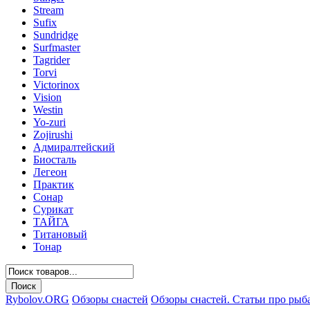
Stream
Sufix
Sundridge
Surfmaster
Tagrider
Torvi
Victorinox
Vision
Westin
Yo-zuri
Zojirushi
Адмиралтейский
Биосталь
Легеон
Практик
Сонар
Сурикат
ТАЙГА
Титановый
Тонар
Rybolov.ORG
Обзоры снастей
Обзоры снастей. Статьи про рыб