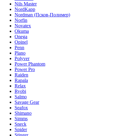
Nils Master
NordKapp
Nordman (Псков-Полимер)
Norfin
Novatex
Okuma
Onega
Opinel
Penn
Plano
Polyver
Power Phantom
Power Pro
Raiden
Rapala
Relax
Ryobi
Salmo
Savage Gear
Seafox
Shimano
Simms
Sneck
Spider
Stinger