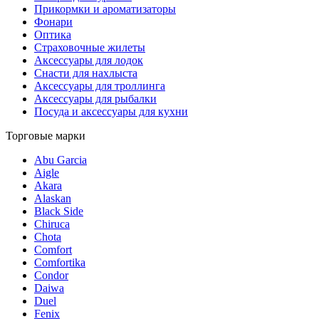
Прикормки и ароматизаторы
Фонари
Оптика
Страховочные жилеты
Аксессуары для лодок
Снасти для нахлыста
Аксессуары для троллинга
Аксессуары для рыбалки
Посуда и аксессуары для кухни
Торговые марки
Abu Garcia
Aigle
Akara
Alaskan
Black Side
Chiruca
Chota
Comfort
Comfortika
Condor
Daiwa
Duel
Fenix