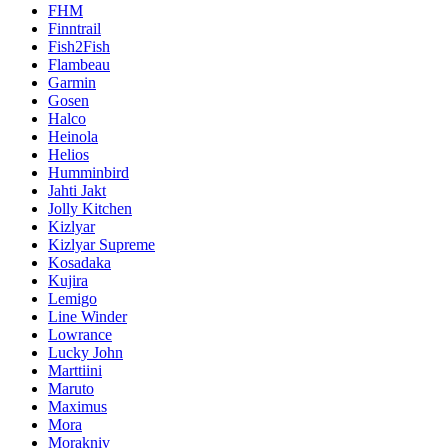
FHM
Finntrail
Fish2Fish
Flambeau
Garmin
Gosen
Halco
Heinola
Helios
Humminbird
Jahti Jakt
Jolly Kitchen
Kizlyar
Kizlyar Supreme
Kosadaka
Kujira
Lemigo
Line Winder
Lowrance
Lucky John
Marttiini
Maruto
Maximus
Mora
Morakniv