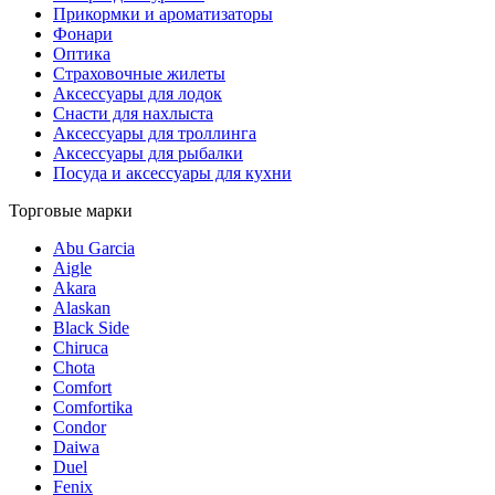
Прикормки и ароматизаторы
Фонари
Оптика
Страховочные жилеты
Аксессуары для лодок
Снасти для нахлыста
Аксессуары для троллинга
Аксессуары для рыбалки
Посуда и аксессуары для кухни
Торговые марки
Abu Garcia
Aigle
Akara
Alaskan
Black Side
Chiruca
Chota
Comfort
Comfortika
Condor
Daiwa
Duel
Fenix