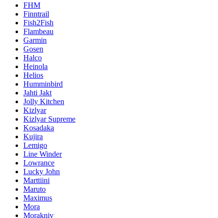
FHM
Finntrail
Fish2Fish
Flambeau
Garmin
Gosen
Halco
Heinola
Helios
Humminbird
Jahti Jakt
Jolly Kitchen
Kizlyar
Kizlyar Supreme
Kosadaka
Kujira
Lemigo
Line Winder
Lowrance
Lucky John
Marttiini
Maruto
Maximus
Mora
Morakniv