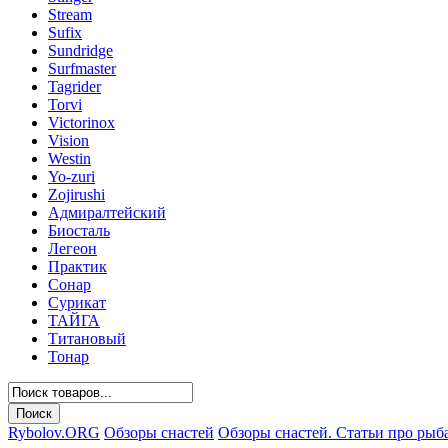
Stream
Sufix
Sundridge
Surfmaster
Tagrider
Torvi
Victorinox
Vision
Westin
Yo-zuri
Zojirushi
Адмиралтейский
Биосталь
Легеон
Практик
Сонар
Сурикат
ТАЙГА
Титановый
Тонар
Rybolov.ORG
Обзоры снастей
Обзоры снастей. Статьи про рыб