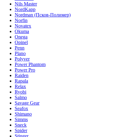
Nils Master
NordKapp
Nordman (Псков-Полимер)
Norfin
Novatex
Okuma
Onega
Opinel
Penn
Plano
Polyver
Power Phantom
Power Pro
Raiden
Rapala
Relax
Ryobi
Salmo
Savage Gear
Seafox
Shimano
Simms
Sneck
Spider
Stinger