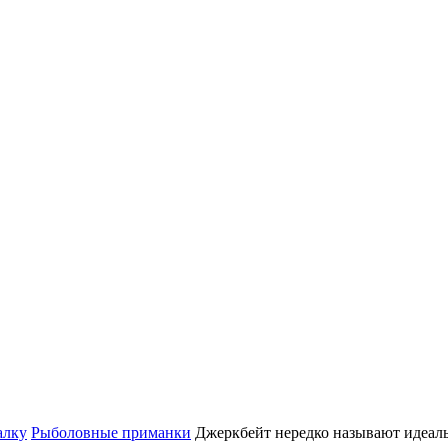
алку
Рыболовные приманки
Джеркбейт нередко называют идеал