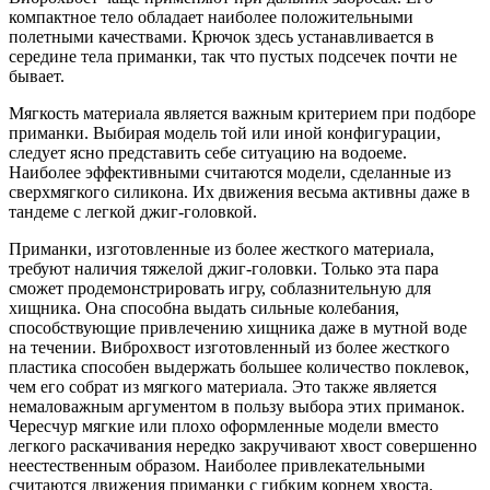
компактное тело обладает наиболее положительными
полетными качествами. Крючок здесь устанавливается в
середине тела приманки, так что пустых подсечек почти не
бывает.
Мягкость материала является важным критерием при подборе
приманки. Выбирая модель той или иной конфигурации,
следует ясно представить себе ситуацию на водоеме.
Наиболее эффективными считаются модели, сделанные из
сверхмягкого силикона. Их движения весьма активны даже в
тандеме с легкой джиг-головкой.
Приманки, изготовленные из более жесткого материала,
требуют наличия тяжелой джиг-головки. Только эта пара
сможет продемонстрировать игру, соблазнительную для
хищника. Она способна выдать сильные колебания,
способствующие привлечению хищника даже в мутной воде
на течении. Виброхвост изготовленный из более жесткого
пластика способен выдержать большее количество поклевок,
чем его собрат из мягкого материала. Это также является
немаловажным аргументом в пользу выбора этих приманок.
Чересчур мягкие или плохо оформленные модели вместо
легкого раскачивания нередко закручивают хвост совершенно
неестественным образом. Наиболее привлекательными
считаются движения приманки с гибким корнем хвоста.