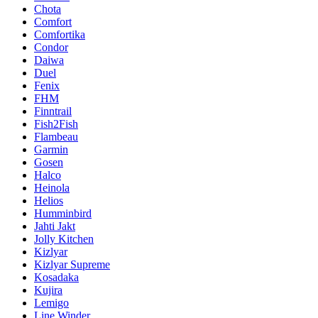
Chota
Comfort
Comfortika
Condor
Daiwa
Duel
Fenix
FHM
Finntrail
Fish2Fish
Flambeau
Garmin
Gosen
Halco
Heinola
Helios
Humminbird
Jahti Jakt
Jolly Kitchen
Kizlyar
Kizlyar Supreme
Kosadaka
Kujira
Lemigo
Line Winder