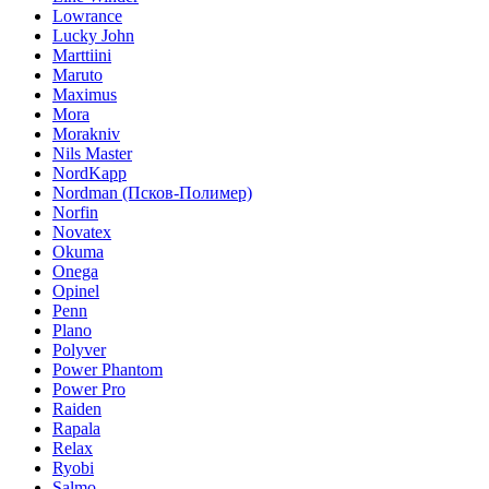
Lowrance
Lucky John
Marttiini
Maruto
Maximus
Mora
Morakniv
Nils Master
NordKapp
Nordman (Псков-Полимер)
Norfin
Novatex
Okuma
Onega
Opinel
Penn
Plano
Polyver
Power Phantom
Power Pro
Raiden
Rapala
Relax
Ryobi
Salmo