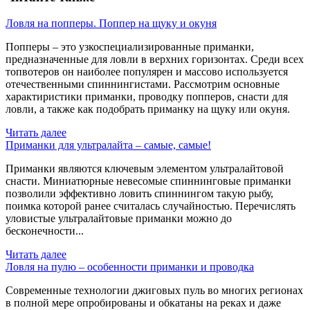
Ловля на попперы. Поппер на щуку и окуня
Попперы – это узкоспециализированные приманки,
предназначенные для ловли в верхних горизонтах. Среди всех
топвотеров он наиболее популярен и массово используется
отечественными спиннингистами. Рассмотрим основные
характиристики приманки, проводку попперов, снасти для
ловли, а также как подобрать приманку на щуку или окуня.
Читать далее
Приманки для ультралайта – самые, самые!
Приманки являются ключевым элементом ультралайтовой
снасти. Миниатюрные невесомые спиннинговые приманки
позволили эффективно ловить спиннингом такую рыбу,
поимка которой ранее считалась случайностью. Перечислять
уловистые ультралайтовые приманки можно до
бесконечности...
Читать далее
Ловля на пулю – особенности приманки и проводка
Современные технологии джиговых пуль во многих регионах
в полной мере опробированы и обкатаны на реках и даже