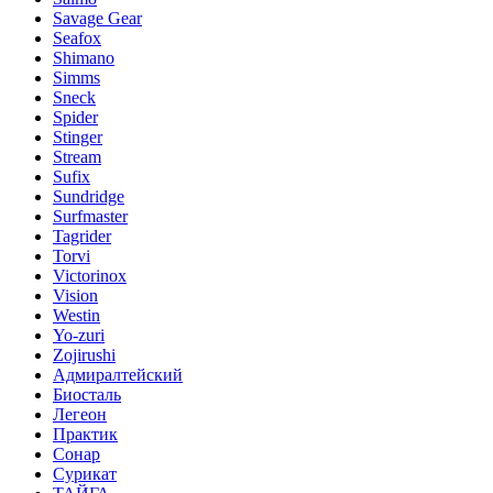
Savage Gear
Seafox
Shimano
Simms
Sneck
Spider
Stinger
Stream
Sufix
Sundridge
Surfmaster
Tagrider
Torvi
Victorinox
Vision
Westin
Yo-zuri
Zojirushi
Адмиралтейский
Биосталь
Легеон
Практик
Сонар
Сурикат