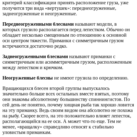
критерий классификации принять расположение груза, уже
получится три вида «вертушек»: переднеогруженные,
заднеогруженные и неогруженные.
Переднеогруженными блеснами
называют модели, в
которых грузило располагается перед лепестком. Обычно он
обладает несколько смещенным по отношению к основной
оси центром тяжести. Приманки с симметричным грузом
встречаются достаточно редко.
Заднеогруженными блеснами
называют приманки с
симметричным или асимметричным грузом, расположенным
между лепестком и крючком.
Неогруженные блесны
не имеют грузила по определению.
Вращающихся блесен второй группы выпускалось
значительно больше всех остальных вместе взятых, поэтому
они знакомы абсолютному большинству спиннингистов. По
сей день не понятно, почему хищная рыба так хорошо ловится
на эту приманку. Ведь своим видом она абсолютно не похожа
на рыбу. Скорее всего, на это положительно влияет лепесток,
располагающийся на ее оси. А может что-то еще. Тем не
менее, «вращалку» справедливо относят к стабильно
уловистым приманкам.