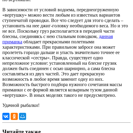
В зависимости от условий водоема, переднеогруженную
«вертушку» можно вести любым из известных вариантов
ступенчатой проводки. Все что следует для этого сделать –
установить на нее джиг-головку необходимого веса. Но и это
не все. Поскольку груз располагается в передней части
блесны, соединяясь с нею стальным поводком,
данная
приманка
обладает прекрасными полетными
характеристиками. При правильном забросе она может
пролететь гораздо дальше и упасть значительно точнее ее
классической «сестры». Правда, существует одно
непреложное условие: установленный на блесне грузик
должен быть соединен с осью шарнирно, а сама блесна
составляться из двух частей. Это дает прекрасную
возможность в любое время заменит одну из них.
Возможность быстрого подбора нужного сочетания массы
приманки с ее формой является козырным тузом данной
«вертушки». В иных моделях такого не предусмотрено.
Удачной рыбалки!
Читайте также