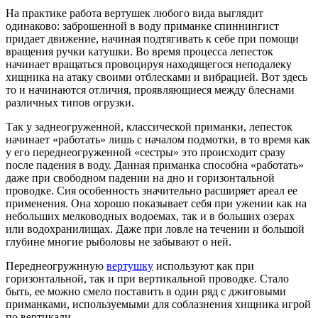
На практике работа вертушек любого вида выглядит
одинаково: заброшенной в воду приманке спиннингист
придает движение, начиная подтягивать к себе при помощи
вращения ручки катушки. Во время процесса лепесток
начинает вращаться провоцируя находящегося неподалеку
хищника на атаку своими отблесками и вибрацией. Вот здесь
то и начинаются отличия, проявляющиеся между блеснами
различных типов огрузки.
Так у заднеогруженной, классической приманки, лепесток
начинает «работать» лишь с началом подмотки, в то время как
у его переднеогруженной «сестры» это происходит сразу
после падения в воду. Данная приманка способна «работать»
даже при свободном падении на дно и горизонтальной
проводке. Сия особенность значительно расширяет ареал ее
применения. Она хорошо показывает себя при ужении как на
небольших мелководных водоемах, так и в больших озерах
или водохранилищах. Даже при ловле на течении и большой
глубине многие рыболовы не забывают о ней.
Переднеогружнную
вертушку
используют как при
горизонтальной, так и при вертикальной проводке. Стало
быть, ее можно смело поставить в один ряд с джиговыми
приманками, используемыми для соблазнения хищника игрой
по вертикали.