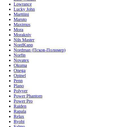
Lowrance
Lucky John
Marttiini
Maruto
Maximus
Mora
Morakniv
Nils Master
NordKapp
Nordman (Псков-Полимер)
Norfin
Novatex
Okuma
Onega
Opinel
Penn
Plano
Polyver
Power Phantom
Power Pro
Raiden
Rapala
Relax
Ryobi
Salmo