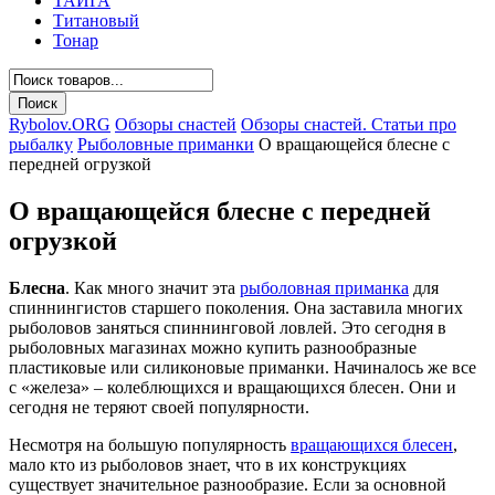
ТАЙГА
Титановый
Тонар
Rybolov.ORG
Обзоры снастей
Обзоры снастей. Статьи про
рыбалку
Рыболовные приманки
О вращающейся блесне с
передней огрузкой
О вращающейся блесне с передней
огрузкой
Блесна
. Как много значит эта
рыболовная приманка
для
спиннингистов старшего поколения. Она заставила многих
рыболовов заняться спиннинговой ловлей. Это сегодня в
рыболовных магазинах можно купить разнообразные
пластиковые или силиконовые приманки. Начиналось же все
с «железа» – колеблющихся и вращающихся блесен. Они и
сегодня не теряют своей популярности.
Несмотря на большую популярность
вращающихся блесен
,
мало кто из рыболовов знает, что в их конструкциях
существует значительное разнообразие. Если за основной