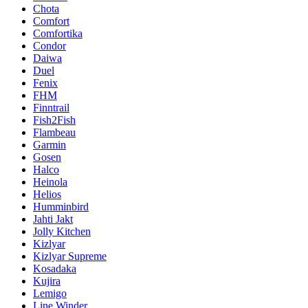
Chota
Comfort
Comfortika
Condor
Daiwa
Duel
Fenix
FHM
Finntrail
Fish2Fish
Flambeau
Garmin
Gosen
Halco
Heinola
Helios
Humminbird
Jahti Jakt
Jolly Kitchen
Kizlyar
Kizlyar Supreme
Kosadaka
Kujira
Lemigo
Line Winder