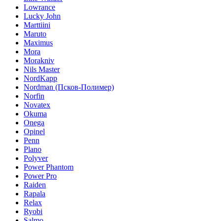
Lowrance
Lucky John
Marttiini
Maruto
Maximus
Mora
Morakniv
Nils Master
NordKapp
Nordman (Псков-Полимер)
Norfin
Novatex
Okuma
Onega
Opinel
Penn
Plano
Polyver
Power Phantom
Power Pro
Raiden
Rapala
Relax
Ryobi
Salmo