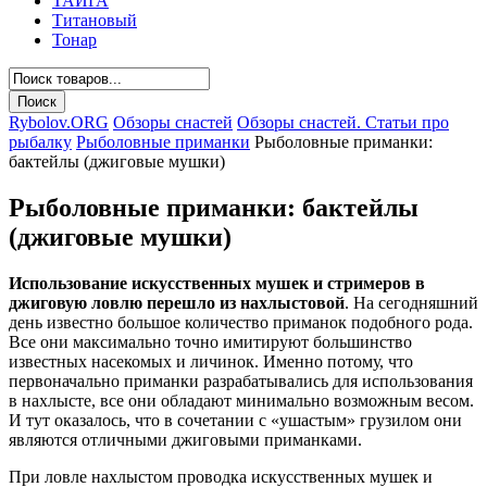
ТАЙГА
Титановый
Тонар
Rybolov.ORG
Обзоры снастей
Обзоры снастей. Статьи про
рыбалку
Рыболовные приманки
Рыболовные приманки:
бактейлы (джиговые мушки)
Рыболовные приманки: бактейлы
(джиговые мушки)
Использование искусственных мушек и стримеров в
джиговую ловлю перешло из нахлыстовой
. На сегодняшний
день известно большое количество приманок подобного рода.
Все они максимально точно имитируют большинство
известных насекомых и личинок. Именно потому, что
первоначально приманки разрабатывались для использования
в нахлысте, все они обладают минимально возможным весом.
И тут оказалось, что в сочетании с «ушастым» грузилом они
являются отличными джиговыми приманками.
При ловле нахлыстом проводка искусственных мушек и