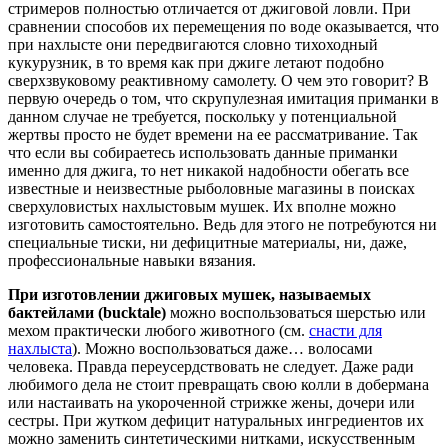
стримеров полностью отличается от джиговой ловли. При
сравнении способов их перемещения по воде оказывается, что
при нахлысте они передвигаются словно тихоходный
кукурузник, в то время как при джиге летают подобно
сверхзвуковому реактивному самолету. О чем это говорит? В
первую очередь о том, что скрупулезная имитация приманки в
данном случае не требуется, поскольку у потенциальной
жертвы просто не будет времени на ее рассматривание. Так
что если вы собираетесь использовать данные приманки
именно для джига, то нет никакой надобности обегать все
известные и неизвестные рыболовные магазины в поисках
сверхуловистых нахлыстовым мушек. Их вполне можно
изготовить самостоятельно. Ведь для этого не потребуются ни
специальные тиски, ни дефицитные материалы, ни, даже,
профессиональные навыки вязания.
При изготовлении джиговых мушек, называемых
бактейлами (bucktale)
можно воспользоваться шерстью или
мехом практически любого животного (см.
снасти для
нахлыста
). Можно воспользоваться даже… волосами
человека. Правда переусердствовать не следует. Даже ради
любимого дела не стоит превращать свою колли в добермана
или настаивать на укороченной стрижке жены, дочери или
сестры. При жутком дефицит натуральных ингредиентов их
можно заменить синтетическими нитками, искусственным