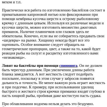
мехом и т.п.
Практически вся работа по изготовлению баклейлов состоит в
приматывании капроновой нитью или фиксировании при
помощи кембрика кусочка шерсти к острому рыболовному
крючку с длинным цевьем. Используя их различные модели и
кусочки шерсти, можно изготовить множество джиговых
приманок. Наличие плавничков или глазков здесь не
обязательны. Конечно, если вы не собираетесь продавать свои
«шедевры» на рынке. Хищнику некогда будет все это
оценивать. Особое внимание следует обращать на
геометрические пропорции, цвет, а также на то, какой будет
реакция рыбы на силуэт и расцветку изготовленного вами
«незнакомца».
Ловят на бактейлы при помощи
спиннинга
. Он не должен
быть чересчур длинным. При увеличении длины работа
бланка замедляется. А вот жесткость следует подобрать
посильнее, поскольку в этом случае у забросов появятся
дальность и точность. Не менее важную роль играет жесткость
и при подсечке. К примеру, при использовании удилищ
быстрого и жесткого строя крючки приманки входят глубоко в
пасть хищной рыбы, пробивая даже костистую пасть судака.
При облавливании водоема нельзя делать это бездумно.