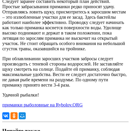
Следует заранее составить некоторый план действий.
Простые забрасывания приманки редко приносят удачу.
Отправляясь ловить щуку, присмотритесь к заросшим местам
– это излюбленные участки для ее засад. Здесь бактейлы
работают наиболее эффективно. Проводку следует начинать
как только приманка коснется поверхности воды. Удилище
высоко поднимают и держат в таком положении, пока
летящая по зарослям приманка не выскочит на открытый
участок. Не стоит обращать особого внимания на небольшой
сгусток травы, оказавшийся на тройнике.
При облавливании заросших участков забросы следует
производить с теневой стороны водорослей. Не заставляйте
щуку смотреть на солнце. Подайте ей приманку, соблюдая
максимальные удобства. Вести ее следует достаточно быстро,
не давая рыбе времени на раздумье. По одному пути
приманку принято вести 3-4 раза.
Удачной рыбалки!
приманки рыболовные на Rybolov.ORG
Читайте также