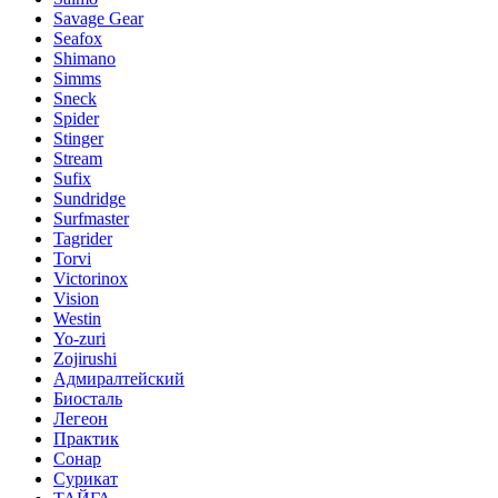
Savage Gear
Seafox
Shimano
Simms
Sneck
Spider
Stinger
Stream
Sufix
Sundridge
Surfmaster
Tagrider
Torvi
Victorinox
Vision
Westin
Yo-zuri
Zojirushi
Адмиралтейский
Биосталь
Легеон
Практик
Сонар
Сурикат