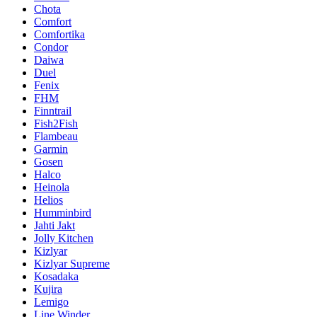
Chota
Comfort
Comfortika
Condor
Daiwa
Duel
Fenix
FHM
Finntrail
Fish2Fish
Flambeau
Garmin
Gosen
Halco
Heinola
Helios
Humminbird
Jahti Jakt
Jolly Kitchen
Kizlyar
Kizlyar Supreme
Kosadaka
Kujira
Lemigo
Line Winder