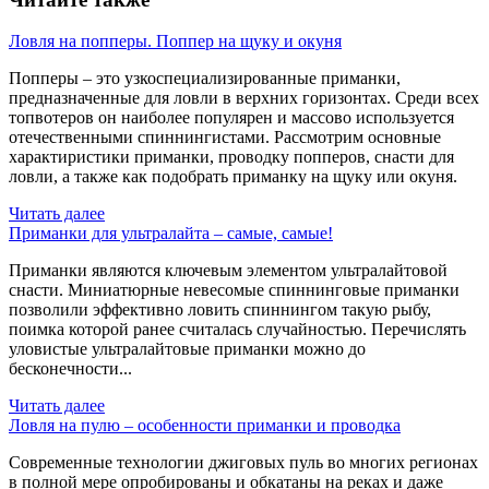
Ловля на попперы. Поппер на щуку и окуня
Попперы – это узкоспециализированные приманки,
предназначенные для ловли в верхних горизонтах. Среди всех
топвотеров он наиболее популярен и массово используется
отечественными спиннингистами. Рассмотрим основные
характиристики приманки, проводку попперов, снасти для
ловли, а также как подобрать приманку на щуку или окуня.
Читать далее
Приманки для ультралайта – самые, самые!
Приманки являются ключевым элементом ультралайтовой
снасти. Миниатюрные невесомые спиннинговые приманки
позволили эффективно ловить спиннингом такую рыбу,
поимка которой ранее считалась случайностью. Перечислять
уловистые ультралайтовые приманки можно до
бесконечности...
Читать далее
Ловля на пулю – особенности приманки и проводка
Современные технологии джиговых пуль во многих регионах
в полной мере опробированы и обкатаны на реках и даже