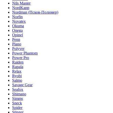
Nils Master
NordKapp
Nordman (Псков-Полимер)
Norfin
Novatex
Okuma
Onega
Opinel
Penn
Plano
Polyver
Power Phantom
Power Pro
Raiden
Rapala
Relax
Ryobi
Salmo
Savage Gear
Seafox
Shimano
Simms
Sneck
Spider
Stinger