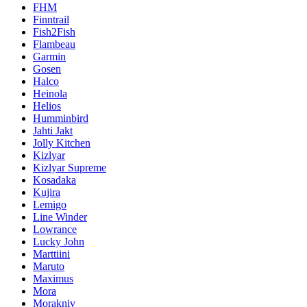
FHM
Finntrail
Fish2Fish
Flambeau
Garmin
Gosen
Halco
Heinola
Helios
Humminbird
Jahti Jakt
Jolly Kitchen
Kizlyar
Kizlyar Supreme
Kosadaka
Kujira
Lemigo
Line Winder
Lowrance
Lucky John
Marttiini
Maruto
Maximus
Mora
Morakniv