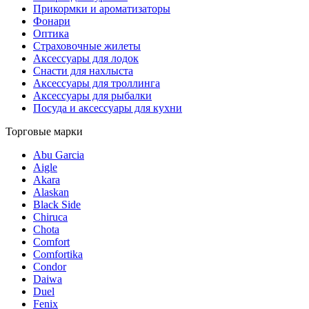
Прикормки и ароматизаторы
Фонари
Оптика
Страховочные жилеты
Аксессуары для лодок
Снасти для нахлыста
Аксессуары для троллинга
Аксессуары для рыбалки
Посуда и аксессуары для кухни
Торговые марки
Abu Garcia
Aigle
Akara
Alaskan
Black Side
Chiruca
Chota
Comfort
Comfortika
Condor
Daiwa
Duel
Fenix