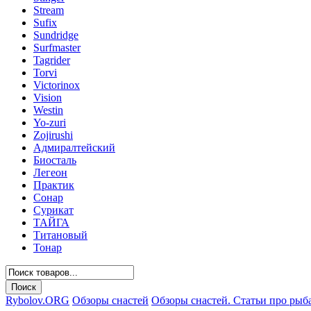
Stream
Sufix
Sundridge
Surfmaster
Tagrider
Torvi
Victorinox
Vision
Westin
Yo-zuri
Zojirushi
Адмиралтейский
Биосталь
Легеон
Практик
Сонар
Сурикат
ТАЙГА
Титановый
Тонар
Rybolov.ORG
Обзоры снастей
Обзоры снастей. Статьи про рыб