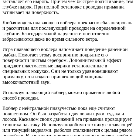
заставляет его нырять. Причем чем быстрее подтягивание, тем
глубже нырок. При полной остановке проводки приманка
всплывает на поверхность.
Любая модель плавающего воблера прекрасно сбалансирована
и рассчитана для последующей проводки на определенной
глубине. Благодаря малой парусности они отлично
забрасываются даже во время сильного ветра.
Игра плавающего воблера напоминает поведение раненной
рыбки. Помогает этому восприятию покрытие его
поверхности чистым серебром. Дополнительный эффект
придают пластмассовые шарики установленные в
специальных кожухах. Они не только уравновешивают
приманку, но и издают привлекающий хищника
высокочастотный звук.
Используя плавающий воблер, можно применять любой
способ проводки.
Воблер с нейтральной плавучестью пока еще считают
новшеством. Он был разработан для ловли щуки, судака и
лосося. Каскадом своих движений эта приманка провоцирует
хищника на атаку. Используя подобную технику с плавающей
или тонущей моделями, рыболов сталкивается с целым рядом
неудобств. В частности, придется постоянно измерять глубину