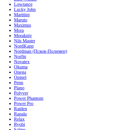
Lowrance
Lucky John
Marttiini
Maruto
Maximus
Mora
Morakniv
Nils Master
NordKapp
Nordman (Псков-Полимер)
Norfin
Novatex
Okuma
Onega
Opinel
Penn
Plano
Polyver
Power Phantom
Power Pro
Raiden
Rapala
Relax
Ryobi
Salmo