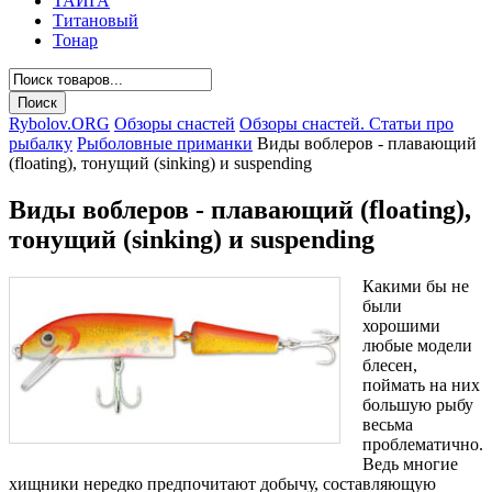
ТАЙГА
Титановый
Тонар
Rybolov.ORG
Обзоры снастей
Обзоры снастей. Статьи про
рыбалку
Рыболовные приманки
Виды воблеров - плавающий
(floating), тонущий (sinking) и suspending
Виды воблеров - плавающий (floating),
тонущий (sinking) и suspending
Какими бы не
были
хорошими
любые модели
блесен,
поймать на них
большую рыбу
весьма
проблематично.
Ведь многие
хищники нередко предпочитают добычу, составляющую