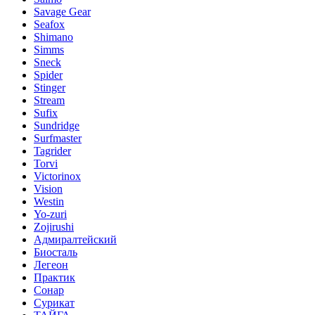
Savage Gear
Seafox
Shimano
Simms
Sneck
Spider
Stinger
Stream
Sufix
Sundridge
Surfmaster
Tagrider
Torvi
Victorinox
Vision
Westin
Yo-zuri
Zojirushi
Адмиралтейский
Биосталь
Легеон
Практик
Сонар
Сурикат