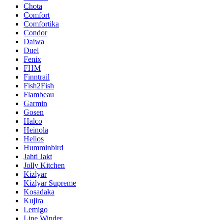
Chota
Comfort
Comfortika
Condor
Daiwa
Duel
Fenix
FHM
Finntrail
Fish2Fish
Flambeau
Garmin
Gosen
Halco
Heinola
Helios
Humminbird
Jahti Jakt
Jolly Kitchen
Kizlyar
Kizlyar Supreme
Kosadaka
Kujira
Lemigo
Line Winder