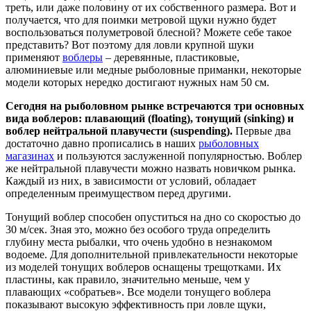
треть, или даже половину от их собственного размера. Вот и
получается, что для поимки метровой щуки нужно будет
воспользоваться полуметровой блесной? Можете себе такое
представить? Вот поэтому для ловли крупной шуки
применяют
воблеры
– деревянные, пластиковые,
алюминиевые или медные рыболовные приманки, некоторые
модели которых нередко достигают нужных нам 50 см.
Сегодня на рыболовном рынке встречаются три основных
вида воблеров: плавающий (floating), тонущий (sinking) и
воблер нейтральной плавучести (suspending).
Первые два
достаточно давно прописались в наших
рыболовных
магазинах
и пользуются заслуженной популярностью. Воблер
же нейтральной плавучести можно назвать новичком рынка.
Каждый из них, в зависимости от условий, обладает
определенным преимуществом перед другими.
Тонущий воблер способен опуститься на дно со скоростью до
30 м/сек. Зная это, можно без особого труда определить
глубину места рыбалки, что очень удобно в незнакомом
водоеме. Для дополнительной привлекательности некоторые
из моделей тонущих воблеров оснащены трещотками. Их
пластины, как правило, значительно меньше, чем у
плавающих «собратьев». Все модели тонущего воблера
показывают высокую эффективность при ловле щуки,