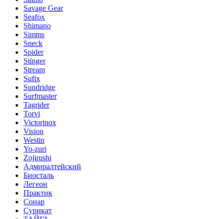
Savage Gear
Seafox
Shimano
Simms
Sneck
Spider
Stinger
Stream
Sufix
Sundridge
Surfmaster
Tagrider
Torvi
Victorinox
Vision
Westin
Yo-zuri
Zojirushi
Адмиралтейский
Биосталь
Легеон
Практик
Сонар
Сурикат