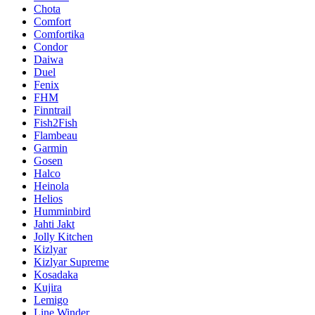
Chota
Comfort
Comfortika
Condor
Daiwa
Duel
Fenix
FHM
Finntrail
Fish2Fish
Flambeau
Garmin
Gosen
Halco
Heinola
Helios
Humminbird
Jahti Jakt
Jolly Kitchen
Kizlyar
Kizlyar Supreme
Kosadaka
Kujira
Lemigo
Line Winder