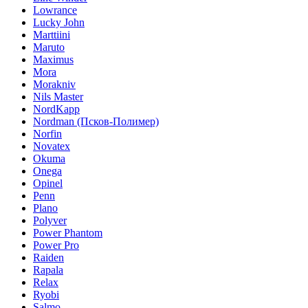
Lowrance
Lucky John
Marttiini
Maruto
Maximus
Mora
Morakniv
Nils Master
NordKapp
Nordman (Псков-Полимер)
Norfin
Novatex
Okuma
Onega
Opinel
Penn
Plano
Polyver
Power Phantom
Power Pro
Raiden
Rapala
Relax
Ryobi
Salmo