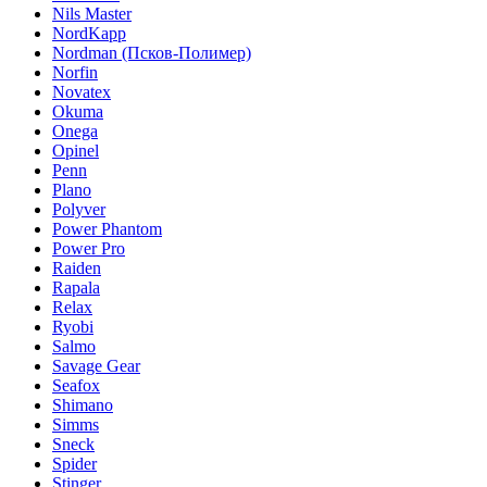
Nils Master
NordKapp
Nordman (Псков-Полимер)
Norfin
Novatex
Okuma
Onega
Opinel
Penn
Plano
Polyver
Power Phantom
Power Pro
Raiden
Rapala
Relax
Ryobi
Salmo
Savage Gear
Seafox
Shimano
Simms
Sneck
Spider
Stinger