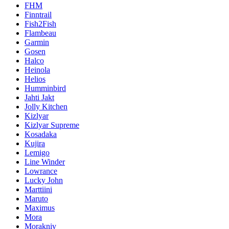
FHM
Finntrail
Fish2Fish
Flambeau
Garmin
Gosen
Halco
Heinola
Helios
Humminbird
Jahti Jakt
Jolly Kitchen
Kizlyar
Kizlyar Supreme
Kosadaka
Kujira
Lemigo
Line Winder
Lowrance
Lucky John
Marttiini
Maruto
Maximus
Mora
Morakniv