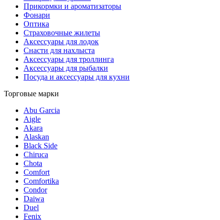
Прикормки и ароматизаторы
Фонари
Оптика
Страховочные жилеты
Аксессуары для лодок
Снасти для нахлыста
Аксессуары для троллинга
Аксессуары для рыбалки
Посуда и аксессуары для кухни
Торговые марки
Abu Garcia
Aigle
Akara
Alaskan
Black Side
Chiruca
Chota
Comfort
Comfortika
Condor
Daiwa
Duel
Fenix