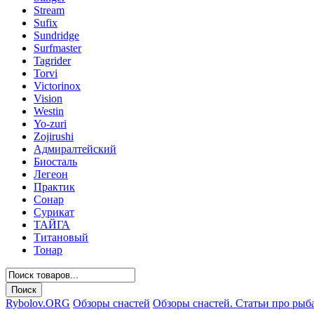
Stream
Sufix
Sundridge
Surfmaster
Tagrider
Torvi
Victorinox
Vision
Westin
Yo-zuri
Zojirushi
Адмиралтейский
Биосталь
Легеон
Практик
Сонар
Сурикат
ТАЙГА
Титановый
Тонар
Rybolov.ORG
Обзоры снастей
Обзоры снастей. Статьи про рыб