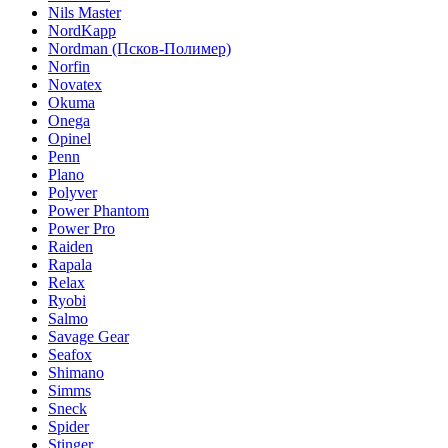
Nils Master
NordKapp
Nordman (Псков-Полимер)
Norfin
Novatex
Okuma
Onega
Opinel
Penn
Plano
Polyver
Power Phantom
Power Pro
Raiden
Rapala
Relax
Ryobi
Salmo
Savage Gear
Seafox
Shimano
Simms
Sneck
Spider
Stinger