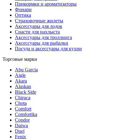
Прикормки и ароматизаторы
Фонари
Оптика
Страховочные жилеты
Аксессуары для лодок
Снасти для нахлыста
Аксессуары для троллинга
Аксессуары для рыбалки
Посуда и аксессуары для кухни
Торговые марки
Abu Garcia
Aigle
Akara
Alaskan
Black Side
Chiruca
Chota
Comfort
Comfortika
Condor
Daiwa
Duel
Fenix