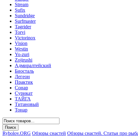
Stream
Sufix
Sundridge
Surfmaster
Tagrider
Torvi
Victorinox
Vision
Westin
Yo-zuri
Zojirushi
Адмиралтейский
Биосталь
Легеон
Практик
Сонар
Сурикат
ТАЙГА
Титановый
Тонар
Rybolov.ORG
Обзоры снастей
Обзоры снастей. Статьи про рыб