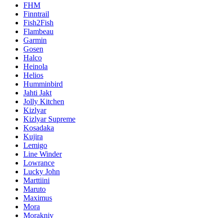
FHM
Finntrail
Fish2Fish
Flambeau
Garmin
Gosen
Halco
Heinola
Helios
Humminbird
Jahti Jakt
Jolly Kitchen
Kizlyar
Kizlyar Supreme
Kosadaka
Kujira
Lemigo
Line Winder
Lowrance
Lucky John
Marttiini
Maruto
Maximus
Mora
Morakniv