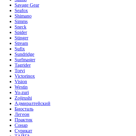
Savage Gear
Seafox
Shimano
Simms
Sneck
Spider
Stinger
Stream
Sufix
Sundridge
Surfmaster
Tagrider
Torvi
Victorinox
Vision
Westin
Yo-zuri
Zojirushi
Адмиралтейский
Биосталь
Легеон
Практик
Сонар
Сурикат