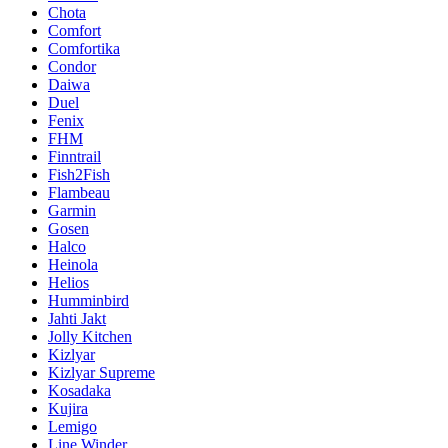
Chota
Comfort
Comfortika
Condor
Daiwa
Duel
Fenix
FHM
Finntrail
Fish2Fish
Flambeau
Garmin
Gosen
Halco
Heinola
Helios
Humminbird
Jahti Jakt
Jolly Kitchen
Kizlyar
Kizlyar Supreme
Kosadaka
Kujira
Lemigo
Line Winder