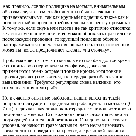
Как правило, ловлю подлещика на мотыля, внимательным
образом следя за тем, чтобы личинки были свежими и
привлекательными, так как крупный подлещик, также как и
полновесный лещ очень требовательны к качеству приманки.
К тому же, если окунь или плотва не так критично относятся
к частой смене приманки, и ее можно обновлять практически
после каждой проводки, то крупный подлещик обычно
настораживается при частых выборках оснастки, особенно в
моменты, когда предпочитает клевать «на стоячку».
Проблема еще и в том, что мотыль не способен долгое время
сохранять свою первоначальную форму, даже если
применяются очень острые и тонкие крюки, хотя тонкие
крючки для леща не годятся, т.к. нередко разгибаются при
вываживании. Требуется регулярная смена наживки, это
отпугивает крупную рыбу...
Но к счастью опытные рыболовы нашли выход из такой
непростой ситуации – предложили рыбе пучок из мотылей (6-
7 шт), перехватывая личинок посередине с помощью тонкого
резинового колечка. Его можно вырезать самостоятельно из
подходящей ниппельной резиночки. Она довольно легкая и
удобная, не наносит травм мотылям, чего нельзя избежать,
когда личинки находятся на крючке, а с резинкой наживка