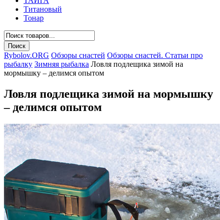
ТАЙГА
Титановый
Тонар
Rybolov.ORG
Обзоры снастей
Обзоры снастей. Статьи про
рыбалку
Зимняя рыбалка
Ловля подлещика зимой на
мормышку – делимся опытом
Ловля подлещика зимой на мормышку
– делимся опытом