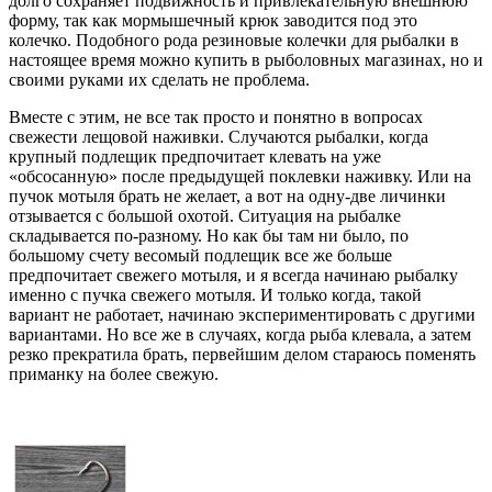
долго сохраняет подвижность и привлекательную внешнюю
форму, так как мормышечный крюк заводится под это
колечко. Подобного рода резиновые колечки для рыбалки в
настоящее время можно купить в рыболовных магазинах, но и
своими руками их сделать не проблема.
Вместе с этим, не все так просто и понятно в вопросах
свежести лещовой наживки. Случаются рыбалки, когда
крупный подлещик предпочитает клевать на уже
«обсосанную» после предыдущей поклевки наживку. Или на
пучок мотыля брать не желает, а вот на одну-две личинки
отзывается с большой охотой. Ситуация на рыбалке
складывается по-разному. Но как бы там ни было, по
большому счету весомый подлещик все же больше
предпочитает свежего мотыля, и я всегда начинаю рыбалку
именно с пучка свежего мотыля. И только когда, такой
вариант не работает, начинаю экспериментировать с другими
вариантами. Но все же в случаях, когда рыба клевала, а затем
резко прекратила брать, первейшим делом стараюсь поменять
приманку на более свежую.