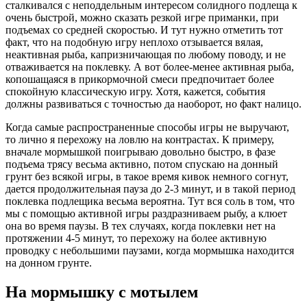
сталкивался с неподдельным интересом солидного подлеща к
очень быстрой, можно сказать резкой игре приманки, при
подъемах со средней скоростью. И тут нужно отметить тот
факт, что на подобную игру неплохо отзывается вялая,
неактивная рыба, капризничающая по любому поводу, и не
отваживается на поклевку. А вот более-менее активная рыба,
копошащаяся в прикормочной смеси предпочитает более
спокойную классическую игру. Хотя, кажется, события
должны развиваться с точностью да наоборот, но факт налицо.
Когда самые распространенные способы игры не выручают,
то лично я перехожу на ловлю на контрастах. К примеру,
вначале мормышкой поигрываю довольно быстро, в фазе
подъема трясу весьма активно, потом спускаю на донный
грунт без всякой игры, в такое время кивок немного согнут,
дается продолжительная пауза до 2-3 минут, и в такой период
поклевка подлещика весьма вероятна. Тут вся соль в том, что
мы с помощью активной игры раздразниваем рыбу, а клюет
она во время паузы. В тех случаях, когда поклевки нет на
протяжении 4-5 минут, то перехожу на более активную
проводку с небольшими паузами, когда мормышка находится
на донном грунте.
На мормышку с мотылем