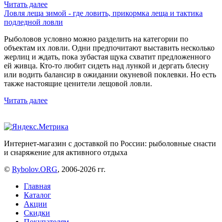
Читать далее
Ловля леща зимой - где ловить, прикормка леща и тактика
подледной ловли
Рыболовов условно можно разделить на категории по
объектам их ловли. Одни предпочитают выставить несколько
жерлиц и ждать, пока зубастая щука схватит предложенного
ей живца. Кто-то любит сидеть над лункой и дергать блесну
или водить балансир в ожидании окуневой поклевки. Но есть
также настоящие ценители лещовой ловли.
Читать далее
Интернет-магазин с доставкой по России: рыболовные снасти
и снаряжение для активного отдыха
©
Rybolov.ORG
, 2006-2026 гг.
Главная
Каталог
Акции
Скидки
Покупателям