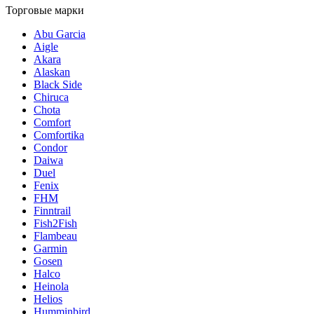
Торговые марки
Abu Garcia
Aigle
Akara
Alaskan
Black Side
Chiruca
Chota
Comfort
Comfortika
Condor
Daiwa
Duel
Fenix
FHM
Finntrail
Fish2Fish
Flambeau
Garmin
Gosen
Halco
Heinola
Helios
Humminbird