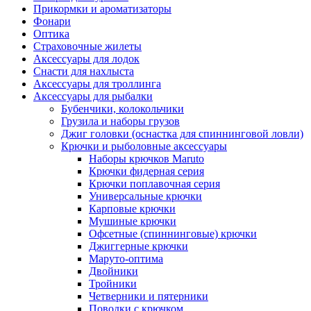
Прикормки и ароматизаторы
Фонари
Оптика
Страховочные жилеты
Аксессуары для лодок
Снасти для нахлыста
Аксессуары для троллинга
Аксессуары для рыбалки
Бубенчики, колокольчики
Грузила и наборы грузов
Джиг головки (оснастка для спиннинговой ловли)
Крючки и рыболовные аксессуары
Наборы крючков Maruto
Крючки фидерная серия
Крючки поплавочная серия
Универсальные крючки
Карповые крючки
Мушиные крючки
Офсетные (спиннинговые) крючки
Джиггерные крючки
Маруто-оптима
Двойники
Тройники
Четверники и пятерники
Поводки с крючком