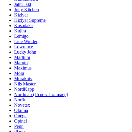
Jahti Jakt
Jolly Kitchen
Kizlyar
Kizlyar Supreme
Kosadaka
Kujira
Lemigo
Line Winder
Lowrance
Lucky John
Marttiini
Maruto
Maximus
Mora
Morakniv
Nils Master
NordKapp
Nordman (Псков-Полимер)
Norfin
Novatex
Okuma
Onega
Opinel
Penn
Plano