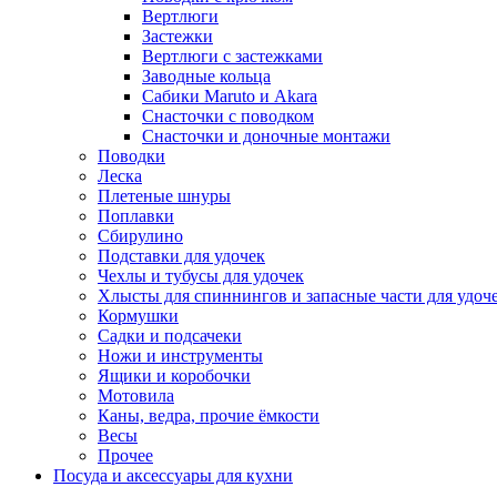
Вертлюги
Застежки
Вертлюги с застежками
Заводные кольца
Сабики Maruto и Akara
Снасточки с поводком
Снасточки и доночные монтажи
Поводки
Леска
Плетеные шнуры
Поплавки
Сбирулино
Подставки для удочек
Чехлы и тубусы для удочек
Хлысты для спиннингов и запасные части для удоч
Кормушки
Садки и подсачеки
Ножи и инструменты
Ящики и коробочки
Мотовила
Каны, ведра, прочие ёмкости
Весы
Прочее
Посуда и аксессуары для кухни