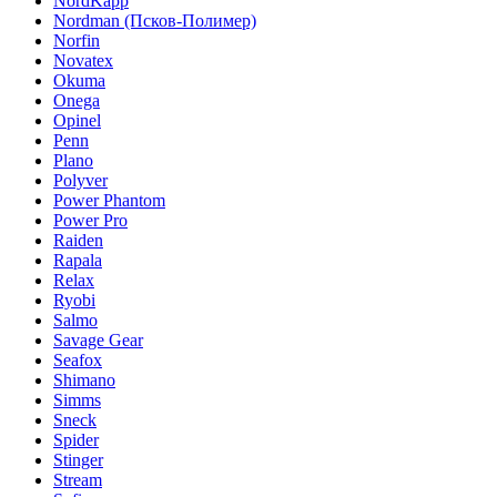
NordKapp
Nordman (Псков-Полимер)
Norfin
Novatex
Okuma
Onega
Opinel
Penn
Plano
Polyver
Power Phantom
Power Pro
Raiden
Rapala
Relax
Ryobi
Salmo
Savage Gear
Seafox
Shimano
Simms
Sneck
Spider
Stinger
Stream