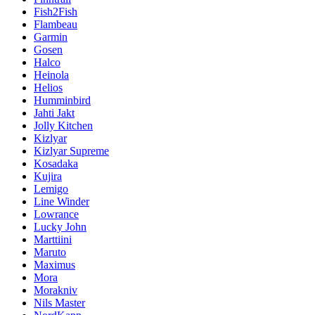
Fish2Fish
Flambeau
Garmin
Gosen
Halco
Heinola
Helios
Humminbird
Jahti Jakt
Jolly Kitchen
Kizlyar
Kizlyar Supreme
Kosadaka
Kujira
Lemigo
Line Winder
Lowrance
Lucky John
Marttiini
Maruto
Maximus
Mora
Morakniv
Nils Master