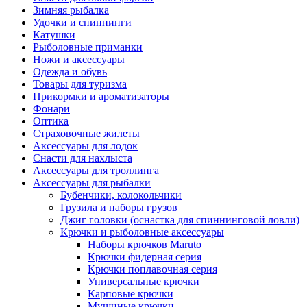
Зимняя рыбалка
Удочки и спиннинги
Катушки
Рыболовные приманки
Ножи и аксессуары
Одежда и обувь
Товары для туризма
Прикормки и ароматизаторы
Фонари
Оптика
Страховочные жилеты
Аксессуары для лодок
Снасти для нахлыста
Аксессуары для троллинга
Аксессуары для рыбалки
Бубенчики, колокольчики
Грузила и наборы грузов
Джиг головки (оснастка для спиннинговой ловли)
Крючки и рыболовные аксессуары
Наборы крючков Maruto
Крючки фидерная серия
Крючки поплавочная серия
Универсальные крючки
Карповые крючки
Мушиные крючки