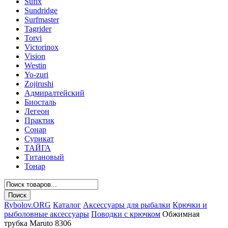
Sufix
Sundridge
Surfmaster
Tagrider
Torvi
Victorinox
Vision
Westin
Yo-zuri
Zojirushi
Адмиралтейский
Биосталь
Легеон
Практик
Сонар
Сурикат
ТАЙГА
Титановый
Тонар
Rybolov.ORG
Каталог
Аксессуары для рыбалки
Крючки и
рыболовные аксессуары
Поводки с крючком
Обжимная
трубка Maruto 8306