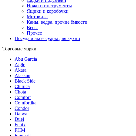
Садки и подсачеки
Ножи и инструменты
Ящики и коробочки
Мотовила
Каны, ведра, прочие ёмкости
Весы
Прочее
Посуда и аксессуары для кухни
Торговые марки
Abu Garcia
Aigle
Akara
Alaskan
Black Side
Chiruca
Chota
Comfort
Comfortika
Condor
Daiwa
Duel
Fenix
FHM
Finntrail