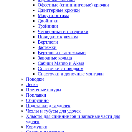
Офсетные (спиннинговые) крючки
Джиггерные крючки
Маруто-оптима
Двойники
Тройники
Четверники и пятерники
Поводки с крючком
Вертлюги
Застежки
Вертлюги с застежками
Заводные кольца
Сабики Maruto и Akara
Снасточки с поводком
Снасточки и доночные монтажи
Поводки
Леска
Плетеные шнуры
Поплавки
Сбирулино
Подставки для удочек
Чехлы и тубусы для удочек
Хлысты для спиннингов и запасные части для
удочек
Кормушки