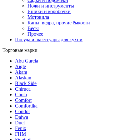
Садки и подсачеки
Ножи и инструменты
Ящики и коробочки
Мотовила
Каны, ведра, прочие ёмкости
Весы
Прочее
Посуда и аксессуары для кухни
Торговые марки
Abu Garcia
Aigle
Akara
Alaskan
Black Side
Chiruca
Chota
Comfort
Comfortika
Condor
Daiwa
Duel
Fenix
FHM
Finntrail