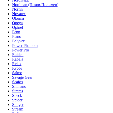
NordKapp
Nordman (Псков-Полимер)
Norfin
Novatex
Okuma
Onega
Opinel
Penn
Plano
Polyver
Power Phantom
Power Pro
Raiden
Rapala
Relax
Ryobi
Salmo
Savage Gear
Seafox
Shimano
Simms
Sneck
Spider
Stinger
Stream