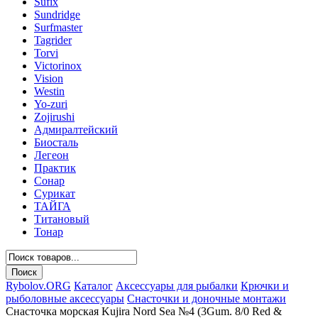
Sufix
Sundridge
Surfmaster
Tagrider
Torvi
Victorinox
Vision
Westin
Yo-zuri
Zojirushi
Адмиралтейский
Биосталь
Легеон
Практик
Сонар
Сурикат
ТАЙГА
Титановый
Тонар
Rybolov.ORG
Каталог
Аксессуары для рыбалки
Крючки и
рыболовные аксессуары
Снасточки и доночные монтажи
Снасточка морская Kujira Nord Sea №4 (3Gum. 8/0 Red &