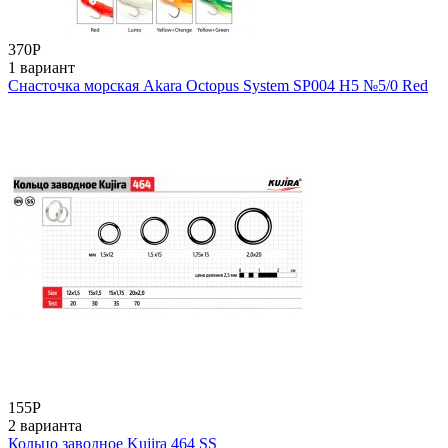
370
Р
1 вариант
Снасточка морская Akara Octopus System SP004 H5 №5/0 Red
155
Р
2 варианта
Кольцо заводное Kujira 464 SS