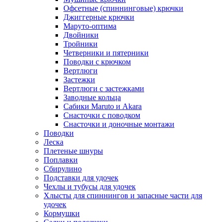
Офсетные (спиннинговые) крючки
Джиггерные крючки
Маруто-оптима
Двойники
Тройники
Четверники и пятерники
Поводки с крючком
Вертлюги
Застежки
Вертлюги с застежками
Заводные кольца
Сабики Maruto и Akara
Снасточки с поводком
Снасточки и доночные монтажи
Поводки
Леска
Плетеные шнуры
Поплавки
Сбирулино
Подставки для удочек
Чехлы и тубусы для удочек
Хлысты для спиннингов и запасные части для
удочек
Кормушки