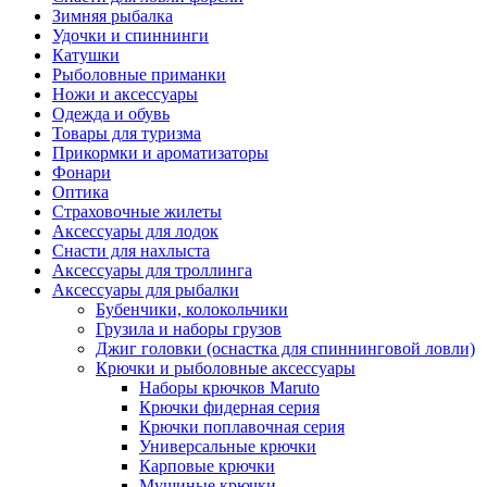
Зимняя рыбалка
Удочки и спиннинги
Катушки
Рыболовные приманки
Ножи и аксессуары
Одежда и обувь
Товары для туризма
Прикормки и ароматизаторы
Фонари
Оптика
Страховочные жилеты
Аксессуары для лодок
Снасти для нахлыста
Аксессуары для троллинга
Аксессуары для рыбалки
Бубенчики, колокольчики
Грузила и наборы грузов
Джиг головки (оснастка для спиннинговой ловли)
Крючки и рыболовные аксессуары
Наборы крючков Maruto
Крючки фидерная серия
Крючки поплавочная серия
Универсальные крючки
Карповые крючки
Мушиные крючки