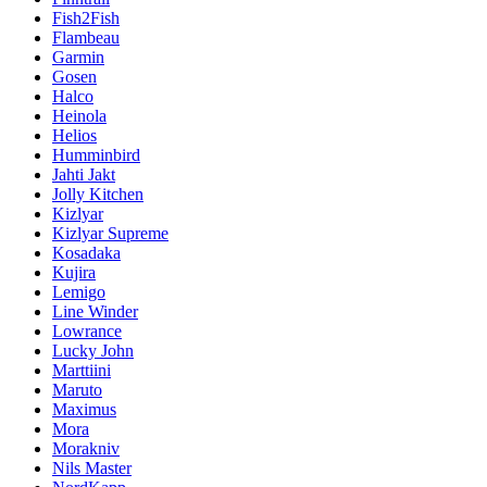
Fish2Fish
Flambeau
Garmin
Gosen
Halco
Heinola
Helios
Humminbird
Jahti Jakt
Jolly Kitchen
Kizlyar
Kizlyar Supreme
Kosadaka
Kujira
Lemigo
Line Winder
Lowrance
Lucky John
Marttiini
Maruto
Maximus
Mora
Morakniv
Nils Master