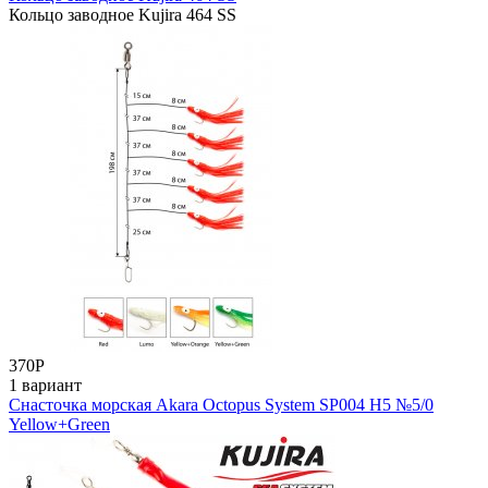
Кольцо заводное Kujira 464 SS
370
Р
1 вариант
Снасточка морская Akara Octopus System SP004 H5 №5/0
Yellow+Green