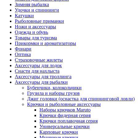
Зимняя рыбалка
Удочки и спиннинги
Катушки
Рыболовные приманки
Ножи и аксессуары
Одежда и обувь
Товары для туризма
Прикормки и ароматизаторы
Фонари
Оптика
Страховочные жилеты
Аксессуары для лодок
Снасти для нахлыста
Аксессуары для троллинга
Аксессуары для рыбалки
Бубенчики, колокольчики
Грузила и наборы грузов
Джиг головки (оснастка для спиннинговой ловли)
Крючки и рыболовные аксессуары
Наборы крючков Maruto
Крючки фидерная серия
Крючки поплавочная серия
Универсальные крючки
Карповые крючки
Мушиные крючки