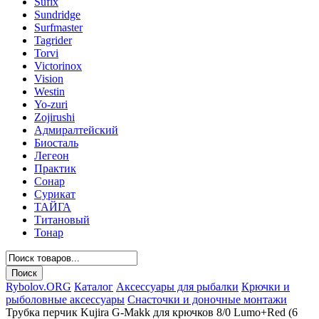
Sufix
Sundridge
Surfmaster
Tagrider
Torvi
Victorinox
Vision
Westin
Yo-zuri
Zojirushi
Адмиралтейский
Биосталь
Легеон
Практик
Сонар
Сурикат
ТАЙГА
Титановый
Тонар
Rybolov.ORG
Каталог
Аксессуары для рыбалки
Крючки и
рыболовные аксессуары
Снасточки и доночные монтажи
Трубка перчик Kujira G-Makk для крючков 8/0 Lumo+Red (6