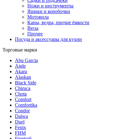
Садки и подсачеки
Ножи и инструменты
Ящики и коробочки
Мотовила
Каны, ведра, прочие ёмкости
Весы
Прочее
Посуда и аксессуары для кухни
Торговые марки
Abu Garcia
Aigle
Akara
Alaskan
Black Side
Chiruca
Chota
Comfort
Comfortika
Condor
Daiwa
Duel
Fenix
FHM
Finntrail