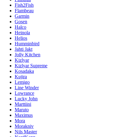
Fish2Fish
Flambeau
Garmin
Gosen
Halco
Heinola
Helios
Humminbird
Jahti Jakt
Jolly Kitchen
Kizlyar
Kizlyar Supreme
Kosadaka
Kujira
Lemigo
Line Winder
Lowrance
Lucky John
Marttiini
Maruto
Maximus
Mora
Morakniv
Nils Master