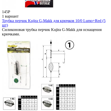
145
Р
1 вариант
Трубка перчик Kujira G-Makk для крючков 10/0 Lumo+Red (5
шт)
Силиконовая трубка перчик Kujira G-Makk для оснащения
крючками.