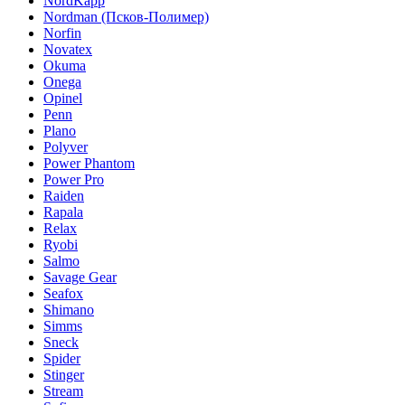
NordKapp
Nordman (Псков-Полимер)
Norfin
Novatex
Okuma
Onega
Opinel
Penn
Plano
Polyver
Power Phantom
Power Pro
Raiden
Rapala
Relax
Ryobi
Salmo
Savage Gear
Seafox
Shimano
Simms
Sneck
Spider
Stinger
Stream