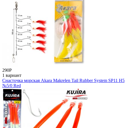
290
Р
1 вариант
Снасточка морская Akara Makrelen Tail Rubber System SP11 H5
№5/0 Red