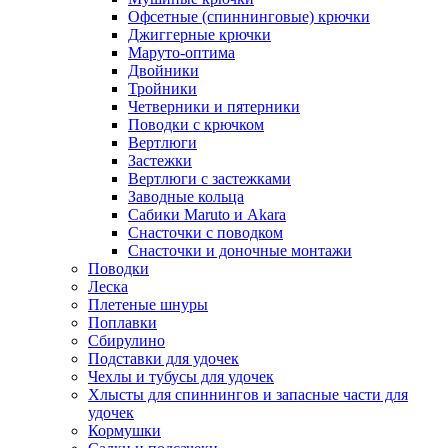
Офсетные (спиннинговые) крючки
Джиггерные крючки
Маруто-оптима
Двойники
Тройники
Четверники и пятерники
Поводки с крючком
Вертлюги
Застежки
Вертлюги с застежками
Заводные кольца
Сабики Maruto и Akara
Снасточки с поводком
Снасточки и доночные монтажи
Поводки
Леска
Плетеные шнуры
Поплавки
Сбирулино
Подставки для удочек
Чехлы и тубусы для удочек
Хлысты для спиннингов и запасные части для
удочек
Кормушки