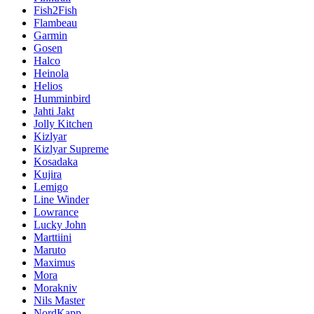
Fish2Fish
Flambeau
Garmin
Gosen
Halco
Heinola
Helios
Humminbird
Jahti Jakt
Jolly Kitchen
Kizlyar
Kizlyar Supreme
Kosadaka
Kujira
Lemigo
Line Winder
Lowrance
Lucky John
Marttiini
Maruto
Maximus
Mora
Morakniv
Nils Master
NordKapp