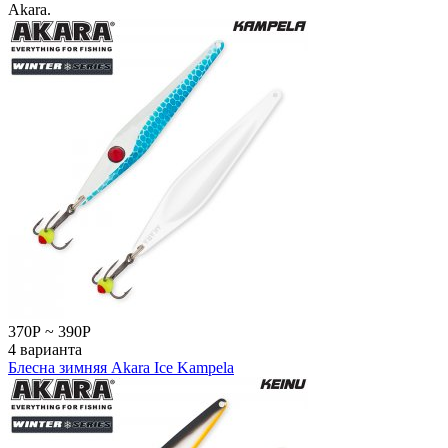
Akara.
370
Р
~
390
Р
4 варианта
Блесна зимняя Akara Ice Kampela