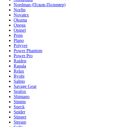
Nordman (Псков-Полимер)
Norfin
Novatex
Okuma
Onega
Opinel
Penn
Plano
Polyver
Power Phantom
Power Pro
Raiden
Rapala
Relax
Ryobi
Salmo
Savage Gear
Seafox
Shimano
Simms
Sneck
Spider
Stinger
Stream