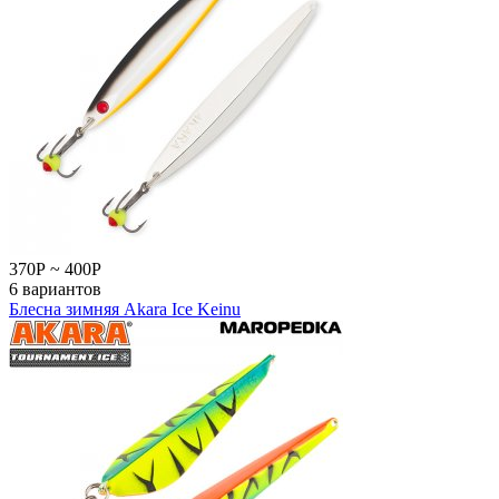
370
Р
~
400
Р
6 вариантов
Блесна зимняя Akara Ice Keinu