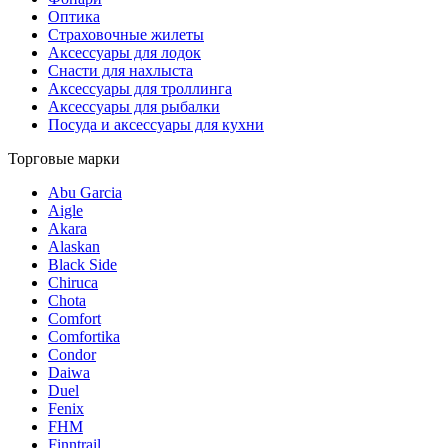
Оптика
Страховочные жилеты
Аксессуары для лодок
Снасти для нахлыста
Аксессуары для троллинга
Аксессуары для рыбалки
Посуда и аксессуары для кухни
Торговые марки
Abu Garcia
Aigle
Akara
Alaskan
Black Side
Chiruca
Chota
Comfort
Comfortika
Condor
Daiwa
Duel
Fenix
FHM
Finntrail