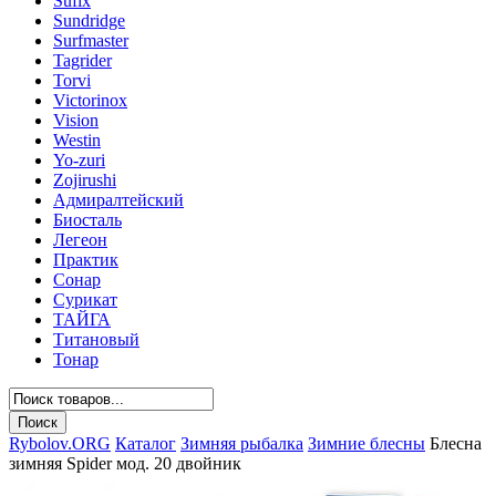
Sufix
Sundridge
Surfmaster
Tagrider
Torvi
Victorinox
Vision
Westin
Yo-zuri
Zojirushi
Адмиралтейский
Биосталь
Легеон
Практик
Сонар
Сурикат
ТАЙГА
Титановый
Тонар
Rybolov.ORG
Каталог
Зимняя рыбалка
Зимние блесны
Блесна
зимняя Spider мод. 20 двойник