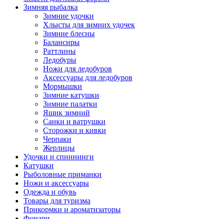
Зимняя рыбалка
Зимние удочки
Хлысты для зимних удочек
Зимние блесны
Балансиры
Раттлины
Ледобуры
Ножи для ледобуров
Аксессуары для ледобуров
Мормышки
Зимние катушки
Зимние палатки
Ящик зимний
Санки и ватрушки
Сторожки и кивки
Черпаки
Жерлицы
Удочки и спиннинги
Катушки
Рыболовные приманки
Ножи и аксессуары
Одежда и обувь
Товары для туризма
Прикормки и ароматизаторы
Фонари