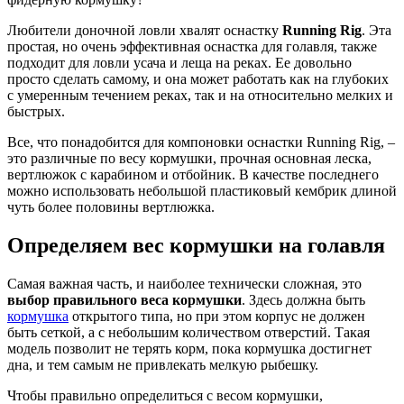
Любители доночной ловли хвалят оснастку
Running Rig
. Эта
простая, но очень эффективная оснастка для голавля, также
подходит для ловли усача и леща на реках. Ее довольно
просто сделать самому, и она может работать как на глубоких
с умеренным течением реках, так и на относительно мелких и
быстрых.
Все, что понадобится для компоновки оснастки Running Rig, –
это различные по весу кормушки, прочная основная леска,
вертлюжок с карабином и отбойник. В качестве последнего
можно использовать небольшой пластиковый кембрик длиной
чуть более половины вертлюжка.
Определяем вес кормушки на голавля
Самая важная часть, и наиболее технически сложная, это
выбор правильного веса кормушки
. Здесь должна быть
кормушка
открытого типа, но при этом корпус не должен
быть сеткой, а с небольшим количеством отверстий. Такая
модель позволит не терять корм, пока кормушка достигнет
дна, и тем самым не привлекать мелкую рыбешку.
Чтобы правильно определиться с весом кормушки,