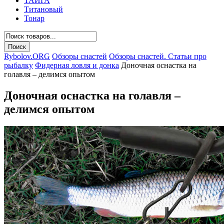
ТАЙГА
Титановый
Тонар
Rybolov.ORG
Обзоры снастей
Обзоры снастей. Статьи про
рыбалку
Фидерная ловля и донка
Доночная оснастка на
голавля – делимся опытом
Доночная оснастка на голавля –
делимся опытом