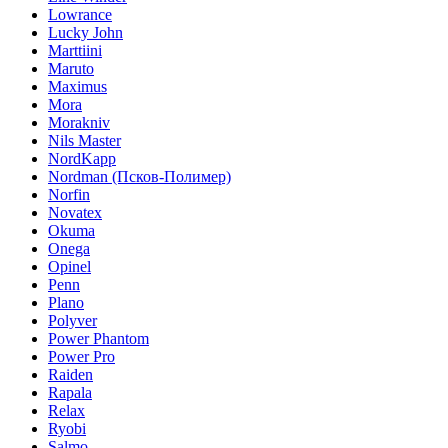
Lowrance
Lucky John
Marttiini
Maruto
Maximus
Mora
Morakniv
Nils Master
NordKapp
Nordman (Псков-Полимер)
Norfin
Novatex
Okuma
Onega
Opinel
Penn
Plano
Polyver
Power Phantom
Power Pro
Raiden
Rapala
Relax
Ryobi
Salmo