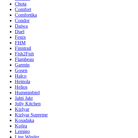
Chota
Comfort
Comfortika
Condor
Daiwa
Duel
Fenix
FHM
Finntrail
Fish2Fish
Flambeau
Garmin
Gosen
Halco
Heinola
Helios
Humminbird
Jahti Jakt
Jolly Kitchen
Kizlyar
Kizlyar Supreme
Kosadaka
Kujira
Lemigo
Line Winder