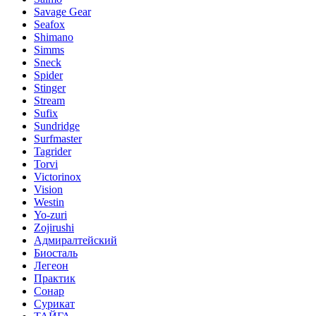
Savage Gear
Seafox
Shimano
Simms
Sneck
Spider
Stinger
Stream
Sufix
Sundridge
Surfmaster
Tagrider
Torvi
Victorinox
Vision
Westin
Yo-zuri
Zojirushi
Адмиралтейский
Биосталь
Легеон
Практик
Сонар
Сурикат