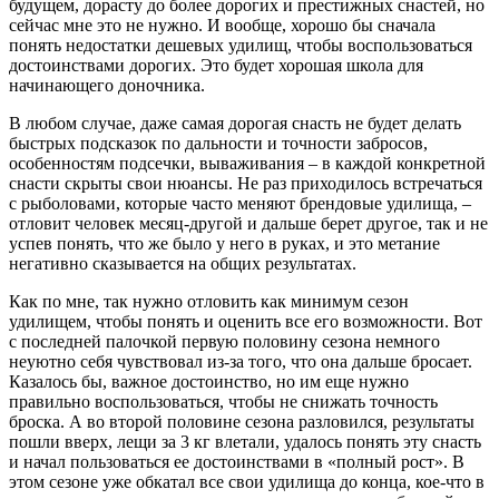
будущем, дорасту до более дорогих и престижных снастей, но
сейчас мне это не нужно. И вообще, хорошо бы сначала
понять недостатки дешевых удилищ, чтобы воспользоваться
достоинствами дорогих. Это будет хорошая школа для
начинающего доночника.
В любом случае, даже самая дорогая снасть не будет делать
быстрых подсказок по дальности и точности забросов,
особенностям подсечки, вываживания – в каждой конкретной
снасти скрыты свои нюансы. Не раз приходилось встречаться
с рыболовами, которые часто меняют брендовые удилища, –
отловит человек месяц-другой и дальше берет другое, так и не
успев понять, что же было у него в руках, и это метание
негативно сказывается на общих результатах.
Как по мне, так нужно отловить как минимум сезон
удилищем, чтобы понять и оценить все его возможности. Вот
с последней палочкой первую половину сезона немного
неуютно себя чувствовал из-за того, что она дальше бросает.
Казалось бы, важное достоинство, но им еще нужно
правильно воспользоваться, чтобы не снижать точность
броска. А во второй половине сезона разловился, результаты
пошли вверх, лещи за 3 кг влетали, удалось понять эту снасть
и начал пользоваться ее достоинствами в «полный рост». В
этом сезоне уже обкатал все свои удилища до конца, кое-что в