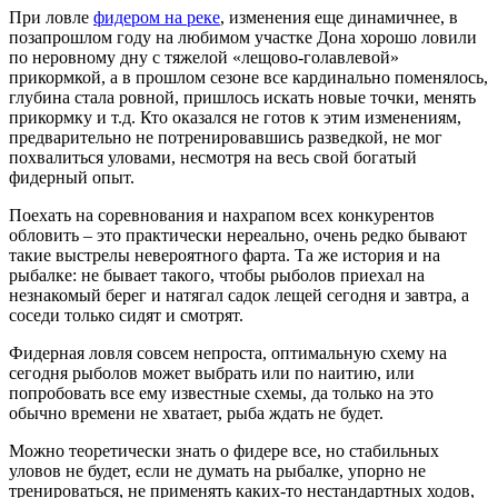
При ловле
фидером на реке
, изменения еще динамичнее, в
позапрошлом году на любимом участке Дона хорошо ловили
по неровному дну с тяжелой «лещово-голавлевой»
прикормкой, а в прошлом сезоне все кардинально поменялось,
глубина стала ровной, пришлось искать новые точки, менять
прикормку и т.д. Кто оказался не готов к этим изменениям,
предварительно не потренировавшись разведкой, не мог
похвалиться уловами, несмотря на весь свой богатый
фидерный опыт.
Поехать на соревнования и нахрапом всех конкурентов
обловить – это практически нереально, очень редко бывают
такие выстрелы невероятного фарта. Та же история и на
рыбалке: не бывает такого, чтобы рыболов приехал на
незнакомый берег и натягал садок лещей сегодня и завтра, а
соседи только сидят и смотрят.
Фидерная ловля совсем непроста, оптимальную схему на
сегодня рыболов может выбрать или по наитию, или
попробовать все ему известные схемы, да только на это
обычно времени не хватает, рыба ждать не будет.
Можно теоретически знать о фидере все, но стабильных
уловов не будет, если не думать на рыбалке, упорно не
тренироваться, не применять каких-то нестандартных ходов,