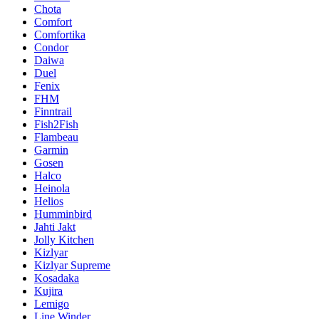
Chota
Comfort
Comfortika
Condor
Daiwa
Duel
Fenix
FHM
Finntrail
Fish2Fish
Flambeau
Garmin
Gosen
Halco
Heinola
Helios
Humminbird
Jahti Jakt
Jolly Kitchen
Kizlyar
Kizlyar Supreme
Kosadaka
Kujira
Lemigo
Line Winder