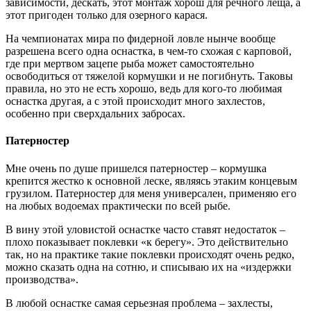
зависимости, дескать, этот монтаж хорош для речного леща, а
этот пригоден только для озерного карася.
На чемпионатах мира по фидерной ловле нынче вообще
разрешена всего одна оснастка, в чем-то схожая с карповой,
где при мертвом зацепе рыба может самостоятельно
освободиться от тяжелой кормушки и не погибнуть. Таковы
правила, но это не есть хорошо, ведь для кого-то любимая
оснастка другая, а с этой происходит много захлестов,
особенно при сверхдальних забросах.
Патерностер
Мне очень по душе пришелся патерностер – кормушка
крепится жестко к основной леске, являясь этаким концевым
грузилом. Патерностер для меня универсален, применяю его
на любых водоемах практически по всей рыбе.
В вину этой уловистой оснастке часто ставят недостаток –
плохо показывает поклевки «к берегу». Это действительно
так, но на практике такие поклевки происходят очень редко,
можно сказать одна на сотню, и списываю их на «издержки
производства».
В любой оснастке самая серьезная проблема – захлесты,