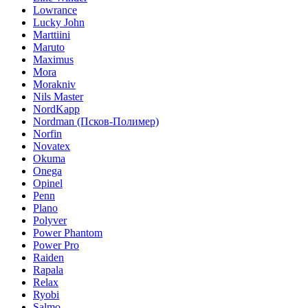
Lowrance
Lucky John
Marttiini
Maruto
Maximus
Mora
Morakniv
Nils Master
NordKapp
Nordman (Псков-Полимер)
Norfin
Novatex
Okuma
Onega
Opinel
Penn
Plano
Polyver
Power Phantom
Power Pro
Raiden
Rapala
Relax
Ryobi
Salmo