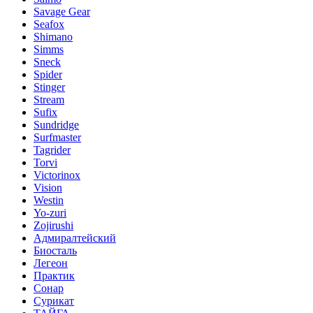
Savage Gear
Seafox
Shimano
Simms
Sneck
Spider
Stinger
Stream
Sufix
Sundridge
Surfmaster
Tagrider
Torvi
Victorinox
Vision
Westin
Yo-zuri
Zojirushi
Адмиралтейский
Биосталь
Легеон
Практик
Сонар
Сурикат