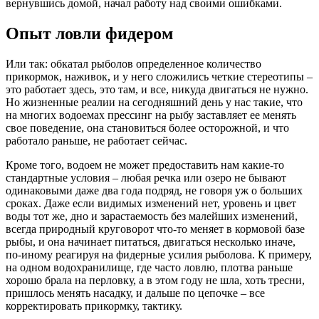
вернувшись домой, начал работу над своими ошибками.
Опыт ловли фидером
Или так: обкатал рыболов определенное количество
прикормок, наживок, и у него сложились четкие стереотипы –
это работает здесь, это там, и все, никуда двигаться не нужно.
Но жизненные реалии на сегодняшний день у нас такие, что
на многих водоемах прессинг на рыбу заставляет ее менять
свое поведение, она становиться более осторожной, и что
работало раньше, не работает сейчас.
Кроме того, водоем не может предоставить нам какие-то
стандартные условия – любая речка или озеро не бывают
одинаковыми даже два года подряд, не говоря уж о больших
сроках. Даже если видимых изменений нет, уровень и цвет
воды тот же, дно и зарастаемость без малейших изменений,
всегда природный круговорот что-то меняет в кормовой базе
рыбы, и она начинает питаться, двигаться несколько иначе,
по-иному реагируя на фидерные усилия рыболова. К примеру,
на одном водохранилище, где часто ловлю, плотва раньше
хорошо брала на перловку, а в этом году не шла, хоть тресни,
пришлось менять насадку, и дальше по цепочке – все
корректировать прикормку, тактику.