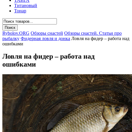
ТАЙГА
Титановый
Тонар
Rybolov.ORG
Обзоры снастей
Обзоры снастей. Статьи про
рыбалку
Фидерная ловля и донка
Ловля на фидер – работа над
ошибками
Ловля на фидер – работа над
ошибками