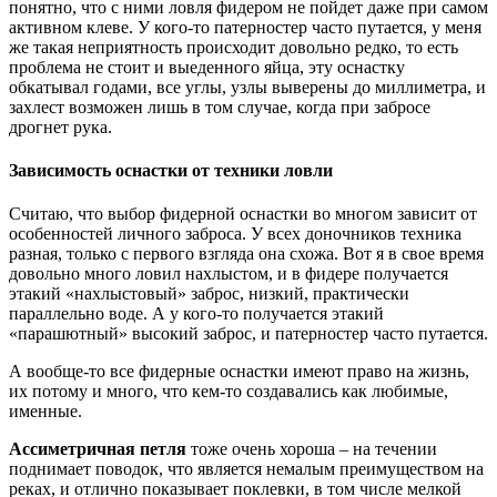
понятно, что с ними ловля фидером не пойдет даже при самом
активном клеве. У кого-то патерностер часто путается, у меня
же такая неприятность происходит довольно редко, то есть
проблема не стоит и выеденного яйца, эту оснастку
обкатывал годами, все углы, узлы выверены до миллиметра, и
захлест возможен лишь в том случае, когда при забросе
дрогнет рука.
Зависимость оснастки от техники ловли
Считаю, что выбор фидерной оснастки во многом зависит от
особенностей личного заброса. У всех доночников техника
разная, только с первого взгляда она схожа. Вот я в свое время
довольно много ловил нахлыстом, и в фидере получается
этакий «нахлыстовый» заброс, низкий, практически
параллельно воде. А у кого-то получается этакий
«парашютный» высокий заброс, и патерностер часто путается.
А вообще-то все фидерные оснастки имеют право на жизнь,
их потому и много, что кем-то создавались как любимые,
именные.
Ассиметричная петля
тоже очень хороша – на течении
поднимает поводок, что является немалым преимуществом на
реках, и отлично показывает поклевки, в том числе мелкой