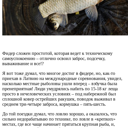
Фидер сложен простотой, которая ведет к техническому
самоуспокоению – отлично освоил заброс, подсечку,
вываживание и все!?
Я вот тоже думал, что многое достиг в фидере, но, как-то
приехав в Латвию на международные соревнования, увидел,
насколько местные рыболовы ушли вперед – взбучка была
пренеприятная! Люди умудрялись набить по 15-18 кг леща
просто в нечеловеческих условиях – под набережной был
сплошной ковер острейших ракушек, поводок выживал в
среднем три-четыре заброса, кормушка – пять-шесть.
До той поездки думал, что ловлю хорошо, а оказалось, что
сильно недорабатываю по технике, по ловле в «крепких»
местах, где все чаще начинает прятаться крупная рыба, и,