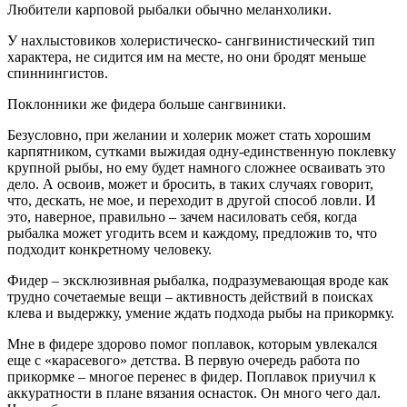
Любители карповой рыбалки обычно меланхолики.
У нахлыстовиков холеристическо- сангвинистический тип
характера, не сидится им на месте, но они бродят меньше
спиннингистов.
Поклонники же фидера больше сангвиники.
Безусловно, при желании и холерик может стать хорошим
карпятником, сутками выжидая одну-единственную поклевку
крупной рыбы, но ему будет намного сложнее осваивать это
дело. А освоив, может и бросить, в таких случаях говорит,
что, дескать, не мое, и переходит в другой способ ловли. И
это, наверное, правильно – зачем насиловать себя, когда
рыбалка может угодить всем и каждому, предложив то, что
подходит конкретному человеку.
Фидер – эксклюзивная рыбалка, подразумевающая вроде как
трудно сочетаемые вещи – активность действий в поисках
клева и выдержку, умение ждать подхода рыбы на прикормку.
Мне в фидере здорово помог поплавок, которым увлекался
еще с «карасевого» детства. В первую очередь работа по
прикормке – многое перенес в фидер. Поплавок приучил к
аккуратности в плане вязания оснасток. Он много чего дал.