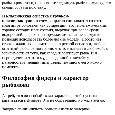
рыбы, кроме того, не позволяет сдвинуть рыбе кормушку, тем
самым сорвать поклевку.
И
классическая оснастка с трубкой-
противозакручивателем
напрасно списывается со счетов
многим рыболовами как устаревшая, этот монтаж жесткий,
хорошо обходит препятствия, выручая при ловле среди
водорослей, на реке притормаживает качание кормушки,
позволяя использовать более легкие модели. Просто нет
строго заданных параметров конкретной оснастки, любой
опытный рыболов постоянно что-то изменяет в любимой, в
зависимости от того, как сегодня реагирует рыба. И я
периодически что-то мудрю с длиной «плечей» у
патерностера, меняю типы узлов, там много чего можно
поменять.
Философия фидера и характер
рыболова
А требуется ли особый склад характера, чтобы успешно
развиваться в фидере? Это не обязательно, но желательно.
Заядлые спиннингисты большей частью холерики.