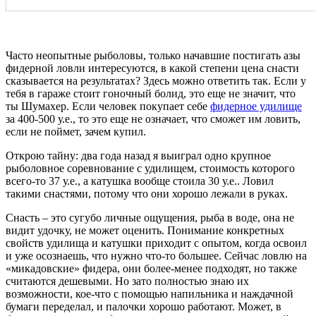
Часто неопытные рыболовы, только начавшие постигать азы
фидерной ловли интересуются, в какой степени цена снасти
сказывается на результатах? Здесь можно ответить так. Если у
тебя в гараже стоит гоночный болид, это еще не значит, что
ты Шумахер. Если человек покупает себе
фидерное удилище
за 400-500 у.е., то это еще не означает, что сможет им ловить,
если не поймет, зачем купил.
Открою тайну: два года назад я выиграл одно крупное
рыболовное соревнование с удилищем, стоимость которого
всего-то 37 у.е., а катушка вообще стоила 30 у.е.. Ловил
такими снастями, потому что они хорошо лежали в руках.
Снасть – это сугубо личные ощущения, рыба в воде, она не
видит удочку, не может оценить. Понимание конкретных
свойств удилища и катушки приходит с опытом, когда освоил
и уже осознаешь, что нужно что-то большее. Сейчас ловлю на
«микадовские» фидера, они более-менее подходят, но также
считаются дешевыми. Но зато полностью знаю их
возможности, кое-что с помощью напильника и наждачной
бумаги переделал, и палочки хорошо работают. Может, в