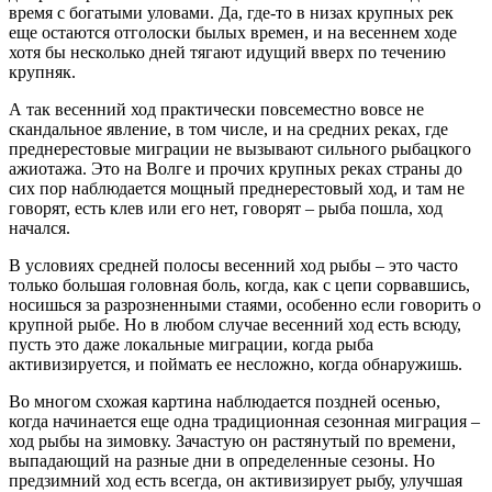
время с богатыми уловами. Да, где-то в низах крупных рек
еще остаются отголоски былых времен, и на весеннем ходе
хотя бы несколько дней тягают идущий вверх по течению
крупняк.
А так весенний ход практически повсеместно вовсе не
скандальное явление, в том числе, и на средних реках, где
преднерестовые миграции не вызывают сильного рыбацкого
ажиотажа. Это на Волге и прочих крупных реках страны до
сих пор наблюдается мощный преднерестовый ход, и там не
говорят, есть клев или его нет, говорят – рыба пошла, ход
начался.
В условиях средней полосы весенний ход рыбы – это часто
только большая головная боль, когда, как с цепи сорвавшись,
носишься за разрозненными стаями, особенно если говорить о
крупной рыбе. Но в любом случае весенний ход есть всюду,
пусть это даже локальные миграции, когда рыба
активизируется, и поймать ее несложно, когда обнаружишь.
Во многом схожая картина наблюдается поздней осенью,
когда начинается еще одна традиционная сезонная миграция –
ход рыбы на зимовку. Зачастую он растянутый по времени,
выпадающий на разные дни в определенные сезоны. Но
предзимний ход есть всегда, он активизирует рыбу, улучшая