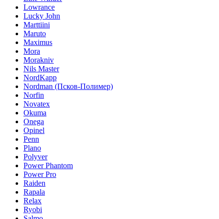
Lowrance
Lucky John
Marttiini
Maruto
Maximus
Mora
Morakniv
Nils Master
NordKapp
Nordman (Псков-Полимер)
Norfin
Novatex
Okuma
Onega
Opinel
Penn
Plano
Polyver
Power Phantom
Power Pro
Raiden
Rapala
Relax
Ryobi
Salmo