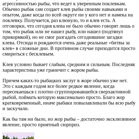
агрессивностью рыбы, что ведет к уверенным поклевкам.
Обычно рыбак сам создает клев рыбы своими навыками и
опытом, даже когда по всей округе ни у кого нет и намека на
поклевку. Получается, раз клюнуло, то и клев есть. А
отговорки, что сегодня клева не было обычно говорят лишь о
том, что рыбак или не нашел рыбу, или нашел (подтянул
прикормкой), но не смог разгадать сегодняшние загадки
клева. Отсюда и рождаются очень даже реальные «битвы за
клев» в сложные дни. В противном случае приходится просто
смириться с бесклевьем.
Клев условно бывает слабым, средним и сильным. Последняя
характеристика уже граничит с жором рыбы.
Причем каких-то рыбацких заслуг в жоре обычно уже нет.
Это с каждым годом все более редкое явление, когда
пересекаешься с плотно сгруппировавшейся сверхактивной
рыбой, поймать которую максимально просто. Благо жор
кратковременный, иначе рыбаки повылавливали бы всю рыбу
и заскучали.
Как бы там ни было, но жор рыбы – достаточно эксклюзивное
явление, просто приятный сюрприз.