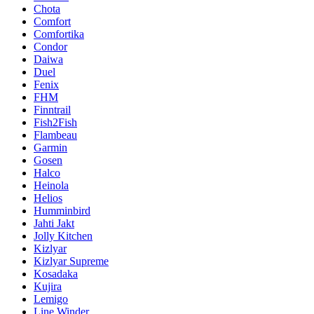
Chota
Comfort
Comfortika
Condor
Daiwa
Duel
Fenix
FHM
Finntrail
Fish2Fish
Flambeau
Garmin
Gosen
Halco
Heinola
Helios
Humminbird
Jahti Jakt
Jolly Kitchen
Kizlyar
Kizlyar Supreme
Kosadaka
Kujira
Lemigo
Line Winder