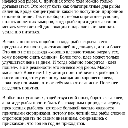
начался ход рыбы. О причинах этого хода можно только
догадываться. Это могут быть как благоприятные для рыбы
явления, вроде концентрации какой-то доступной природной
сезонной пищи. Так и наоборот, неблагоприятные условия,
вплоть до летних заморов, когда рыбе приходится активно
менять места летней дислокации и параллельно начинать
усиленно питаться.
Великая ценность подобного хода рыбы скрыта в его
продолжительности, достигающей недели-двух, а то и более.
Это явно не из разряда «хорошо клевало только вчера у тех,
кому повезло снять сливки». Более того, клев может только
улучшаться день за днем. И тогда обычно говорится «клев
пошел». Но в реальности это начался ход рыбы. Масло
масляное? Вовсе нет! Путаница понятий ведет к рыбацкой
пассивности, этому вечному ожиданию хорошего клева,
ложному понимаю, что от тебя мало что зависит. Полезнее
разделять понятия.
В обычных условиях, задействуя свой опыт, бороться за клев,
а на ходе рыбы просто быть благодарным природе за череду
прекрасных рыбалок, которые большей частью являются
приятными сюрпризами, потому как летний ход рыбы сложно
спрогнозировать по своим дневникам, смирившись с
присказкой, что год на год не приходится.