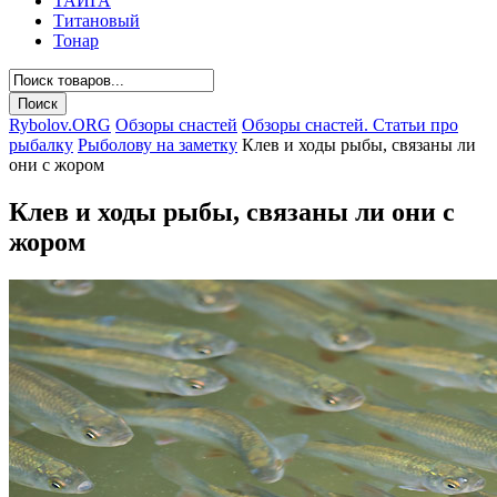
ТАЙГА
Титановый
Тонар
Rybolov.ORG
Обзоры снастей
Обзоры снастей. Статьи про
рыбалку
Рыболову на заметку
Клев и ходы рыбы, связаны ли
они с жором
Клев и ходы рыбы, связаны ли они с
жором