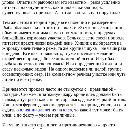
уловы. Опытным рыболовам это известно – рыба усиленно
питается накануне зимы, как и любая живая тварь,
существующая в природе. А что же в остальную пору года?
Тем же летом в теории вроде все спокойно и размеренно.
Рыба обжилась на летних стоянках, и её суточные миграции
обычно имеют минимальную протяженность, в пределах
ближайших кормовых участков. Бель согласно своей природе
питается практически каждый день. Хищник выбирается на
жировку значительно реже, та же крупная щука – не чаще раза
в неделю. Все как-то вяловато, и уже посещает желание
скорейшего прихода более динамичной осени. И тут бах –
рыба конкретно проклюнулась! Или определенный вид, или
сразу несколько видов. На одном водоеме или целой группе
соседствующих озер. На компактном речном участке или чуть
ли не по всей речке.
Причем этот проклев часто не стыкуется с «правильной»
погодой. Скажем, в затяжную жару вроде клев должен быть
вялым, а тут рыба как с цепи сорвалась, даже в жаркий штиль.
Или атмосферное давление дергается как припадочное, и если
судить о
влиянии давления на клев
, то какой тут может быть
клев, а по факту – уловы приличные.
И тут нет ничего странного и противоречивого – просто