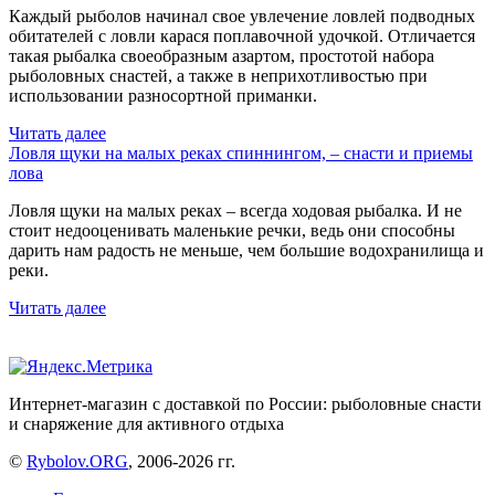
Каждый рыболов начинал свое увлечение ловлей подводных
обитателей с ловли карася поплавочной удочкой. Отличается
такая рыбалка своеобразным азартом, простотой набора
рыболовных снастей, а также в неприхотливостью при
использовании разносортной приманки.
Читать далее
Ловля щуки на малых реках спиннингом, – снасти и приемы
лова
Ловля щуки на малых реках – всегда ходовая рыбалка. И не
стоит недооценивать маленькие речки, ведь они способны
дарить нам радость не меньше, чем большие водохранилища и
реки.
Читать далее
Интернет-магазин с доставкой по России: рыболовные снасти
и снаряжение для активного отдыха
©
Rybolov.ORG
, 2006-2026 гг.