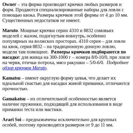
Owner
– эта фирма производит крючки любых размеров и
форм. Продаются специализированные наборы для ловли с
помощью квока. Размеры крючков этой фирмы от 4 до 10 мм.
Существенных недостатков не имеют.
Maruto
. Мощные крючки серии 4310 и 8832 сомовьих
моделей с жалом, подогнутым вовнутрь, особенно
популярных на волжских просторах. 4310 серия – для ловли
на квок, серия 8832 – на традиционную донную ловлю,
модели там помощнее.
Размеры крючков подбираются по
насадке
: для живца на 300-1000 г – номера 8/0-10/0, при ловле
на червя, птичьи потроха, мясо ракушки – 5/0-6/0.
Подробнее
обзор крючков Marut
o
.
Kamatsu
– имеют округлую форму цевья, что делает их
идеальной снастью для насадки живой приманки, отличаются
прочностью.
Gamakatsu
– их отличительной особенностью является
наличие пружинки, подходящей для использования в виде
приманки теста или мастики.
Arari Soi
– предназначены исключительно для крупных
особей, поэтому производятся размером от 9 до 11 мм.