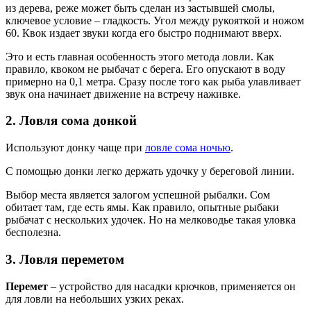
из дерева, реже может быть сделан из застывшей смолы,
ключевое условие – гладкость. Угол между рукояткой и ножом
60. Квок издает звуки когда его быстро поднимают вверх.
Это и есть главная особенность этого метода ловли. Как
правило, квоком не рыбачат с берега. Его опускают в воду
примерно на 0,1 метра. Сразу после того как рыба улавливает
звук она начинает движение на встречу наживке.
2. Ловля сома донкой
Используют донку чаще при
ловле сома ночью
.
С помощью донки легко держать удочку у береговой линии.
Выбор места является залогом успешной рыбалки. Сом
обитает там, где есть ямы. Как правило, опытные рыбаки
рыбачат с нескольких удочек. Но на мелководье такая уловка
бесполезна.
3. Ловля переметом
Перемет
– устройство для насадки крючков, применяется он
для ловли на небольших узких реках.