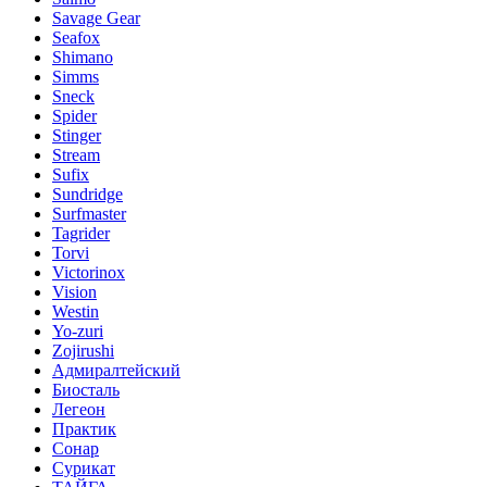
Savage Gear
Seafox
Shimano
Simms
Sneck
Spider
Stinger
Stream
Sufix
Sundridge
Surfmaster
Tagrider
Torvi
Victorinox
Vision
Westin
Yo-zuri
Zojirushi
Адмиралтейский
Биосталь
Легеон
Практик
Сонар
Сурикат