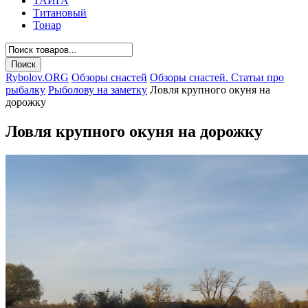
ТАЙГА
Титановый
Тонар
Rybolov.ORG
Обзоры снастей
Обзоры снастей. Статьи про
рыбалку
Рыболову на заметку
Ловля крупного окуня на
дорожку
Ловля крупного окуня на дорожку