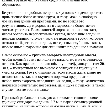
камни, грузило часто вязнет среди них и неминуемо
обрывается.
Безусловно, в подобных непростых условиях в дело просится
применение более легкого груза, и тогда можно свободно
ловить над донными преградами, но не всегда это
результативно. Да и дорожить я стараюсь на более-менее
чистых участках. Возможностей дорожки вполне хватает,
чтобы обловить перспективные бугры, небольшие впадины
посреди ровных «столов», крутые подводные горки, которые
отходят от берега или острова, интересные глубинные косы,
любые иные неудобные для спиннинга придонные аномалии.
Самое основное –
грузило выбрать необходимой массы
,
чтобы донный грунт излишне не пахало, но и не отрывалось
от него. Как правило, ставлю обычную «чебурашку» весом
20-
30 г
, – конкретный вес выбираю с оглядкой на глубину на
участке ловли. Груз с лишним запасом массы желательно не
использовать, так как окуневая дорожка предполагает
небольшую скорость передвижения лодки, – тогда количество
поклевок значительно возрастает, да и щука с судаком, в таком
случае, частые гости в садке.
При такой рыбалке использую жестковатое спиннинговое
удилище стандартной длины 2.7 м в паре с безынерционной
катушкой, на шпуле которой намотана леска 0.3 мм. К концу