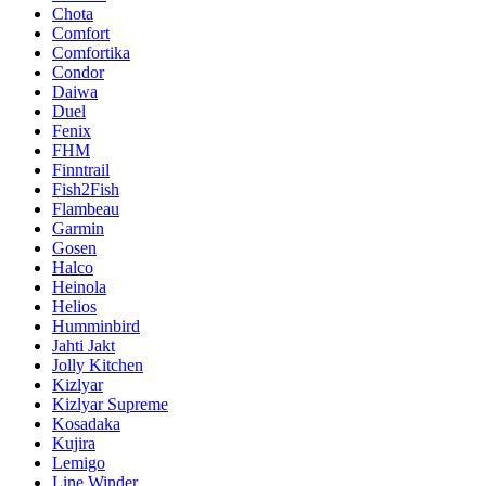
Chota
Comfort
Comfortika
Condor
Daiwa
Duel
Fenix
FHM
Finntrail
Fish2Fish
Flambeau
Garmin
Gosen
Halco
Heinola
Helios
Humminbird
Jahti Jakt
Jolly Kitchen
Kizlyar
Kizlyar Supreme
Kosadaka
Kujira
Lemigo
Line Winder