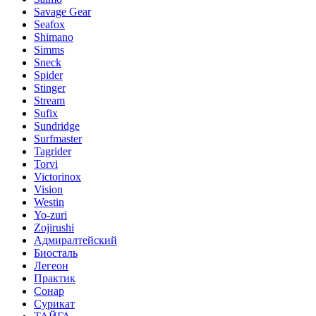
Savage Gear
Seafox
Shimano
Simms
Sneck
Spider
Stinger
Stream
Sufix
Sundridge
Surfmaster
Tagrider
Torvi
Victorinox
Vision
Westin
Yo-zuri
Zojirushi
Адмиралтейский
Биосталь
Легеон
Практик
Сонар
Сурикат