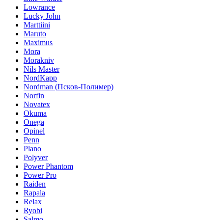
Lowrance
Lucky John
Marttiini
Maruto
Maximus
Mora
Morakniv
Nils Master
NordKapp
Nordman (Псков-Полимер)
Norfin
Novatex
Okuma
Onega
Opinel
Penn
Plano
Polyver
Power Phantom
Power Pro
Raiden
Rapala
Relax
Ryobi
Salmo