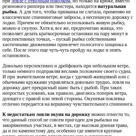
при
ловле с отводным поводком
, но только на крюке, вместо
резинового риппера или твистера, находится
натуральная
рыбка
. А для того, чтобы приманка не слетала, применяю не
классические спиннинговые забросы, а неспешную дорожку с
лодки. Причем не обязательно использовать живую рыбку,
можно и снулую. Хотя я, все же, предпочитаю живца, это
позволяет делать краткосрочные остановки на пару минут в
перспективных точках, – пускай рыбка собственными
хаотичными движениями привлечет полосатого хищника к
себе. После этого еще чуть-чуть пройду на лодке и опять
остановлюсь.
Довольно перспективно и дрейфовать при небольшом ветре,
только немного подправляя веслами положение своего судна.
И при значительном ветре, когда с удочкой-живцовкой или с
обычными кружками управляться довольно трудно, ловля на
дорожку дает прекрасный шанс быть с рыбой. При таких
непростых условиях, как правило, двигаюсь поперек ветра,
дующего с правой или левой стороны. Окуневая поклевка
отлично передается на вершинку чувствительного спиннинга.
К недостаткам ловли окуня на дорожку
можно отнести то,
что данный способ не совсем пригоден для рыбалки на
закоряженных участках, в местах, где высокая донная трава,
да и по каменистому дну, особенно где имеются крупные