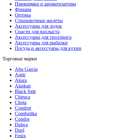
Прикормки и ароматизаторы
Фонари
Оптика
Страховочные жилеты
Аксессуары для лодок
Снасти для нахлыста
Аксессуары для троллинга
Аксессуары для рыбалки
Посуда и аксессуары для кухни
Торговые марки
Abu Garcia
Aigle
Akara
Alaskan
Black Side
Chiruca
Chota
Comfort
Comfortika
Condor
Daiwa
Duel
Fenix