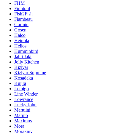
FHM
Finntrail
Fish2Fish
Flambeau
Garmin
Gosen
Halco
Heinola
Helios
Humminbird
Jahti Jakt
Jolly Kitchen
Kizlyar
Kizlyar Supreme
Kosadaka
Kujira
Lemigo
Line Winder
Lowrance
Lucky John
Marttiini
Maruto
Maximus
Mora
Morakniv