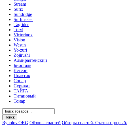
Stream
Sufix
Sundridge
Surfmaster
Tagrider
Torvi
Victorinox
Vision
Westin
Yo-zuri
Zojirushi
Адмиралтейский
Биосталь
Легеон
Практик
Сонар
Сурикат
ТАЙГА
Титановый
Тонар
Rybolov.ORG
Обзоры снастей
Обзоры снастей. Статьи про рыб