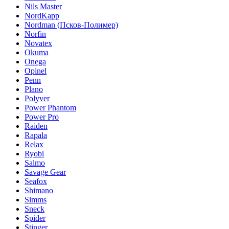
Nils Master
NordKapp
Nordman (Псков-Полимер)
Norfin
Novatex
Okuma
Onega
Opinel
Penn
Plano
Polyver
Power Phantom
Power Pro
Raiden
Rapala
Relax
Ryobi
Salmo
Savage Gear
Seafox
Shimano
Simms
Sneck
Spider
Stinger