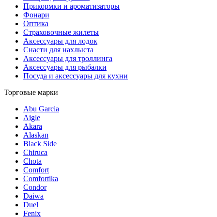
Прикормки и ароматизаторы
Фонари
Оптика
Страховочные жилеты
Аксессуары для лодок
Снасти для нахлыста
Аксессуары для троллинга
Аксессуары для рыбалки
Посуда и аксессуары для кухни
Торговые марки
Abu Garcia
Aigle
Akara
Alaskan
Black Side
Chiruca
Chota
Comfort
Comfortika
Condor
Daiwa
Duel
Fenix