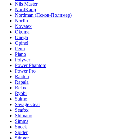
Nils Master
NordKapp
Nordman (Псков-Полимер)
Norfin
Novatex
Okuma
Onega
Opinel
Penn
Plano
Polyver
Power Phantom
Power Pro
Raiden
Rapala
Relax
Ryobi
Salmo
Savage Gear
Seafox
Shimano
Simms
Sneck
Spider
Stinger