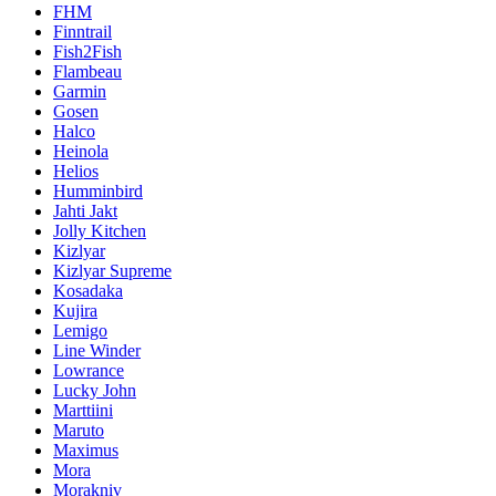
FHM
Finntrail
Fish2Fish
Flambeau
Garmin
Gosen
Halco
Heinola
Helios
Humminbird
Jahti Jakt
Jolly Kitchen
Kizlyar
Kizlyar Supreme
Kosadaka
Kujira
Lemigo
Line Winder
Lowrance
Lucky John
Marttiini
Maruto
Maximus
Mora
Morakniv