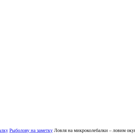
алку
Рыболову на заметку
Ловля на микроколебалки – ловим оку