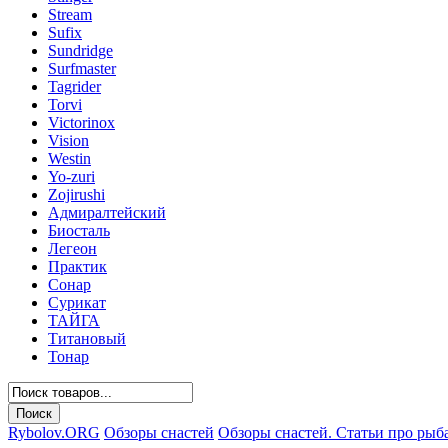
Stream
Sufix
Sundridge
Surfmaster
Tagrider
Torvi
Victorinox
Vision
Westin
Yo-zuri
Zojirushi
Адмиралтейский
Биосталь
Легеон
Практик
Сонар
Сурикат
ТАЙГА
Титановый
Тонар
Rybolov.ORG
Обзоры снастей
Обзоры снастей. Статьи про рыб