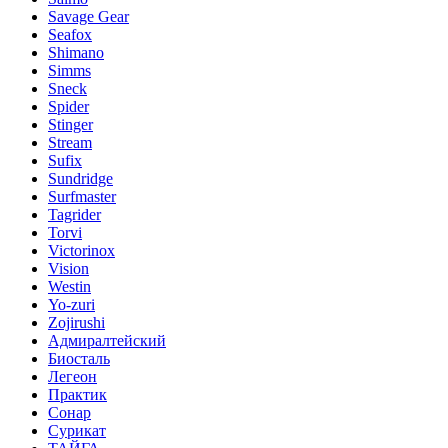
Savage Gear
Seafox
Shimano
Simms
Sneck
Spider
Stinger
Stream
Sufix
Sundridge
Surfmaster
Tagrider
Torvi
Victorinox
Vision
Westin
Yo-zuri
Zojirushi
Адмиралтейский
Биосталь
Легеон
Практик
Сонар
Сурикат