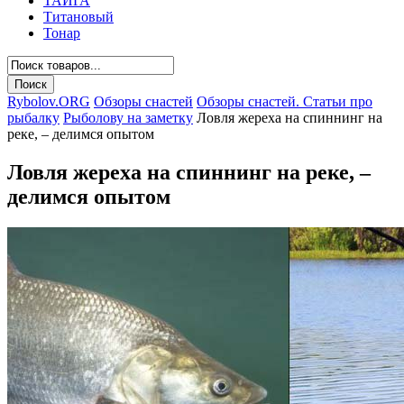
ТАЙГА
Титановый
Тонар
Rybolov.ORG
Обзоры снастей
Обзоры снастей. Статьи про
рыбалку
Рыболову на заметку
Ловля жереха на спиннинг на
реке, – делимся опытом
Ловля жереха на спиннинг на реке, –
делимся опытом