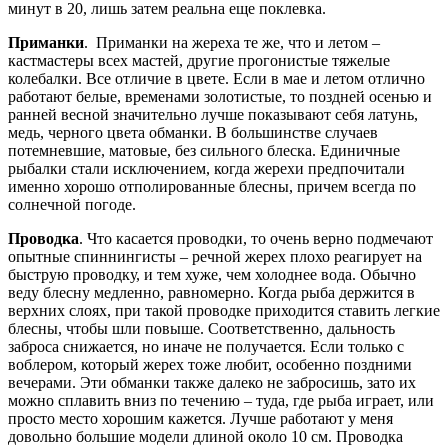
минут в 20, лишь затем реальна еще поклевка.
Приманки
. Приманки на жереха те же, что и летом –
кастмастеры всех мастей, другие прогонистые тяжелые
колебалки. Все отличие в цвете. Если в мае и летом отлично
работают белые, временами золотистые, то поздней осенью и
ранней весной значительно лучше показывают себя латунь,
медь, черного цвета обманки. В большинстве случаев
потемневшие, матовые, без сильного блеска. Единичные
рыбалки стали исключением, когда жерехи предпочитали
именно хорошо отполированные блесны, причем всегда по
солнечной погоде.
Проводка
. Что касается проводки, то очень верно подмечают
опытные спиннингисты – речной жерех плохо реагирует на
быструю проводку, и тем хуже, чем холоднее вода. Обычно
веду блесну медленно, равномерно. Когда рыба держится в
верхних слоях, при такой проводке приходится ставить легкие
блесны, чтобы шли повыше. Соответственно, дальность
заброса снижается, но иначе не получается. Если только с
воблером, который жерех тоже любит, особенно поздними
вечерами. Эти обманки также далеко не забросишь, зато их
можно сплавить вниз по течению – туда, где рыба играет, или
просто место хорошим кажется. Лучше работают у меня
довольно большие модели длиной около 10 см. Проводка