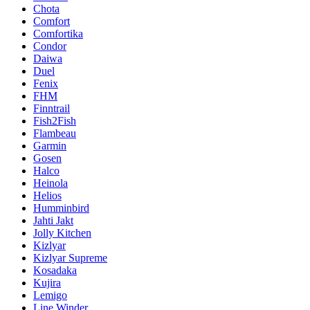
Chota
Comfort
Comfortika
Condor
Daiwa
Duel
Fenix
FHM
Finntrail
Fish2Fish
Flambeau
Garmin
Gosen
Halco
Heinola
Helios
Humminbird
Jahti Jakt
Jolly Kitchen
Kizlyar
Kizlyar Supreme
Kosadaka
Kujira
Lemigo
Line Winder