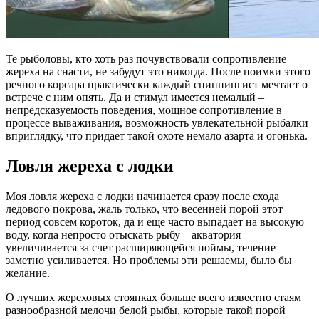
Те рыболовы, кто хоть раз почувствовали сопротивление
жереха на снасти, не забудут это никогда. После поимки этого
речного корсара практически каждый спиннингист мечтает о
встрече с ним опять. Да и стимул имеется немалый –
непредсказуемость поведения, мощное сопротивление в
процессе вываживания, возможность увлекательной рыбалки
вприглядку, что придает такой охоте немало азарта и огонька.
Ловля жереха с лодки
Моя ловля жереха с лодки начинается сразу после схода
ледового покрова, жаль только, что весенней порой этот
период совсем короток, да и еще часто выпадает на высокую
воду, когда непросто отыскать рыбу – акватория
увеличивается за счет расширяющейся поймы, течение
заметно усиливается. Но проблемы эти решаемы, было бы
желание.
О лучших жереховых стоянках больше всего известно стаям
разнообразной мелочи белой рыбы, которые такой порой