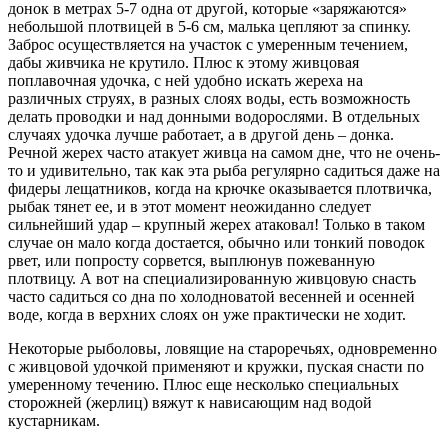
донок в метрах 5-7 одна от другой, которые «заряжаются»
небольшой плотвицей в 5-6 см, малька цепляют за спинку.
Заброс осуществляется на участок с умеренным течением,
дабы живчика не крутило. Плюс к этому живцовая
поплавочная удочка, с ней удобно искать жереха на
различных струях, в разных слоях воды, есть возможность
делать проводки и над донными водорослями. В отдельных
случаях удочка лучше работает, а в другой день – донка.
Речной жерех часто атакует живца на самом дне, что не очень-
то и удивительно, так как эта рыба регулярно садиться даже на
фидеры лещатников, когда на крючке оказывается плотвичка,
рыбак тянет ее, и в этот момент неожиданно следует
сильнейший удар – крупный жерех атаковал! Только в таком
случае он мало когда достается, обычно или тонкий поводок
рвет, или попросту сорвется, выплюнув пожеванную
плотвицу. А вот на специализированную живцовую снасть
часто садиться со дна по холодноватой весенней и осенней
воде, когда в верхних слоях он уже практически не ходит.
Некоторые рыболовы, ловящие на староречьях, одновременно
с живцовой удочкой применяют и кружки, пуская снасти по
умеренному течению. Плюс еще несколько специальных
сторожней (жерлиц) вяжут к нависающим над водой
кустарникам.