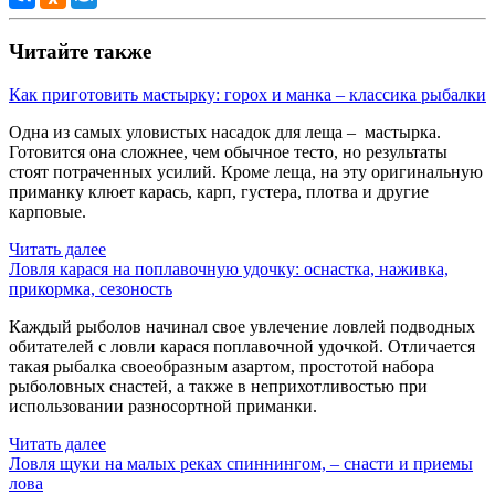
Читайте также
Как приготовить мастырку: горох и манка – классика рыбалки
Одна из самых уловистых насадок для леща – мастырка.
Готовится она сложнее, чем обычное тесто, но результаты
стоят потраченных усилий. Кроме леща, на эту оригинальную
приманку клюет карась, карп, густера, плотва и другие
карповые.
Читать далее
Ловля карася на поплавочную удочку: оснастка, наживка,
прикормка, сезоность
Каждый рыболов начинал свое увлечение ловлей подводных
обитателей с ловли карася поплавочной удочкой. Отличается
такая рыбалка своеобразным азартом, простотой набора
рыболовных снастей, а также в неприхотливостью при
использовании разносортной приманки.
Читать далее
Ловля щуки на малых реках спиннингом, – снасти и приемы
лова