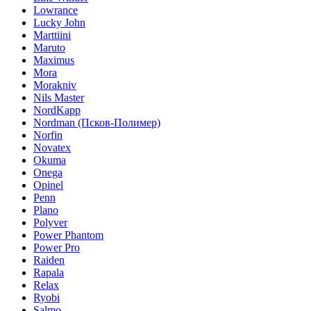
Lowrance
Lucky John
Marttiini
Maruto
Maximus
Mora
Morakniv
Nils Master
NordKapp
Nordman (Псков-Полимер)
Norfin
Novatex
Okuma
Onega
Opinel
Penn
Plano
Polyver
Power Phantom
Power Pro
Raiden
Rapala
Relax
Ryobi
Salmo