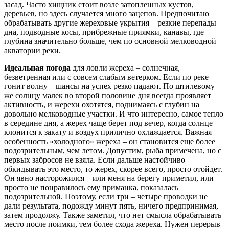
засад. Часто хищник стоит возле затопленных кустов,
деревьев, но здесь случается много зацепов. Предпочитаю
обрабатывать другие жереховые укрытия – резкие перепады
дна, подводные косы, прибрежные приямки, канавы, где
глубина значительно больше, чем по основной мелководной
акватории реки.
Идеальная погода
для ловли жереха – солнечная,
безветренная или с совсем слабым ветерком. Если по реке
гонит волну – шансы на успех резко падают. По штилевому
же солнцу малек во второй половине дня всегда проявляет
активность, и жерехи охотятся, поднимаясь с глубин на
довольно мелководные участки. И что интересно, самое тепло
в середине дня, а жерех чаще берет под вечер, когда солнце
клонится к закату и воздух прилично охлаждается. Важная
особенность «холодного» жереха – он становится еще более
подозрительным, чем летом. Допустим, рыба примечена, но с
первых забросов не взяла. Если дальше настойчиво
обкидывать это место, то жерех, скорее всего, просто отойдет.
Он явно насторожился – или меня на берегу приметил, или
просто не понравилось ему приманка, показалась
подозрительной. Поэтому, если три – четыре проводки не
дали результата, подожду минут пять, ничего предпринимая,
затем продолжу. Также заметил, что нет смысла обрабатывать
место после поимки, тем более схода жереха. Нужен перерыв