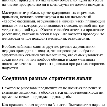
начинают приступать к активному облову, но лодка из кустов
на чистое пространство ни в коем случае не должна выходить.
Мастеровитые рыбаки, кроме традиционных жереховых
приманок, неплохо ловят жереха и на так называемый
«хвост»: массивный, огруженный в нижней части плавающий
поплавок, на котором устанавливают поводок длиной два-три
метра с парочкой мух. «Хвост» способен лететь на приличное
расстояние, увлекая за собой и мух. Что касается проводки, то
для жереха лучше подходит неспешная, равномерная.
Вообще, наблюдая один за другим, речные жерешатники
нередко приходят к выводам, что широкое разнообразие
эффективных обманок указывает на то, что самых уловистых
среди них нет, и при подборе обманки нужно учитывать
полетные качества и горизонт проводки при разных скоростях
подмотки.
Соединяя разные стратегии ловли
Некоторые рыболовы предпочитают не носиться по речке за
активным хищником, а обосноваться на проверенных долгим
временем точках, поджидая подхода рыбы.
Как правило, ловля ведется на 3 снасти. Выставляется парочка