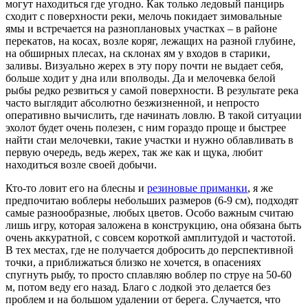
могут находиться где угодно. Как только ледовый панцирь
сходит с поверхности реки, мелочь покидает зимовальные
ямы и встречается на разноплановых участках – в районе
перекатов, на косах, возле коряг, лежащих на разной глубине,
на обширных плесах, на склонах ям у входов в старики,
заливы. Визуально жерех в эту пору почти не выдает себя,
больше ходит у дна или вполводы. Да и мелочевка белой
рыбы редко резвиться у самой поверхности. В результате река
часто выглядит абсолютно безжизненной, и непросто
оперативно вычислить, где начинать ловлю. В такой ситуации
эхолот будет очень полезен, с ним гораздо проще и быстрее
найти стаи мелочевки, такие участки и нужно облавливать в
первую очередь, ведь жерех, так же как и щука, любит
находиться возле своей добычи.
Кто-то ловит его на блесны и
резиновые приманки
, я же
предпочитаю воблеры небольших размеров (6-9 см), подходят
самые разнообразные, любых цветов. Особо важным считаю
лишь игру, которая заложена в конструкцию, она обязана быть
очень аккуратной, с совсем короткой амплитудой и частотой.
В тех местах, где не получается добросить до перспективной
точки, а приближаться близко не хочется, в опасениях
спугнуть рыбу, то просто сплавляю воблер по струе на 50-60
м, потом веду его назад. Благо с лодкой это делается без
проблем и на большом удалении от берега. Случается, что