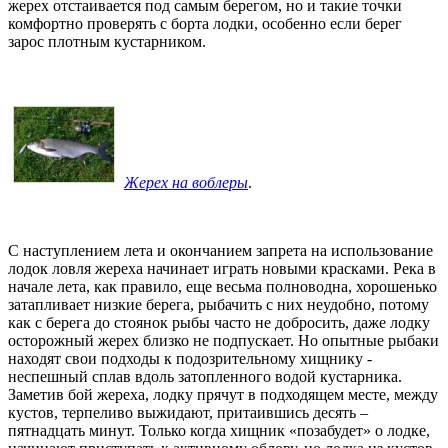
жерех отстаивается под самым берегом, но и такие точки
комфортно проверять с борта лодки, особенно если берег
зарос плотным кустарником.
Жерех на воблеры
.
С наступлением лета и окончанием запрета на использование
лодок ловля жереха начинает играть новыми красками. Река в
начале лета, как правило, еще весьма полноводна, хорошенько
затапливает низкие берега, рыбачить с них неудобно, потому
как с берега до стоянок рыбы часто не добросить, даже лодку
осторожный жерех близко не подпускает. Но опытные рыбаки
находят свои подходы к подозрительному хищнику -
неспешный сплав вдоль затопленного водой кустарника.
Заметив бой жереха, лодку прячут в подходящем месте, между
кустов, терпеливо выжидают, притаившись десять –
пятнадцать минут. Только когда хищник «позабудет» о лодке,