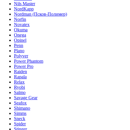
Nils Master
NordKapp
Nordman (Псков-Полимер)
Norfin
Novatex
Okuma
Onega
Opinel
Penn
Plano
Polyver
Power Phantom
Power Pro
Raiden
Rapala
Relax
Ryobi
Salmo
Savage Gear
Seafox
Shimano
Simms
Sneck
Spider
Stinger