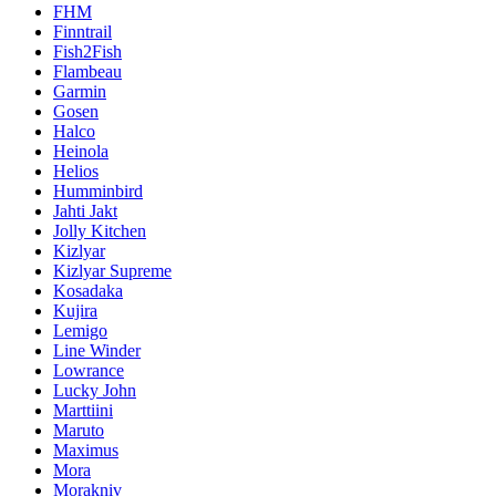
FHM
Finntrail
Fish2Fish
Flambeau
Garmin
Gosen
Halco
Heinola
Helios
Humminbird
Jahti Jakt
Jolly Kitchen
Kizlyar
Kizlyar Supreme
Kosadaka
Kujira
Lemigo
Line Winder
Lowrance
Lucky John
Marttiini
Maruto
Maximus
Mora
Morakniv