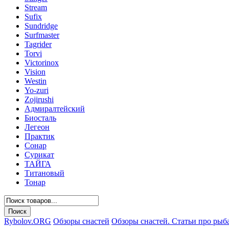
Stream
Sufix
Sundridge
Surfmaster
Tagrider
Torvi
Victorinox
Vision
Westin
Yo-zuri
Zojirushi
Адмиралтейский
Биосталь
Легеон
Практик
Сонар
Сурикат
ТАЙГА
Титановый
Тонар
Rybolov.ORG
Обзоры снастей
Обзоры снастей. Статьи про рыб