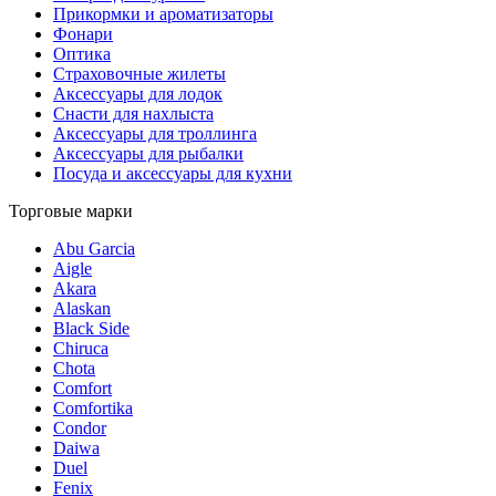
Прикормки и ароматизаторы
Фонари
Оптика
Страховочные жилеты
Аксессуары для лодок
Снасти для нахлыста
Аксессуары для троллинга
Аксессуары для рыбалки
Посуда и аксессуары для кухни
Торговые марки
Abu Garcia
Aigle
Akara
Alaskan
Black Side
Chiruca
Chota
Comfort
Comfortika
Condor
Daiwa
Duel
Fenix