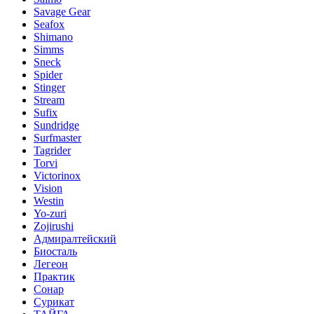
Savage Gear
Seafox
Shimano
Simms
Sneck
Spider
Stinger
Stream
Sufix
Sundridge
Surfmaster
Tagrider
Torvi
Victorinox
Vision
Westin
Yo-zuri
Zojirushi
Адмиралтейский
Биосталь
Легеон
Практик
Сонар
Сурикат