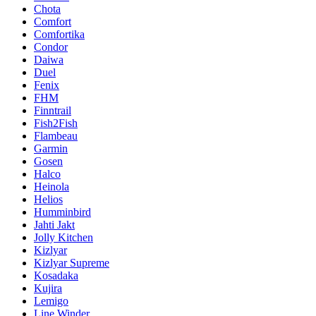
Chota
Comfort
Comfortika
Condor
Daiwa
Duel
Fenix
FHM
Finntrail
Fish2Fish
Flambeau
Garmin
Gosen
Halco
Heinola
Helios
Humminbird
Jahti Jakt
Jolly Kitchen
Kizlyar
Kizlyar Supreme
Kosadaka
Kujira
Lemigo
Line Winder