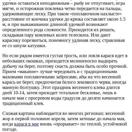
удочки оставаться неподвижным – рыбу не отпугивает, игра
мягче, и осторожная поклевка четко передается на пальцы,
удерживающие леску. При таком «поплавочном нахлысте»
расстояние от кончика удочки до крюка составляет около 1.5
м, и при вываживании длинной удочкой возникают
определенного рода сложности. Приходится их решать,
складывая пару комлевых колен телескопа. Или дают
карасику порезвиться, понемногу удлиняя леску, стравливая
ее со шпули катушки.
Но если рядом имеется густая трость, или ловля карася идет в
небольших окошках, приходится молниеносно выдирать
добычу на берег, поэтому снасть должна быть особо прочной.
Прием «макание» лучше чередовать и с традиционными
маховыми поплавочными забросами, абы на что весенний
карась не берет, предпочитая белого земляного червя, иногда
манную болтушку. Этот праздник весеннего клева длится
дней 10-14, затем приходит тотальное бесклевье, лишь в
начале мая с прогревом воды градусов до десяти начинается
традиционный клев.
Схожая картина наблюдается во многих регионах: весенний
жор в первой половине апреля, затем затишье до начала мая,
когда
карася в мае
вновь «прорывает» по теплой, устойчивой
погоде.