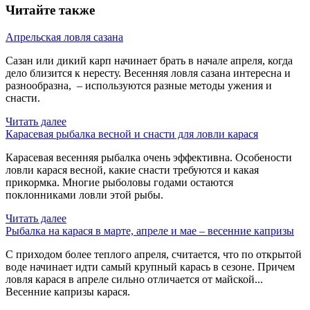
Читайте также
Апрельская ловля сазана
Сазан или дикий карп начинает брать в начале апреля, когда
дело близится к нересту. Весенняя ловля сазана интересна и
разнообразна, – используются разные методы ужения и
снасти.
Читать далее
Карасевая рыбалка весной и снасти для ловли карася
Карасевая весенняя рыбалка очень эффективна. Особености
ловли карася весной, какие снасти требуются и какая
прикормка. Многие рыболовы годами остаются
поклонниками ловли этой рыбы.
Читать далее
Рыбалка на карася в марте, апреле и мае – весенние капризы
С приходом более теплого апреля, считается, что по открытой
воде начинает идти самый крупный карась в сезоне. Причем
ловля карася в апреле сильно отличается от майской...
Весенние капризы карася.