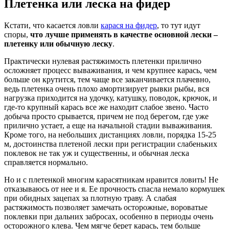
Плетенка или леска на фидер
Кстати, что касается ловли
карася на фидер
, то тут идут
споры,
что лучше применять в качестве основной лески –
плетенку или обычную леску
.
Практически нулевая растяжимость плетенки прилично
осложняет процесс вываживания, и чем крупнее карась, чем
больше он крутится, тем чаще все заканчивается плачевно,
ведь плетенка очень плохо амортизирует рывки рыбы, вся
нагрузка приходится на удочку, катушку, поводок, крючок, и
где-то крупный карась все же находит слабое звено. Часто
добыча просто срывается, причем не под берегом, где уже
прилично устает, а еще на начальной стадии вываживания.
Кроме того, на небольших дистанциях ловли, порядка 15-25
м, достоинства плетеной лески при регистрации слабеньких
поклевок не так уж и существенны, и обычная леска
справляется нормально.
Но и с плетенкой многим карасятникам нравится ловить! Не
отказываюсь от нее и я. Ее прочность спасла немало кормушек
при обидных зацепах за плотную траву. А слабая
растяжимость позволяет замечать осторожные, вороватые
поклевки при дальних забросах, особенно в периоды очень
осторожного клева. Чем мягче берет карась, тем больше