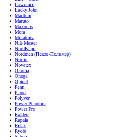
Lowrance
Lucky John
Marttiini
Maruto
Maximus
Mora
Morakniv
Nils Master
NordKapp
Nordman (Псков-Полимер)
Norfin
Novatex
Okuma
Onega
Opinel
Penn
Plano
Polyver
Power Phantom
Power Pro
Raiden
Rapala
Relax
Ryobi
Salmo