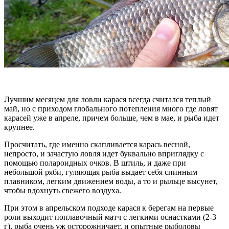
Лучшим месяцем для ловли карася всегда считался теплый
май, но с приходом глобального потепления много где ловят
карасей уже в апреле, причем больше, чем в мае, и рыба идет
крупнее.
Просчитать, где именно скапливается карась весной,
непросто, и зачастую ловля идет буквально вприглядку с
помощью полароидных очков. В штиль, и даже при
небольшой ряби, гуляющая рыба выдает себя спинным
плавником, легким движением воды, а то и рыльце высунет,
чтобы вдохнуть свежего воздуха.
При этом в апрельском подходе карася к берегам на первые
роли выходит поплавочный матч с легкими оснастками (2-3
г), рыба очень уж осторожничает, и опытные рыболовы