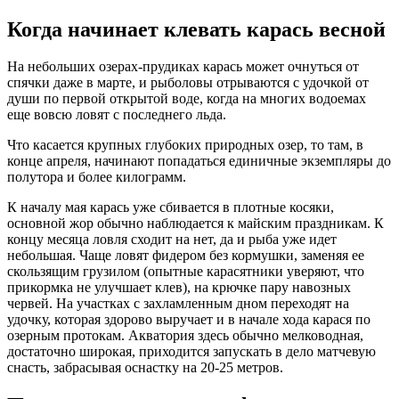
Когда начинает клевать карась весной
На небольших озерах-прудиках карась может очнуться от
спячки даже в марте, и рыболовы отрываются с удочкой от
души по первой открытой воде, когда на многих водоемах
еще вовсю ловят с последнего льда.
Что касается крупных глубоких природных озер, то там, в
конце апреля, начинают попадаться единичные экземпляры до
полутора и более килограмм.
К началу мая карась уже сбивается в плотные косяки,
основной жор обычно наблюдается к майским праздникам. К
концу месяца ловля сходит на нет, да и рыба уже идет
небольшая. Чаще ловят фидером без кормушки, заменяя ее
скользящим грузилом (опытные карасятники уверяют, что
прикормка не улучшает клев), на крючке пару навозных
червей. На участках с захламленным дном переходят на
удочку, которая здорово выручает и в начале хода карася по
озерным протокам. Акватория здесь обычно мелководная,
достаточно широкая, приходится запускать в дело матчевую
снасть, забрасывая оснастку на 20-25 метров.