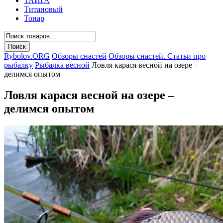
ТАЙГА
Титановый
Тонар
Rybolov.ORG
Обзоры снастей
Обзоры снастей. Статьи про
рыбалку
Рыбалка весной
Ловля карася весной на озере –
делимся опытом
Ловля карася весной на озере –
делимся опытом