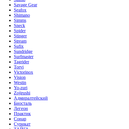
Savage Gear
Seafox
Shimano
Simms
Sneck
Spider
Stinger
Stream
Sufix
Sundridge
Surfmaster
Tagrider
Torvi
Victorinox
Vision
Westin
Yo-zuri
Zojirushi
Адмиралтейский
Биосталь
Легеон
Практик
Сонар
Сурикат