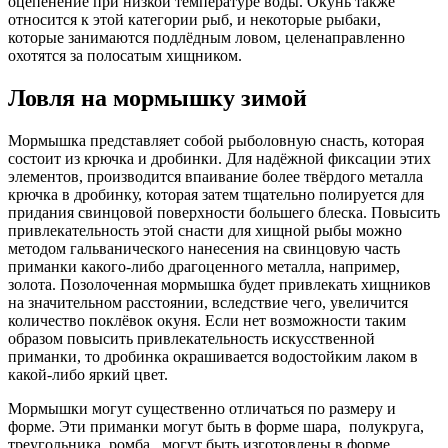
оцепенение при низкой температуре воды. Окунь также
относится к этой категории рыб, и некоторые рыбаки,
которые занимаются подлёдным ловом, целенаправленно
охотятся за полосатым хищником.
Ловля на мормышку зимой
Мормышка представляет собой рыболовную снасть, которая
состоит из крючка и дробинки. Для надёжной фиксации этих
элементов, производится впаивание более твёрдого металла
крючка в дробинку, которая затем тщательно полируется для
придания свинцовой поверхности большего блеска. Повысить
привлекательность этой снасти для хищной рыбы можно
методом гальванического нанесения на свинцовую часть
приманки какого-либо драгоценного металла, например,
золота. Позолоченная мормышка будет привлекать хищников
на значительном расстоянии, вследствие чего, увеличится
количество поклёвок окуня. Если нет возможности таким
образом повысить привлекательность искусственной
приманки, то дробинка окрашивается водостойким лаком в
какой-либо яркий цвет.
Мормышки могут существенно отличаться по размеру и
форме. Эти приманки могут быть в форме шара, полукруга,
треугольника, ромба, могут быть изготовлены в форме