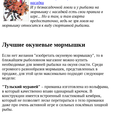
насадки
И у безнасадочной ловли и у рыбалки на
мормышку с насадкой есть свои правила в
игре... Но и там, и там азарта
предостаточно, ведь не зря ловля на
мормышку относится к виду спортивной рыбалки
.
Лучшие окуневые мормышки
Если нет желания "изобретать окуневую мормышку", то в
ближайшем рыболовном магазине можно купить
необходимые для зимней рыбалки на окуня снасти. Среди
огромного разнообразия мормышек, представленных в
продаже, для этой цели максимально подходят следующие
модели:
"Тульский муравей"
– приманка изготовлена из вольфрама,
в который качественно впаян одинарный крючок. В
конструкции имеется встроенный пластиковый кембрик,
который не позволяет леске перетираться о тело приманки
даже при очень активной игре и сильных поклёвках хищной
рыбы.