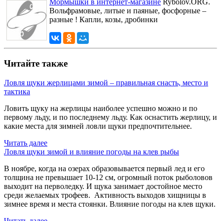
Мормышки в интернет-магазине
Rybolov.ORG.
Вольфрамовые, литые и паяные, фосфорные –
разные ! Капли, козы, дробинки
Читайте также
Ловля щуки жерлицами зимой – правильная снасть, место и
тактика
Ловить щуку на жерлицы наиболее успешно можно и по
первому льду, и по последнему льду. Как оснастить жерлицу, и
какие места для зимней ловли щуки предпочтительнее.
Читать далее
Ловля щуки зимой и влияние погоды на клев рыбы
В ноябре, когда на озерах образовывается первый лед и его
толщина не превышает 10-12 см, огромный поток рыболовов
выходит на перволедку. И щука занимает достойное место
среди желаемых трофеев. Активность выходов хищницы в
зимнее время и места стоянки. Влияние погоды на клев щуки.
Читать далее