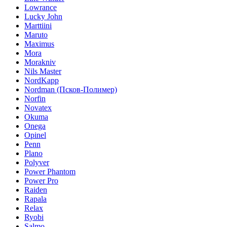
Lowrance
Lucky John
Marttiini
Maruto
Maximus
Mora
Morakniv
Nils Master
NordKapp
Nordman (Псков-Полимер)
Norfin
Novatex
Okuma
Onega
Opinel
Penn
Plano
Polyver
Power Phantom
Power Pro
Raiden
Rapala
Relax
Ryobi
Salmo