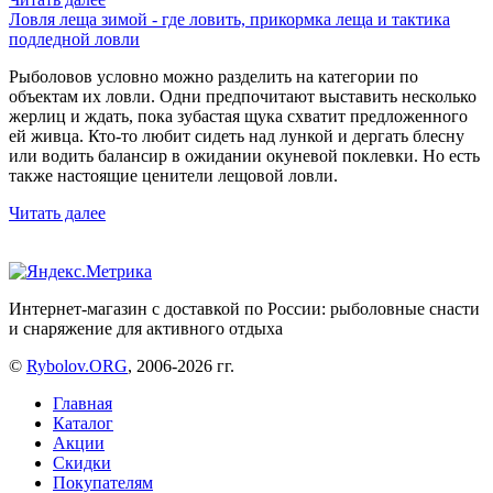
Ловля леща зимой - где ловить, прикормка леща и тактика
подледной ловли
Рыболовов условно можно разделить на категории по
объектам их ловли. Одни предпочитают выставить несколько
жерлиц и ждать, пока зубастая щука схватит предложенного
ей живца. Кто-то любит сидеть над лункой и дергать блесну
или водить балансир в ожидании окуневой поклевки. Но есть
также настоящие ценители лещовой ловли.
Читать далее
Интернет-магазин с доставкой по России: рыболовные снасти
и снаряжение для активного отдыха
©
Rybolov.ORG
, 2006-2026 гг.
Главная
Каталог
Акции
Скидки
Покупателям