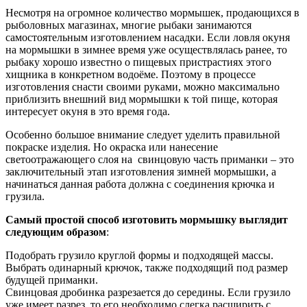
Несмотря на огромное количество мормышек, продающихся в
рыболовных магазинах, многие рыбаки занимаются
самостоятельным изготовлением насадки. Если ловля окуня
на мормышки в зимнее время уже осуществлялась ранее, то
рыбаку хорошо известно о пищевых пристрастиях этого
хищника в конкретном водоёме. Поэтому в процессе
изготовления снасти своими руками, можно максимально
приблизить внешний вид мормышки к той пище, которая
интересует окуня в это время года.
Особенно большое внимание следует уделить правильной
покраске изделия. Но окраска или нанесение
светоотражающего слоя на свинцовую часть приманки – это
заключительный этап изготовления зимней мормышки, а
начинаться данная работа должна с соединения крючка и
грузила.
Самый простой способ изготовить мормышку выглядит
следующим образом
:
Подобрать грузило круглой формы и подходящей массы.
Выбрать одинарный крючок, также подходящий под размер
будущей приманки.
Свинцовая дробинка разрезается до середины. Если грузило
уже имеет разрез, то его необходимо слегка расширить с