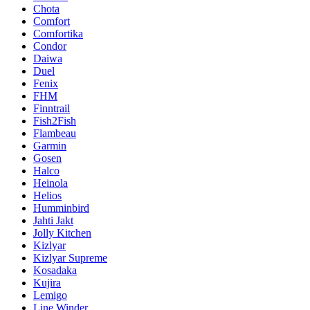
Chota
Comfort
Comfortika
Condor
Daiwa
Duel
Fenix
FHM
Finntrail
Fish2Fish
Flambeau
Garmin
Gosen
Halco
Heinola
Helios
Humminbird
Jahti Jakt
Jolly Kitchen
Kizlyar
Kizlyar Supreme
Kosadaka
Kujira
Lemigo
Line Winder