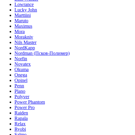
Lowrance
Lucky John
Marttiini
Maruto
Maximus
Mora
Morakniv
Nils Master
NordKapp
Nordman (Псков-Полимер)
Norfin
Novatex
Okuma
Onega
Opinel
Penn
Plano
Polyver
Power Phantom
Power Pro
Raiden
Rapala
Relax
Ryobi
Salmo