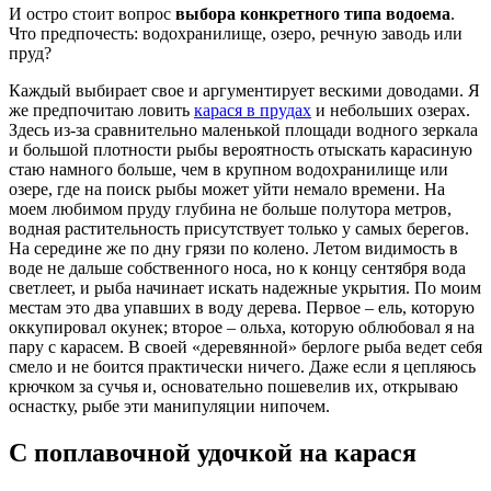
И остро стоит вопрос
выбора конкретного типа водоема
.
Что предпочесть: водохранилище, озеро, речную заводь или
пруд?
Каждый выбирает свое и аргументирует вескими доводами. Я
же предпочитаю ловить
карася в прудах
и небольших озерах.
Здесь из-за сравнительно маленькой площади водного зеркала
и большой плотности рыбы вероятность отыскать карасиную
стаю намного больше, чем в крупном водохранилище или
озере, где на поиск рыбы может уйти немало времени. На
моем любимом пруду глубина не больше полутора метров,
водная растительность присутствует только у самых берегов.
На середине же по дну грязи по колено. Летом видимость в
воде не дальше собственного носа, но к концу сентября вода
светлеет, и рыба начинает искать надежные укрытия. По моим
местам это два упавших в воду дерева. Первое – ель, которую
оккупировал окунек; второе – ольха, которую облюбовал я на
пару с карасем. В своей «деревянной» берлоге рыба ведет себя
смело и не боится практически ничего. Даже если я цепляюсь
крючком за сучья и, основательно пошевелив их, открываю
оснастку, рыбе эти манипуляции нипочем.
С поплавочной удочкой на карася