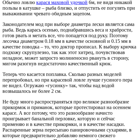
Обычно ловлю
карася маховой удочкой
6м, не видя никакой
пользы в катушке – рыба близко, и отпустить ее погулять при
вываживании чревато обидным зацепом.
Законодателем мод при выборе диаметра лески является сама
рыба. Ведь карась осенью, поднабравшись веса и храбрости,
готов рвать и метать все, что попадется под руку. Поэтому
лесочка диаметром 0.18 мм в качестве основной и 0.15 мм в
качестве поводка – то, что доктор прописал. К выбору крючка
подхожу скрупулезно, так как этот хитрец, почувствовав
неладное, может запросто молниеносно рвануть в сторону,
мигом разогнув недостаточно качественный крюк.
Теперь что касается поплавка. Сколько разных моделей
перепробовал, но при карасевой ловле лучше гусиного пера
не видел. Огружаю «гусинку» так, чтобы над водой
возвышалось не более 2 см.
Не буду много распространяться про великое разнообразие
прикормок и приманок, которые протестировал на осеннем
карасе. А все потому, что это разнообразие начисто
проигрывает банальной перловке, которую и сейчас
применяю и в качестве прикормки, и в качестве насадки.
Распаренные зерна пересыпаю панировочными сухарями, в
которые предварительно добавляю немного свежего