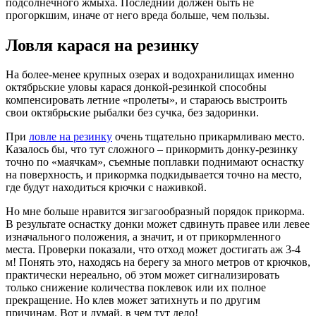
подсолнечного жмыха. Последний должен быть не
прогоркшим, иначе от него вреда больше, чем пользы.
Ловля карася на резинку
На более-менее крупных озерах и водохранилищах именно
октябрьские уловы карася донкой-резинкой способны
компенсировать летние «пролеты», и стараюсь выстроить
свои октябрьские рыбалки без сучка, без задоринки.
При
ловле на резинку
очень тщательно прикармливаю место.
Казалось бы, что тут сложного – прикормить донку-резинку
точно по «маячкам», съемные поплавки поднимают оснастку
на поверхность, и прикормка подкидывается точно на место,
где будут находиться крючки с наживкой.
Но мне больше нравится зигзагообразный порядок прикорма.
В результате оснастку донки может сдвинуть правее или левее
изначального положения, а значит, и от прикормленного
места. Проверки показали, что отход может достигать аж 3-4
м! Понять это, находясь на берегу за много метров от крючков,
практически нереально, об этом может сигнализировать
только снижение количества поклевок или их полное
прекращение. Но клев может затихнуть и по другим
причинам. Вот и думай, в чем тут дело!