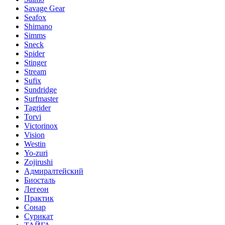
Savage Gear
Seafox
Shimano
Simms
Sneck
Spider
Stinger
Stream
Sufix
Sundridge
Surfmaster
Tagrider
Torvi
Victorinox
Vision
Westin
Yo-zuri
Zojirushi
Адмиралтейский
Биосталь
Легеон
Практик
Сонар
Сурикат