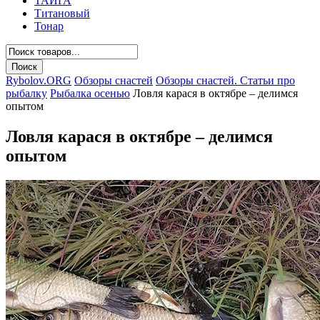
ТАЙГА
Титановый
Тонар
Rybolov.ORG
Обзоры снастей
Обзоры снастей. Статьи про
рыбалку
Рыбалка осенью
Ловля карася в октябре – делимся
опытом
Ловля карася в октябре – делимся
опытом