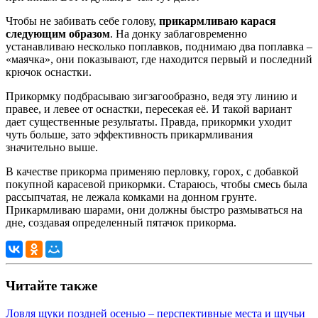
Чтобы не забивать себе голову,
прикармливаю карася
следующим образом
. На донку заблаговременно
устанавливаю несколько поплавков, поднимаю два поплавка –
«маячка», они показывают, где находится первый и последний
крючок оснастки.
Прикормку подбрасываю зигзагообразно, ведя эту линию и
правее, и левее от оснастки, пересекая её. И такой вариант
дает существенные результаты. Правда, прикормки уходит
чуть больше, зато эффективность прикармливания
значительно выше.
В качестве прикорма применяю перловку, горох, с добавкой
покупной карасевой прикормки. Стараюсь, чтобы смесь была
рассыпчатая, не лежала комками на донном грунте.
Прикармливаю шарами, они должны быстро размываться на
дне, создавая определенный пятачок прикорма.
Читайте также
Ловля щуки поздней осенью – перспективные места и щучьи