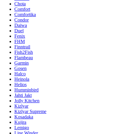
Chota
Comfort
Comfortika
Condor
Daiwa
Duel
Fenix
FHM
Finntrail
Fish2Fish
Flambeau
Garmin
Gosen
Halco
Heinola
Helios
Humminbird
Jahti Jakt
Jolly Kitchen
Kizlyar
Kizlyar Supreme
Kosadaka
Kujira
Lemigo
Line Winder