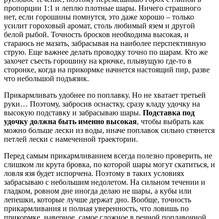
пропорции 1:1 и леплю плотные шары. Ничего страшного
нет, если горошины помнутся, это даже хорошо – только
усилит гороховый аромат, столь любимый язем и другой
белой рыбой. Точность бросков необходима высокая, и
стараюсь не мазать, забрасывая на наиболее перспективную
струю. Еще важнее делать проводку точно по шарам. Кто же
захочет съесть горошину на крючке, плывущую где-то в
сторонке, когда на прикормке начнется настоящий пир, разве
что небольшой подъязик.
Прикармливать удобнее по поплавку. Но не хватает третьей
руки… Поэтому, забросив оснастку, сразу кладу удочку на
высокую подставку и забрасываю шары.
Подставка под
удочку должна быть именно высокая
, чтобы выбрать как
можно больше лески из воды, иначе поплавок сильно стянется
петлей лески с намеченной траектории.
Перед самым прикармливанием всегда полезно проверить, не
слишком ли крута бровка, по которой шары могут скатиться, и
ловля язя будет испорчена. Поэтому в таких условиях
забрасываю с небольшим недолетом. На сильном течении и
гладком, ровном дне иногда делаю не шары, а кубы или
лепешки, которые лучше держат дно. Вообще, точность
прикармливания и полная уверенность, что ловишь по
прикормке, наверное, самое сложное в речной поплавочной