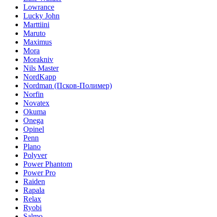
Lowrance
Lucky John
Marttiini
Maruto
Maximus
Mora
Morakniv
Nils Master
NordKapp
Nordman (Псков-Полимер)
Norfin
Novatex
Okuma
Onega
Opinel
Penn
Plano
Polyver
Power Phantom
Power Pro
Raiden
Rapala
Relax
Ryobi
Salmo