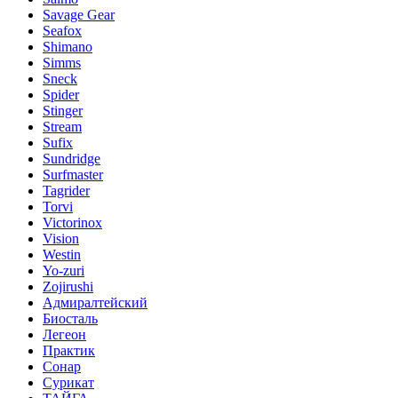
Savage Gear
Seafox
Shimano
Simms
Sneck
Spider
Stinger
Stream
Sufix
Sundridge
Surfmaster
Tagrider
Torvi
Victorinox
Vision
Westin
Yo-zuri
Zojirushi
Адмиралтейский
Биосталь
Легеон
Практик
Сонар
Сурикат