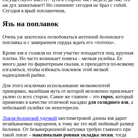
аж дух захватывает! Но спиннинг сегодня не брал с собой.
Сегодня я ярый поплавочник.
Язь на поплавок
Очень уж захотелось полюбоваться антенной болонского
поплавка и с замиранием сердца ждать его «потопа».
Кроме язя и голавля на этом участке попадается лещ, крупная
плотва. Но часто возникает помеха – мелкая уклейка. Ее
много даже по фарватерным свалам, и приходится по-всякому
изгаляться, чтобы избежать поклевок этой мелкой
надоедливой рыбки.
Для этого исключаю использование мелкомолотой
прикормки, малейшая муть от которой мгновенно привлекает
уклею со всех сторон. Самое же главное – это
горох
, который
применяю в качестве отличной насадки
для солидного язя
, а
небольшой уклейке он неинтересен.
Ловля болонской удочкой
шестиметровой длины язя дарит
незабываемые ощущения, к тому же это мой любимый размер
болонки. От безынерционной катушки требую главного при
такой ловле –
максимально ровная укладка лески
, тогда