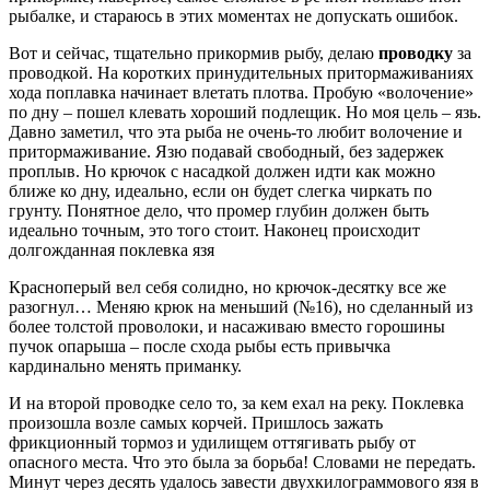
рыбалке, и стараюсь в этих моментах не допускать ошибок.
Вот и сейчас, тщательно прикормив рыбу, делаю
проводку
за
проводкой. На коротких принудительных притормаживаниях
хода поплавка начинает влетать плотва. Пробую «волочение»
по дну – пошел клевать хороший подлещик. Но моя цель – язь.
Давно заметил, что эта рыба не очень-то любит волочение и
притормаживание. Язю подавай свободный, без задержек
проплыв. Но крючок с насадкой должен идти как можно
ближе ко дну, идеально, если он будет слегка чиркать по
грунту. Понятное дело, что промер глубин должен быть
идеально точным, это того стоит. Наконец происходит
долгожданная поклевка язя
Красноперый вел себя солидно, но крючок-десятку все же
разогнул… Меняю крюк на меньший (№16), но сделанный из
более толстой проволоки, и насаживаю вместо горошины
пучок опарыша – после схода рыбы есть привычка
кардинально менять приманку.
И на второй проводке село то, за кем ехал на реку. Поклевка
произошла возле самых корчей. Пришлось зажать
фрикционный тормоз и удилищем оттягивать рыбу от
опасного места. Что это была за борьба! Словами не передать.
Минут через десять удалось завести двухкилограммового язя в