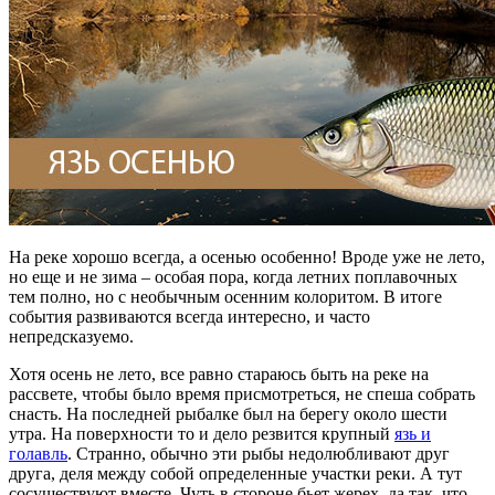
На реке хорошо всегда, а осенью особенно! Вроде уже не лето,
но еще и не зима – особая пора, когда летних поплавочных
тем полно, но с необычным осенним колоритом. В итоге
события развиваются всегда интересно, и часто
непредсказуемо.
Хотя осень не лето, все равно стараюсь быть на реке на
рассвете, чтобы было время присмотреться, не спеша собрать
снасть. На последней рыбалке был на берегу около шести
утра. На поверхности то и дело резвится крупный
язь и
голавль
. Странно, обычно эти рыбы недолюбливают друг
друга, деля между собой определенные участки реки. А тут
сосуществуют вместе. Чуть в стороне бьет жерех, да так, что