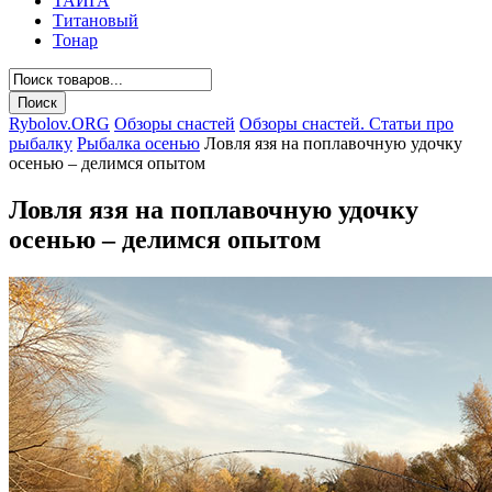
ТАЙГА
Титановый
Тонар
Rybolov.ORG
Обзоры снастей
Обзоры снастей. Статьи про
рыбалку
Рыбалка осенью
Ловля язя на поплавочную удочку
осенью – делимся опытом
Ловля язя на поплавочную удочку
осенью – делимся опытом