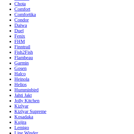
Chota
Comfort
Comfortika
Condor
Daiwa
Duel
Fenix
FHM
Finntrail
Fish2Fish
Flambeau
Garmin
Gosen
Halco
Heinola
Helios
Humminbird
Jahti Jakt
Jolly Kitchen
Kizlyar
Kizlyar Supreme
Kosadaka
Kujira
Lemigo
Line Winder