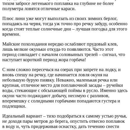
тихом забросе легенького поплавка на глубине не более
полуметра ловятся отличные караси.
Плюс лини уже могут выползать из своих зимних берлог,
попадаясь на червя, тогда уж точно про речку забуду, особенно
когда стоят теплые солнечные дни – лучшая погодка для этого
времени.
Майские похолодания нередко ослабляют прудовый клев,
лишь мелкие окуньки откуда-то появляются. Часто этот
период совпадает с началом соловьиных трелей – сигнал, что
наступает короткий период жора горбача!
С ним сложно пересечься на озерах при запрете на лодку, и
вновь спешу на речку, где начинается ловля окуня на
небольшую бурую пиявку. Неважно, маленькая речка или
крупная, отличное место для поплавочной засады – ручейки
воды, стекающие с обсыхающей поймы в русло. Именно здесь
окуни часто поджидают добычу, несомую с разливов,
вперемешку с солидными горбачами попадаются густера и
подлещики.
Идеальный вариант – тихо подобраться к самому устью ручья,
не доходя пары метров до берега, опустить отвесно поплавок
в воду и, чуть придерживая оснастку, дать течению снести