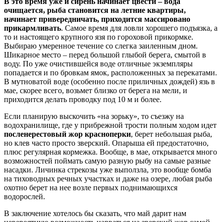
В это время уже и сирень начинает цвести – вода
очищается, рыба становится на летние квартиры,
начинает привередничать, приходится массировано
прикармливать
. Самое время для ловли хорошего подъязка, а
то и настоящего крупного язя по гороховой прикормке.
Выбираю умеренное течение со слегка заиленным дном.
Шикарное место – перед большой глыбой берега, смытой в
воду. По уже очистившейся воде отличные экземпляры
попадается и по бровкам ямок, расположенных за перекатами.
В мутноватой воде (особенно после приличных дождей) язь в
мае, скорее всего, возьмет близко от берега на мели, и
приходится делать проводку под 10 м и более.
Если планирую выскочить «на зорьку», то съезжу на
водохранилище, где у прибрежной трости полным ходом идет
посленерестовый жор красноперки
, берет небольшая рыба,
но клев часто просто зверский. Опарыша ей предостаточно,
плюс регулярная кормежка. Вообще, в мае, открывается много
возможностей поймать самую разную рыбу на самые разные
насадки. Личинка стрекозы уже выползла, это вообще бомба
на тиховодных речных участках и даже на озере, любая рыба
охотно берет на нее возле первых поднимающихся
водорослей.
В заключение хотелось бы сказать, что май дарит нам