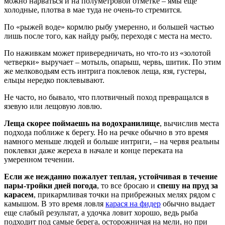
можно нарваться и на полуметровой отметке – ямы еще
холодные, плотва в мае туда не очень-то стремится.
По «рыжей воде» кормлю рыбу умеренно, и большей частью
лишь после того, как найду рыбу, переходя с места на место.
По наживкам может привередничать, но что-то из «золотой
четверки» выручает – мотыль, опарыш, червь, шитик. По этим
же мелководьям есть интрига поклевок леща, язя, густеры,
ельцы нередко поклевывают.
Не часто, но бывало, что плотвичный поход превращался в
язевую или лещовую ловлю.
Леща скорее поймаешь на водохранилище
, вычислив места
подхода поближе к берегу. Но на речке обычно в это время
намного меньше людей и больше интриги, – на червя реальны
поклевки даже жереха в начале и конце переката на
умеренном течении.
Если же нежданно пожалует теплая, устойчивая в течение
пары-тройки дней погода
, то все бросаю и
спешу на пруд за
карасем
, прикармливая точки на прибрежных мелях рядом с
камышом. В это время ловля
карася на фидер
обычно выдает
еще слабый результат, а удочка ловит хорошо, ведь рыба
подходит под самые берега, осторожничая на мели, но при