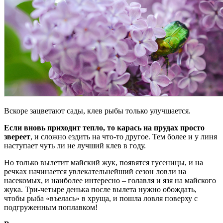
Вскоре зацветают сады, клев рыбы только улучшается.
Если вновь приходит тепло, то карась на прудах просто
звереет
, и сложно ездить на что-то другое. Тем более и у линя
наступает чуть ли не лучший клев в году.
Но только вылетит майский жук, появятся гусеницы, и на
речках начинается увлекательнейший сезон ловли на
насекомых, и наиболее интересно – голавля и язя на майского
жука. Три-четыре денька после вылета нужно обождать,
чтобы рыба «въелась» в хруща, и пошла ловля поверху с
подгруженным поплавком!