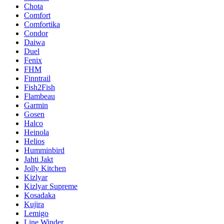
Chota
Comfort
Comfortika
Condor
Daiwa
Duel
Fenix
FHM
Finntrail
Fish2Fish
Flambeau
Garmin
Gosen
Halco
Heinola
Helios
Humminbird
Jahti Jakt
Jolly Kitchen
Kizlyar
Kizlyar Supreme
Kosadaka
Kujira
Lemigo
Line Winder