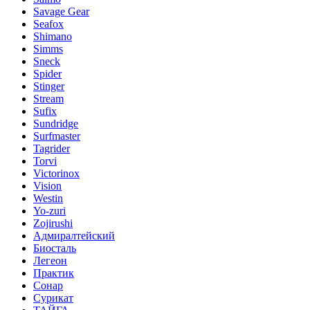
Savage Gear
Seafox
Shimano
Simms
Sneck
Spider
Stinger
Stream
Sufix
Sundridge
Surfmaster
Tagrider
Torvi
Victorinox
Vision
Westin
Yo-zuri
Zojirushi
Адмиралтейский
Биосталь
Легеон
Практик
Сонар
Сурикат