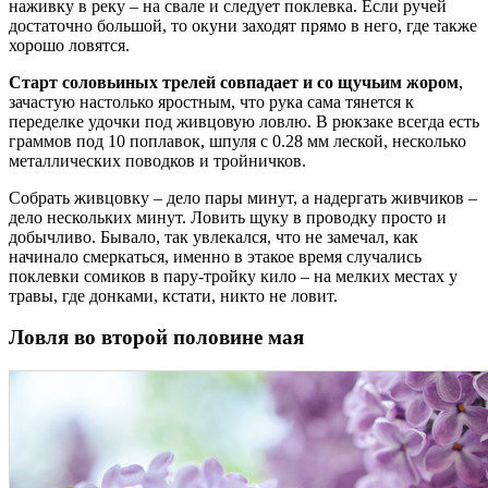
наживку в реку – на свале и следует поклевка. Если ручей
достаточно большой, то окуни заходят прямо в него, где также
хорошо ловятся.
Старт соловьиных трелей совпадает и со щучьим жором
,
зачастую настолько яростным, что рука сама тянется к
переделке удочки под живцовую ловлю. В рюкзаке всегда есть
граммов под 10 поплавок, шпуля с 0.28 мм леской, несколько
металлических поводков и тройничков.
Собрать живцовку – дело пары минут, а надергать живчиков –
дело нескольких минут. Ловить щуку в проводку просто и
добычливо. Бывало, так увлекался, что не замечал, как
начинало смеркаться, именно в этакое время случались
поклевки сомиков в пару-тройку кило – на мелких местах у
травы, где донками, кстати, никто не ловит.
Ловля во второй половине мая