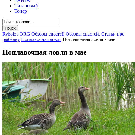
ТАЙГА
Титановый
Тонар
Rybolov.ORG
Обзоры снастей
Обзоры снастей. Статьи про
рыбалку
Поплавочная ловля
Поплавочная ловля в мае
Поплавочная ловля в мае