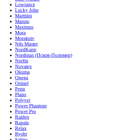
Lowrance
Lucky John
Marttiini
Maruto
Maximus
Mora
Morakniv
Nils Master
NordKapp
Nordman (Псков-Полимер)
Norfin
Novatex
Okuma
Onega
Opinel
Penn
Plano
Polyver
Power Phantom
Power Pro
Raiden
Rapala
Relax
Ryobi
Salmo