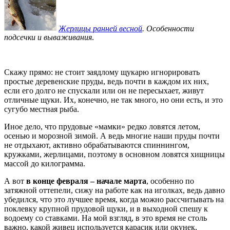
Жерлицы ранней весной
. Особенности
подсечки и вываживания
.
Скажу прямо: не стоит заядлому щукарю игнорировать
простые деревенские пруды, ведь почти в каждом их них,
если его долго не спускали или он не пересыхает, живут
отличные щуки. Их, конечно, не так много, но они есть, и это
сугубо местная рыба.
Иное дело, что прудовые «мамки» редко ловятся летом,
осенью и морозной зимой. А ведь многие наши пруды почти
не отдыхают, активно обрабатываются спиннингом,
кружками, жерлицами, поэтому в основном ловятся хищницы
массой до килограмма.
А вот
в конце февраля – начале марта
, особенно по
затяжной оттепели, сижу на работе как на иголках, ведь давно
убедился, что это лучшее время, когда можно рассчитывать на
поклевку крупной прудовой щуки, и в выходной спешу к
водоему со ставками. На мой взгляд, в это время не столь
важно, какой живец используется карасик или окунек,