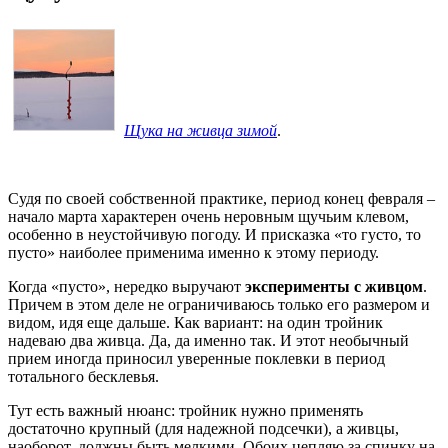
Щука на живца зимой
.
Судя по своей собственной практике, период конец февраля –
начало марта характерен очень неровным щучьим клевом,
особенно в неустойчивую погоду. И присказка «то густо, то
пусто» наиболее применима именно к этому периоду.
Когда «пусто», нередко выручают
эксперименты с живцом
.
Причем в этом деле не ограничиваюсь только его размером и
видом, идя еще дальше. Как вариант: на один тройник
надеваю два живца. Да, да именно так. И этот необычный
прием иногда приносил уверенные поклевки в период
тотального бесклевья.
Тут есть важный нюанс: тройник нужно применять
достаточно крупный (для надежной подсечки), а живцы,
наоборот, должны быть мелкими. Обоих цепляю за спинку на