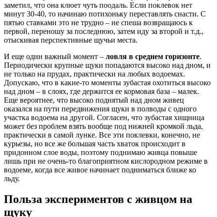
заметил, что она клюет чуть поодаль. Если поклевок нет
минут 30-40, то начинаю потихоньку переставлять снасти. С
пятью ставками это не трудно – не спеша возвращаюсь к
первой, переношу за последнюю, затем иду за второй и т.д.,
отыскивая перспективные щучьи места.
И еще один важный момент –
ловля в среднем горизонте
.
Периодически крупные щуки попадаются высоко над дном, и
не только на прудах, практически на любых водоемах.
Допускаю, что в какие-то моменты зубастая охотиться высоко
над дном – в слоях, где держится ее кормовая база – малек.
Еще вероятнее, что высоко поднятый над дном живец
оказался на пути передвижения щуки в полводы с одного
участка водоема на другой. Согласен, что зубастая хищница
может без проблем взять вообще под нижней кромкой льда,
практически в самой лунке. Все эти поклевки, конечно, не
курьезы, но все же большая часть хваток происходит в
придонном слое воды, поэтому поднимаю живца повыше
лишь при не очень-то благоприятном кислородном режиме в
водоеме, когда все живое начинает подниматься ближе ко
льду.
Польза экспериментов с живцом на
щуку