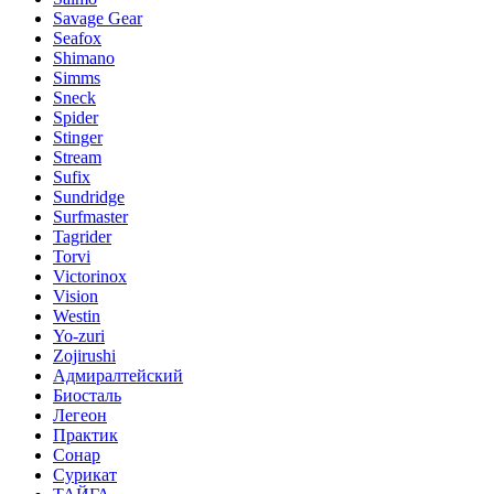
Savage Gear
Seafox
Shimano
Simms
Sneck
Spider
Stinger
Stream
Sufix
Sundridge
Surfmaster
Tagrider
Torvi
Victorinox
Vision
Westin
Yo-zuri
Zojirushi
Адмиралтейский
Биосталь
Легеон
Практик
Сонар
Сурикат