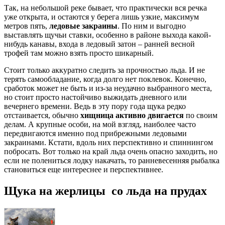
Так, на небольшой реке бывает, что практически вся речка
уже открыта, и остаются у берега лишь узкие, максимум
метров пять,
ледовые закраины
. По ним и выгодно
выставлять щучьи ставки, особенно в районе выхода какой-
нибудь канавы, входа в ледовый затон – ранней весной
трофей там можно взять просто шикарный.
Стоит только аккуратно следить за прочностью льда. И не
терять самообладание, когда долго нет поклевок. Конечно,
сработок может не быть и из-за неудачно выбранного места,
но стоит просто настойчиво выжидать дневного или
вечернего времени. Ведь в эту пору года щука редко
отстаивается, обычно
хищница активно двигается
по своим
делам. А крупные особи, на мой взгляд, наиболее часто
передвигаются именно под прибрежными ледовыми
закраинами. Кстати, вдоль них перспективно и спиннингом
побросать. Вот только на край льда очень опасно заходить, но
если не полениться лодку накачать, то ранневесенняя рыбалка
становиться еще интереснее и перспективнее.
Щука на жерлицы со льда на прудах