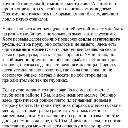
крупный или мелкий,
главное – место лова
. А с ним не так
просто определиться, особенно на незнакомом водоеме.
Поэтому не отвлекаюсь на мормышку или блесну, активно
ловлю пятью ставками.
Учитываю, что крупная щука ранней весной может уже быть
на разных глубинах, а не только на ямах, как в глухозимье.
Хотя первым делом обычно проверяю
свалы затопленного
русла
, если на пруду оно осталось и не замыто. Здесь есть
один
важный момент
: часть снастей выставляю на свале
левого края русла, часть – вдоль правого. Уж не знаю, по
какой именно причине, но обычно срабатывает лишь одна
сторона, и тогда сюда переставляю все жерлицы. Парочку
штук устанавливаю возле той, где была поклевка, но не
совсем уж близко, метрах в десяти по обе стороны на
приблизительно тех же глубинах.
Если русло молчит, то проверяю более мелкие места с
глубиной в районе 1.5 м, и даже немного мельче. Обычно
здесь практически ровное плато или плавный подъем в
сторону берега. На таких глубинах стараюсь отыскать такие
места, где старые травы граничат с чистым, немного
заиленным дном. Но ставлю не по границе «трава – чистое
дно», а немного дальше, в 5-10 м. И дело не в том, что после
поклевки щука может завести оснастку в траву, просто