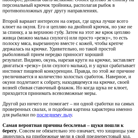
персональный крючок тройника, располагая рыбок в
противоположных друг другу направлениях.
Второй вариант интересен на озерах, где щука лучше всего
клюет на окуня. Его и цепляю на двойной крючок, но уже не
за спинку, а за верхнюю губу. Затем на этот же крюк цепляю
живца (можно малька снулого) или просто «резку», то есть
полоску мяса, вырезанную вместе с кожей, чтобы крепче
держалась на крючке. Удивительно, но такой простой
рыболовный прием нередко приносит хороший
результат. Видимо, окунь, нарезая круги на крючке, заставляет
двигаться «резку» (или снулого малька), и у щуки срабатывает
инстинкт пищевой конкуренции. Правда, по этой же причине
увеличивается и количество холостых сработок. Наверное, и
окуни подлетают к собрату, находящемуся на крючке, своей
возней сбивая ставочный флажок. Но когда щука не клюет,
приходится принимать всевозможные меры.
Другой раз ничего не помогает – ни одной сработки на самых
проверенных свалах, и подобная картина характерна именно
для рыбалки по
последнему льду
.
Самая вероятная причина бесклевья – щуки пошли к
берегу
. Совсем не обязательно это означает, что хищницы уже
двинулись на прибрежные мели в свой преднерестовый ход.