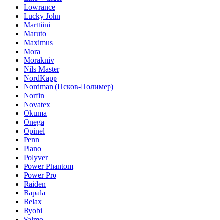
Lowrance
Lucky John
Marttiini
Maruto
Maximus
Mora
Morakniv
Nils Master
NordKapp
Nordman (Псков-Полимер)
Norfin
Novatex
Okuma
Onega
Opinel
Penn
Plano
Polyver
Power Phantom
Power Pro
Raiden
Rapala
Relax
Ryobi
Salmo