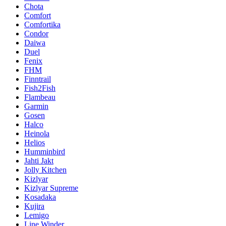
Chota
Comfort
Comfortika
Condor
Daiwa
Duel
Fenix
FHM
Finntrail
Fish2Fish
Flambeau
Garmin
Gosen
Halco
Heinola
Helios
Humminbird
Jahti Jakt
Jolly Kitchen
Kizlyar
Kizlyar Supreme
Kosadaka
Kujira
Lemigo
Line Winder