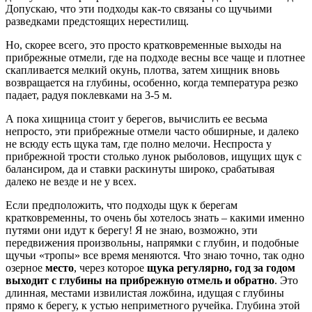
Допускаю, что эти подходы как-то связаны со щучьими
разведками предстоящих нерестилищ.
Но, скорее всего, это просто кратковременные выходы на
прибрежные отмели, где на подходе весны все чаще и плотнее
скапливается мелкий окунь, плотва, затем хищник вновь
возвращается на глубины, особенно, когда температура резко
падает, радуя поклевками на 3-5 м.
А пока хищница стоит у берегов, вычислить ее весьма
непросто, эти прибрежные отмели часто обширные, и далеко
не всюду есть щука там, где полно мелочи. Неспроста у
прибрежной трости столько лунок рыболовов, ищущих щук с
балансиром, да и ставки раскинуты широко, срабатывая
далеко не везде и не у всех.
Если предположить, что подходы щук к берегам
кратковременны, то очень бы хотелось знать – какими именно
путями они идут к берегу! Я не знаю, возможно, эти
передвижения произвольны, напрямки с глубин, и подобные
щучьи «тропы» все время меняются. Что знаю точно, так одно
озерное
место
, через которое
щука регулярно, год за годом
выходит с глубины на прибрежную отмель и обратно
. Это
длинная, местами извилистая ложбина, идущая с глубины
прямо к берегу, к устью неприметного ручейка. Глубина этой