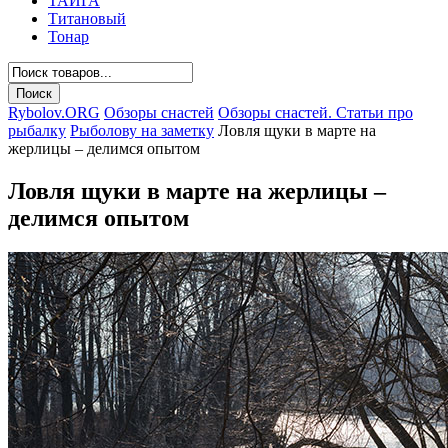
ТАЙГА
Титановый
Тонар
Rybolov.ORG
Обзоры снастей
Обзоры снастей. Статьи про
рыбалку
Рыболову на заметку
Ловля щуки в марте на
жерлицы – делимся опытом
Ловля щуки в марте на жерлицы –
делимся опытом