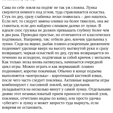
Сама по себе ловля на подтяг не так уж сложна. Лунка
сверлится немного под углом, туда стравливается оснастка.
Стук по дну, сразу слабинка лески появилась – дно нашлось.
Если нет, то следует замена оливки на более тяжелую, она же
ставиться, если дно найдено слишком далеко от лунки. В
идеале снос грузика не должен превышать глубину более чем
в два раза. Проводки простые, но отличаются от классических
подтяжных. Например, так: отбили дно, кончик удильника у
лунки. Сидя на ящике, рыбак плавно-ускоренным движением
поднимает удилище вверх на высоту вытянутой руки и сразу
возвращает, чиркая оснасткой по дну, грузик возвращается по
течению на исходную, подтягивая за собой крючок с мотылем.
Как только леска вновь натянулась, начинается очередной
цикл игры. Можно играть и как мормышкой: плавно
поднимают, коротко покачивая. Обычно в конце подъема
выполняется «контролька» - коротенький кистевой взмах,
после чего часто следует поклевка. Активные варианты игры
комбинируют с пассивной ловлей, когда удильник
укладывается на несколько минут у самой лунки. Отдельными
днями этот незамысловатый прием приносит основной улов,
поклевки, отчетливо видны по кивку, или просто удочка
«убегает» в лунку и может запросто туда нырнуть, если
вовремя не остановить.