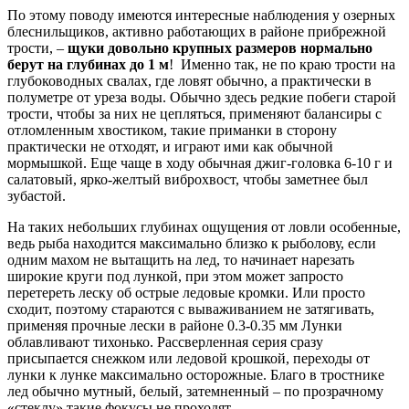
По этому поводу имеются интересные наблюдения у озерных
блеснильщиков, активно работающих в районе прибрежной
трости, –
щуки довольно крупных размеров нормально
берут на глубинах до 1 м
! Именно так, не по краю трости на
глубоководных свалах, где ловят обычно, а практически в
полуметре от уреза воды. Обычно здесь редкие побеги старой
трости, чтобы за них не цепляться, применяют балансиры с
отломленным хвостиком, такие приманки в сторону
практически не отходят, и играют ими как обычной
мормышкой. Еще чаще в ходу обычная джиг-головка 6-10 г и
салатовый, ярко-желтый виброхвост, чтобы заметнее был
зубастой.
На таких небольших глубинах ощущения от ловли особенные,
ведь рыба находится максимально близко к рыболову, если
одним махом не вытащить на лед, то начинает нарезать
широкие круги под лункой, при этом может запросто
перетереть леску об острые ледовые кромки. Или просто
сходит, поэтому стараются с вываживанием не затягивать,
применяя прочные лески в районе 0.3-0.35 мм Лунки
облавливают тихонько. Рассверленная серия сразу
присыпается снежком или ледовой крошкой, переходы от
лунки к лунке максимально осторожные. Благо в тростнике
лед обычно мутный, белый, затемненный – по прозрачному
«стеклу» такие фокусы не проходят.