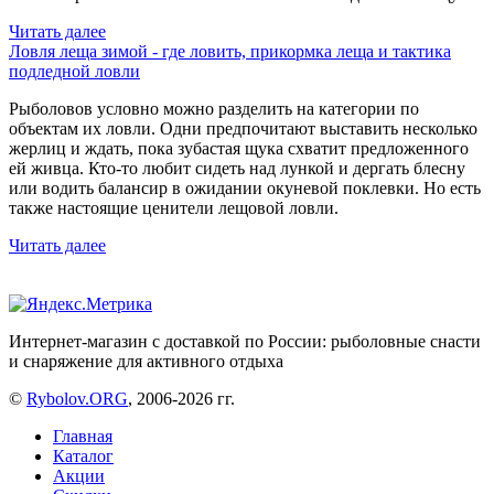
Читать далее
Ловля леща зимой - где ловить, прикормка леща и тактика
подледной ловли
Рыболовов условно можно разделить на категории по
объектам их ловли. Одни предпочитают выставить несколько
жерлиц и ждать, пока зубастая щука схватит предложенного
ей живца. Кто-то любит сидеть над лункой и дергать блесну
или водить балансир в ожидании окуневой поклевки. Но есть
также настоящие ценители лещовой ловли.
Читать далее
Интернет-магазин с доставкой по России: рыболовные снасти
и снаряжение для активного отдыха
©
Rybolov.ORG
, 2006-2026 гг.
Главная
Каталог
Акции