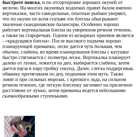
быстроте поиска
, и по отсортировке хороших окуней от
мелочи. На многих окуневых водоемах правят балом именно
вертикалки, часто самодельные, опытные рыбаки уверяют,
что по окуню по всем статьям эти блесны обыгрывают
хваленые скандинавские балансиры. Особенно хорошо
работает вертикальная блесна на умеренном речном течении,
а также на староречьях. Одним из козырных приемов является
- «крадущаяся блесна». После высокого подъема хорошо
планирующей приманки, леске дается чуть большая, чем
обычно, слабина, во время планирования блесны с катушки
быстро стягивается с полметра лески. Вертикалка планирует
далеко от лунки, ложится на дно, выбирается слабина, затем
дается пауза в пару-тройку секунд. Далее, слегка поддергивая,
обманку протягиваем по дну, поднимая этим муть. Также
ловят и при сильных морозах, с крепкого льда, на сильном
речном течении, где легкую блесенку загоняют на приличное
расстояние от лунки, затем приманка ведется небольшими
скачкообразными ступеньками.