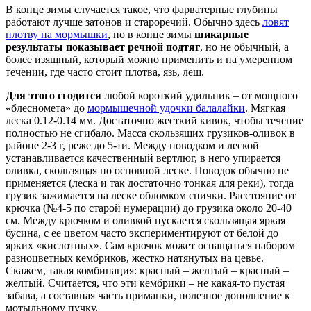
В конце зимы случается такое, что фарватерные глубины
работают лучше затонов и староречий. Обычно здесь
ловят
плотву на мормышки
, но в конце зимы
шикарные
результаты показывает речной подтяг
, но не обычный, а
более изящный, который можно применить и на умеренном
течении, где часто стоит плотва, язь, лещ.
Для этого сгодится
любой короткий удильник – от мощного
«блесномета» до
мормышечной удочки балалайки
. Мягкая
леска 0.12-0.14 мм. Достаточно жесткий кивок, чтобы течение
полностью не сгибало. Масса скользящих грузиков-оливок в
районе 2-3 г, реже до 5-ти. Между поводком и леской
устанавливается качественный вертлюг, в него упирается
оливка, скользящая по основной леске. Поводок обычно не
применяется (леска и так достаточно тонкая для реки), тогда
грузик зажимается на леске обломком спички. Расстояние от
крючка (№4-5 по старой нумерации) до грузика около 20-40
см. Между крючком и оливкой пускается скользящая яркая
бусина, с ее цветом часто экспериментируют от белой до
ярких «кислотных». Сам крючок может оснащаться набором
разноцветных кембриков, жестко натянутых на цевье.
Скажем, такая комбинация: красный – желтый – красный –
желтый. Считается, что эти кембрики – не какая-то пустая
забава, а составная часть приманки, полезное дополнение к
мотыльному пучку.