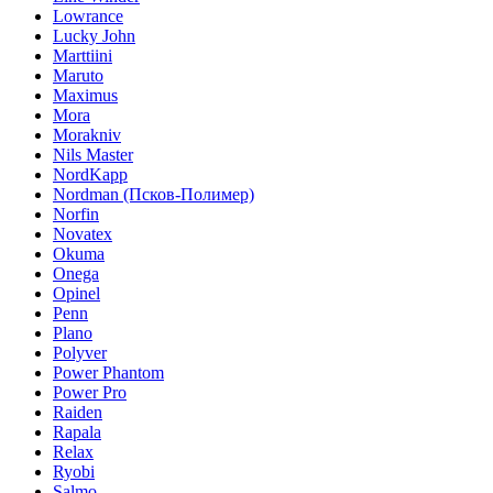
Lowrance
Lucky John
Marttiini
Maruto
Maximus
Mora
Morakniv
Nils Master
NordKapp
Nordman (Псков-Полимер)
Norfin
Novatex
Okuma
Onega
Opinel
Penn
Plano
Polyver
Power Phantom
Power Pro
Raiden
Rapala
Relax
Ryobi
Salmo