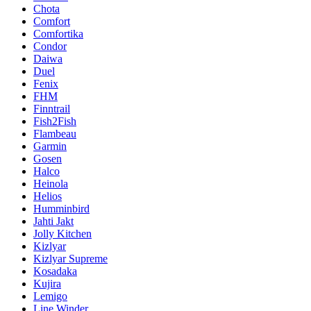
Chota
Comfort
Comfortika
Condor
Daiwa
Duel
Fenix
FHM
Finntrail
Fish2Fish
Flambeau
Garmin
Gosen
Halco
Heinola
Helios
Humminbird
Jahti Jakt
Jolly Kitchen
Kizlyar
Kizlyar Supreme
Kosadaka
Kujira
Lemigo
Line Winder