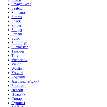
Savage Gear
Seafox
Shimano
Simms
Sneck
Spider
Stinger
Stream
Sufix
Sundridge
Surfmaster
Tagrider
Torvi
Victorinox
Vision
Westin
Yo-zuri
Zojirushi
Адмиралтейский
Биосталь
Легеон
Практик
Сонар
Сурикат