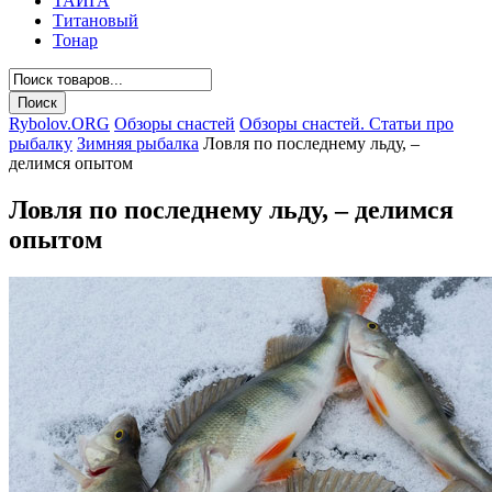
ТАЙГА
Титановый
Тонар
Rybolov.ORG
Обзоры снастей
Обзоры снастей. Статьи про
рыбалку
Зимняя рыбалка
Ловля по последнему льду, –
делимся опытом
Ловля по последнему льду, – делимся
опытом