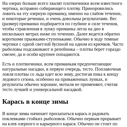
На озерах больше всего хвалят плотвичники всем известного
чертика, исправно собирающего плотву. Приноровились
ловить на эту озерную приманку, именно на слабом течении,
и некоторые речники, и очень довольны результатами. Вес
(размер) приманки подбирается по глубине и силе течения,
чтобы стравленная в лунку приманка легла на дно в
нескольких метрах ниже по течению. Далее ведется обратно
короткими прыжками-ступеньками. Обычно в ходу темные
чертики с одной светлой бусиной на одном из крючков. Часто
рыболовы подсаживают и репейника – плотва берет гораздо
смелее, да и особи крупнее попадаются.
Есть и плотвичники, всем приманкам предпочитающие
натуральные насадки, в первую очередь, тесто. Поплавочная
ловля плотвы со льда идет всю зиму, достигая пика к концу
ледового сезона, особенно на приваженных лунках, и
результаты обычно хорошие, мотыля не применяют, считая
тесто лучшей и универсальной насадкой.
Карась в конце зимы
В конце зимы начинает просыпаться карась и радовать
поклевками стойких рыболовов. Обычно первым прорывает
на клев озерного и карьерного карася. Обычно он стоит по