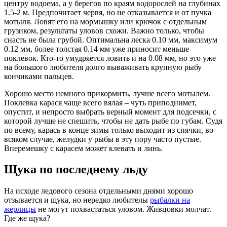
центру водоема, а у берегов по краям водорослей на глубинах
1.5-2 м. Предпочитает червя, но не отказывается и от пучка
мотыля. Ловят его на мормышку или крючок с отдельным
грузиком, результаты уловов схожи. Важно только, чтобы
снасть не была грубой. Оптимальна леска 0.10 мм, максимум
0.12 мм, более толстая 0.14 мм уже приносит меньше
поклевок. Кто-то умудряется ловить и на 0.08 мм, но это уже
на большого любителя долго вываживать крупную рыбу
кончиками пальцев.
Хорошо место немного прикормить, лучше всего мотылем.
Поклевка карася чаще всего вялая – чуть приподнимет,
опустит, и непросто выбрать верный момент для подсечки, с
которой лучше не спешить, чтобы не дать рыбе по губам. Судя
по всему, карась в конце зимы только выходит из спячки, во
всяком случае, желудки у рыбы в эту пору часто пустые.
Вперемешку с карасем может клевать и линь.
Щука по последнему льду
На исходе ледового сезона отдельными днями хорошо
отзывается и щука, но нередко любителы
рыбалки на
жерлицы
не могут похвастаться уловом. Живцовки молчат.
Где же щука?