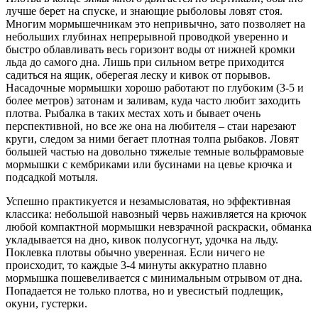
лучше берет на спуске, и знающие рыболовы ловят стоя.
Многим мормышечникам это непривычно, зато позволяет на
небольших глубинах непрерывной проводкой уверенно и
быстро облавливать весь горизонт воды от нижней кромки
льда до самого дна. Лишь при сильном ветре приходится
садиться на ящик, оберегая леску и кивок от порывов.
Насадочные мормышки хорошо работают по глубоким (3-5 и
более метров) затонам и заливам, куда часто любит заходить
плотва. Рыбалка в таких местах хоть и бывает очень
перспективной, но все же она на любителя – стаи нарезают
круги, следом за ними бегает плотная толпа рыбаков. Ловят
большей частью на довольно тяжелые темные вольфрамовые
мормышки с кембриками или бусинами на цевье крючка и
подсадкой мотыля.
Успешно практикуется и незамысловатая, но эффективная
классика: небольшой навозный червь наживляется на крючок
любой компактной мормышки невзрачной раскраски, обманка
укладывается на дно, кивок полусогнут, удочка на льду.
Поклевка плотвы обычно уверенная. Если ничего не
происходит, то каждые 3-4 минуты аккуратно плавно
мормышка пошевеливается с минимальным отрывом от дна.
Попадается не только плотва, но и увесистый подлещик,
окуни, густерки.