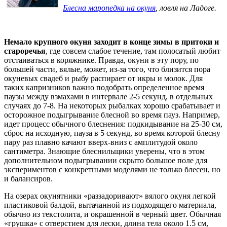
Блесна маропедка на окуня
, ловля на Ладоге.
Немало крупного окуня заходит в конце зимы в притоки и
староречья
, где совсем слабое течение, там полосатый любит
отстаиваться в коряжнике. Правда, окуни в эту пору, по
большей части, вялые, может, из-за того, что близится пора
окуневых свадеб и рыбу распирает от икры и молок. Для
таких капризников важно подобрать определенное время
паузы между взмахами в интервале 2-5 секунд, в отдельных
случаях до 7-8. На некоторых рыбалках хорошо срабатывает и
осторожное подыгрывание блесной во время пауз. Например,
идет процесс обычного блеснения: подкидывание на 25-30 см,
сброс на исходную, пауза в 5 секунд, во время которой блесну
пару раз плавно качают вверх-вниз с амплитудой около
сантиметра. Знающие блеснильщики уверены, что в этом
дополнительном подыгрывании скрыто большое поле для
экспериментов с конкретными моделями не только блесен, но
и балансиров.
На озерах окунятники «раззадоривают» вялого окуня легкой
пластиковой балдой, вытачанной из подходящего материала,
обычно из текстолита, и окрашенной в черный цвет. Обычная
«грушка» с отверстием для лески, длина тела около 1.5 см,