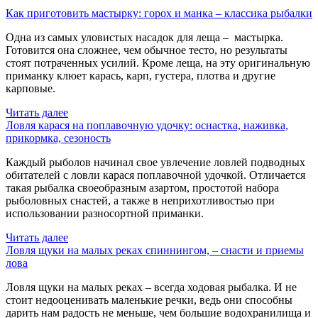
Как приготовить мастырку: горох и манка – классика рыбалки
Одна из самых уловистых насадок для леща – мастырка.
Готовится она сложнее, чем обычное тесто, но результаты
стоят потраченных усилий. Кроме леща, на эту оригинальную
приманку клюет карась, карп, густера, плотва и другие
карповые.
Читать далее
Ловля карася на поплавочную удочку: оснастка, наживка,
прикормка, сезоность
Каждый рыболов начинал свое увлечение ловлей подводных
обитателей с ловли карася поплавочной удочкой. Отличается
такая рыбалка своеобразным азартом, простотой набора
рыболовных снастей, а также в неприхотливостью при
использовании разносортной приманки.
Читать далее
Ловля щуки на малых реках спиннингом, – снасти и приемы
лова
Ловля щуки на малых реках – всегда ходовая рыбалка. И не
стоит недооценивать маленькие речки, ведь они способны
дарить нам радость не меньше, чем большие водохранилища и