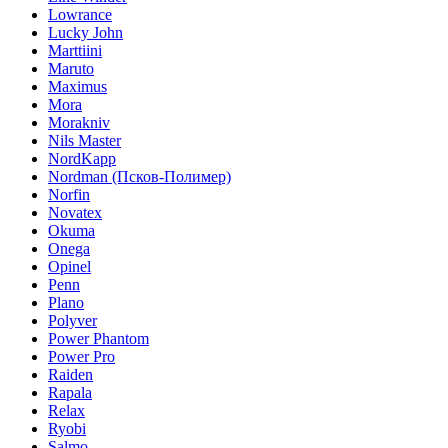
Lowrance
Lucky John
Marttiini
Maruto
Maximus
Mora
Morakniv
Nils Master
NordKapp
Nordman (Псков-Полимер)
Norfin
Novatex
Okuma
Onega
Opinel
Penn
Plano
Polyver
Power Phantom
Power Pro
Raiden
Rapala
Relax
Ryobi
Salmo