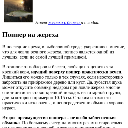
Ловля
жереха с берега
и с лодки.
Поппер на жереха
В последние время, в рыболовной среде, укоренилось мнение,
что для ловли речного жереха, поппер является одной из
лучших, если не самой лучшей приманкой.
В отличие от воблеров и блесен, любящих зацепиться за
крепкий корч,
идущий поверху поппер практически вечен
.
Лишиться его можно только в тех случаях, если неосторожно
забросить на прибрежное дерево или куст. Да, зубастая щука
может откусить обманку, недаром при ловле жереха многие
спиннингисты ставят крепкий поводок из гитарной струны,
длина которого примерно 10-15 см. С таким и захлесты
практически исключены, и непосредственно обманка хорошо
играет.
Второе
преимущество поппера – не особо заблесненная
обманка
. По большему счету, на многих реках и староречьях
на нее ловят щук и окуней, а жереха пытаются поймать с