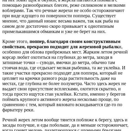
помощью разнообразных блесен, реже силиконом и мелкими
воблерами. Так что речные жерехи не особо осторожничают
при виде идущего по поверхности поппера. Существует
мнение, что данный нюанс весьма важен, так как рыба на
самом деле достаточно скоро привыкает к однотипным
примелькавшимся обманкам и уже не берет на них.
Кроме этого,
поппер, благодаря своим конструктивным
свойствам, прекрасно подходит для жереховой рыбалк
и,
особенно для облова прибрежных мест. Жарким летом речной
корсар любит охотиться на глубинах до метра, заходя в
затишные точки – суводи, ямочки до метра, обычно там
стоячая вода, где отдыхает мелкая рыбешка, та же уклейка. И
такие участки прекрасно подходят для поппера, который не
цепляет на крючки разного рода растительность даже на
местах, где глубина не более полуметра. Часто здесь жерех не
выдает свои присутствие всплесками, охотится скрытно, и
тогда просто ищутся стаи уклейки. Кстати, именно у берегов
поймать крупного активного жереха несколько проще, по
сравнению с тем, который вяловато вскидывается где-то по
фарватеру реки.
Речной жерех летом вообще тянется поближе к берегу, здесь и
засады получше, и еды побольше, да и меньше осторожничает,
когда гоняет мелочь, разлетающуюся с шумными брызгами