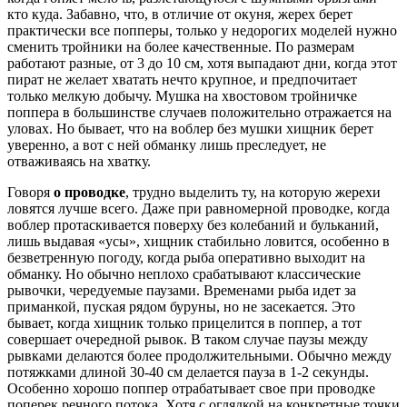
кто куда. Забавно, что, в отличие от окуня, жерех берет
практически все попперы, только у недорогих моделей нужно
сменить тройники на более качественные. По размерам
работают разные, от 3 до 10 см, хотя выпадают дни, когда этот
пират не желает хватать нечто крупное, и предпочитает
только мелкую добычу. Мушка на хвостовом тройничке
поппера в большинстве случаев положительно отражается на
уловах. Но бывает, что на воблер без мушки хищник берет
уверенно, а вот с ней обманку лишь преследует, не
отваживаясь на хватку.
Говоря
о проводке
, трудно выделить ту, на которую жерехи
ловятся лучше всего. Даже при равномерной проводке, когда
воблер протаскивается поверху без колебаний и бульканий,
лишь выдавая «усы», хищник стабильно ловится, особенно в
безветренную погоду, когда рыба оперативно выходит на
обманку. Но обычно неплохо срабатывают классические
рывочки, чередуемые паузами. Временами рыба идет за
приманкой, пуская рядом буруны, но не засекается. Это
бывает, когда хищник только прицелится в поппер, а тот
совершает очередной рывок. В таком случае паузы между
рывками делаются более продолжительными. Обычно между
потяжками длиной 30-40 см делается пауза в 1-2 секунды.
Особенно хорошо поппер отрабатывает свое при проводке
поперек речного потока. Хотя с оглядкой на конкретные точки