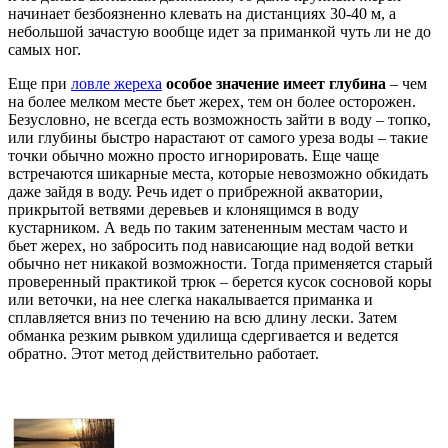
начинает безбоязненно клевать на дистанциях 30-40 м, а
небольшой зачастую вообще идет за приманкой чуть ли не до
самых ног.
Еще при
ловле жереха
особое значение имеет глубина
– чем
на более мелком месте бьет жерех, тем он более осторожен.
Безусловно, не всегда есть возможность зайти в воду – топко,
или глубины быстро нарастают от самого уреза воды – такие
точки обычно можно просто игнорировать. Еще чаще
встречаются шикарные места, которые невозможно обкидать
даже зайдя в воду. Речь идет о прибрежной акватории,
прикрытой ветвями деревьев и клонящимся в воду
кустарником. А ведь по таким затененным местам часто и
бьет жерех, но забросить под нависающие над водой ветки
обычно нет никакой возможности. Тогда применяется старый
проверенный практикой трюк – берется кусок сосновой коры
или веточки, на нее слегка накалывается приманка и
сплавляется вниз по течению на всю длину лески. Затем
обманка резким рывком удилища сдергивается и ведется
обратно. Этот метод действительно работает.