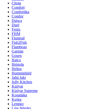
Chota
Comfort
Comfortika
Condor
Daiwa
Duel
Fenix
FHM
Finntrail
Fish2Fish
Flambeau
Garmin
Gosen
Halco
Heinola
Helios
Humminbird
Jahti Jakt
Jolly Kitchen
Kizlyar
Kizlyar Supreme
Kosadaka
Kujira
Lemigo
Line Winder