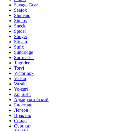
Savage Gear
Seafox
Shimano
Simms
Sneck
Spider
Stinger
Stream
Sufix
Sundridge
Surfmaster
Tagrider
Torvi
Victorinox
Vision
Westin
Yo-zuri
Zojirushi
Адмиралтейский
Биосталь
Легеон
Практик
Сонар
Сурикат