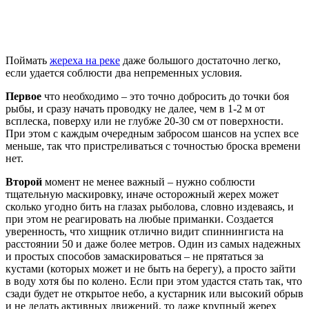
Поймать
жереха на реке
даже большого достаточно легко,
если удается соблюсти два непременных условия.
Первое
что необходимо – это точно добросить до точки боя
рыбы, и сразу начать проводку не далее, чем в 1-2 м от
всплеска, поверху или не глубже 20-30 см от поверхности.
При этом с каждым очередным забросом шансов на успех все
меньше, так что пристреливаться с точностью броска времени
нет.
Второй
момент не менее важный – нужно соблюсти
тщательную маскировку, иначе осторожный жерех может
сколько угодно бить на глазах рыболова, словно издеваясь, и
при этом не реагировать на любые приманки. Создается
уверенность, что хищник отлично видит спиннингиста на
расстоянии 50 и даже более метров. Один из самых надежных
и простых способов замаскироваться – не прятаться за
кустами (которых может и не быть на берегу), а просто зайти
в воду хотя бы по колено. Если при этом удастся стать так, что
сзади будет не открытое небо, а кустарник или высокий обрыв
и не делать активных движений, то даже крупный жерех