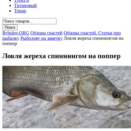
ТАЙГА
Титановый
Тонар
Rybolov.ORG
Обзоры снастей
Обзоры снастей. Статьи про
рыбалку
Рыболову на заметку
Ловля жереха спиннингом на
поппер
Ловля жереха спиннингом на поппер