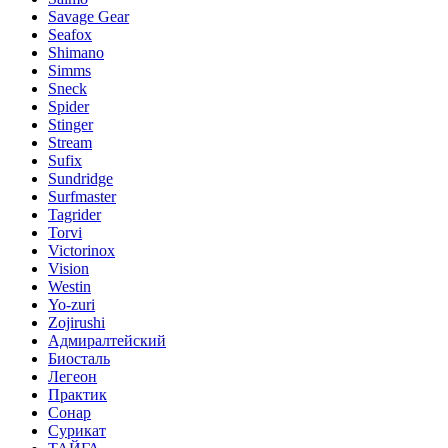
Savage Gear
Seafox
Shimano
Simms
Sneck
Spider
Stinger
Stream
Sufix
Sundridge
Surfmaster
Tagrider
Torvi
Victorinox
Vision
Westin
Yo-zuri
Zojirushi
Адмиралтейский
Биосталь
Легеон
Практик
Сонар
Сурикат