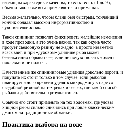
имеющим характерные качества, то есть тест от 1 до 9 г,
обычно такого же веса применяются и приманки.
Весьма желательно, чтобы бланк был быстрым, тончайший
кончик обладал высокой информативностью и
чувствительностью.
Такой спиннинг позволит фиксировать малейшие изменения
в ходе проводки, а это очень важно, так как окунь часто
пробует съедобную резину не жадно, а просто незаметно
всасывает, и при «дубовом» удилище рыба может
безнаказанно обрывать ее, если не почувствовать момент
поклевки и не подсечь.
Качественные же спиннинговые удилища довольно дороги, и
покупать их стоит только в том случае, если рыболов
планирует много времени уделять микроджигу в паре со
съедобной резиной на тех реках и озерах, где такой способ
рыбалки действительно результативен.
Обычно его стоит применять на тех водоемах, где уловы
хищной рыбы сильно снизились при ловле классическим
джигом на традиционные обманки.
Практика выбора на воде