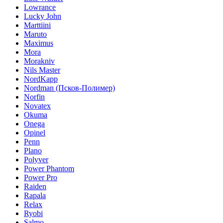
Lowrance
Lucky John
Marttiini
Maruto
Maximus
Mora
Morakniv
Nils Master
NordKapp
Nordman (Псков-Полимер)
Norfin
Novatex
Okuma
Onega
Opinel
Penn
Plano
Polyver
Power Phantom
Power Pro
Raiden
Rapala
Relax
Ryobi
Salmo