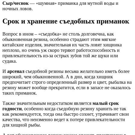
Сыр/чеснок
— «шумная» приманка для мутной воды и
ночных ловов.
Срок и хранение съедобных приманок
Вопрос в ином – «съедобка» не столь долговечна, как
обыкновенная резина, особенно страдают этим мягкие
китайские изделия, значительная их часть ловят хищника
неплохо, но очень уж скоро теряют работоспособность и
привлекательность из-за острых зубов той же щуки или
судака.
И
арсенал
съедобной резины весьма желательно иметь более
широкий, чем обыкновенной. А в дни, когда хищник
предпочитает строго определенный размер и цвет, рыбалка на
резину может вообще прекратится, если в запасе не оказалось
таких приманок.
Также значительным недостатком является
малый срок
годности
, особенно когда съедобную резину хранить не так
как рекомендуется, тогда она быстро сохнет, утрачивает свои
качества, что неизменно ведет к потере привлекательности
для хищной рыбы.