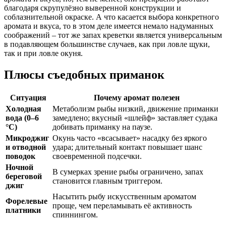
благодаря скрупулёзно выверенной конструкции и
соблазнительной окраске. А что касается выбора конкретного
аромата и вкуса, то в этом деле имеется немало надуманных
соображений – тот же запах креветки является универсальным
в подавляющем большинстве случаев, как при ловле щуки,
так и при ловле окуня.
Плюсы съедобных приманок
Ситуация
Почему аромат полезен
Холодная
Метаболизм рыбы низкий, движение приманки
вода (0–6
замедлено; вкусный «шлейф» заставляет судака
°C)
добивать приманку на паузе.
Микроджиг
Окунь часто «всасывает» насадку без яркого
и отводной
удара; длительный контакт повышает шанс
поводок
своевременной подсечки.
Ночной
В сумерках зрение рыбы ограничено, запах
береговой
становится главным триггером.
джиг
Насытить рыбу искусственным ароматом
Форелевые
проще, чем переламывать её активность
платники
спиннингом.