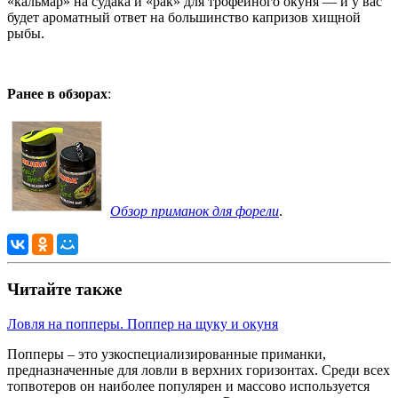
«кальмар» на судака и «рак» для трофейного окуня — и у вас
будет ароматный ответ на большинство капризов хищной
рыбы.
Ранее в обзорах
:
Обзор приманок для форели
.
Читайте также
Ловля на попперы. Поппер на щуку и окуня
Попперы – это узкоспециализированные приманки,
предназначенные для ловли в верхних горизонтах. Среди всех
топвотеров он наиболее популярен и массово используется