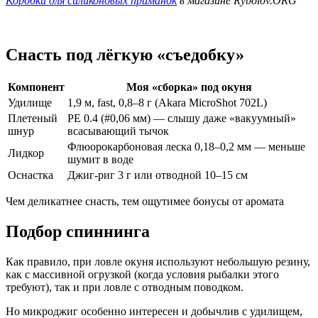
Коробки для силиконовых приманок
в магазине Rybolov.ORG
Снасть под лёгкую «съедобку»
Компонент
Моя «сборка» под окуня
Удилище
1,9 м, fast, 0,8–8 г (Akara MicroShot 702L)
Плетеный
PE 0.4 (#0,06 мм) — слышу даже «вакуумный»
шнур
всасыва­ющий тычок
Флюорокарбоновая леска 0,18–0,2 мм — меньше
Лидкор
шумит в воде
Оснастка
Джиг-риг 3 г или отводной 10–15 см
Чем деликатнее снасть, тем ощутимее бонусы от аромата
Подбор спиннинга
Как правило, при ловле окуня используют небольшую резину,
как с массивной огрузкой (когда условия рыбалки этого
требуют), так и при ловле с отводным поводком.
Но микроджиг особенно интересен и добычлив с удилищем,