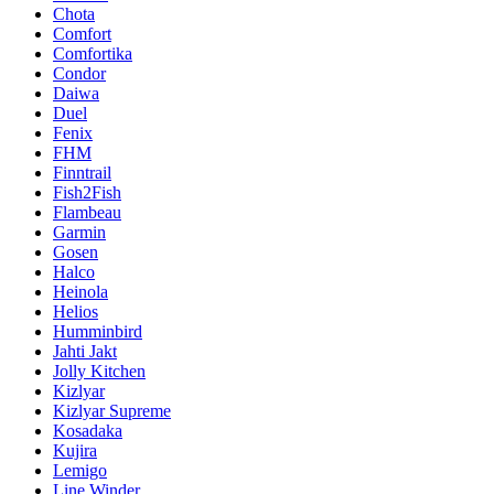
Chota
Comfort
Comfortika
Condor
Daiwa
Duel
Fenix
FHM
Finntrail
Fish2Fish
Flambeau
Garmin
Gosen
Halco
Heinola
Helios
Humminbird
Jahti Jakt
Jolly Kitchen
Kizlyar
Kizlyar Supreme
Kosadaka
Kujira
Lemigo
Line Winder