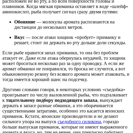
расположен не во рту, а по всей поверхности головы и
плавников. Когда мягкая приманка оставляет в воде «шлейф»
аминокислот, рыба получает сигнал сразу двумя путями:
Обоняние
— молекулы аромата распознаются на
дистанции до нескольких метров.
Вкус
— после атаки хищник «пробует» приманку и
решает, стоит ли держать во рту дольше доли секунды.
Если рыбе нравится запах приманки, то она без проблем
атакует ее. Даже если атака обернулась неудачей, то хищник
может броситься несколько раз за одну проводку. А если же
аромат обманки не понравился, то броска не случится, а вот
обыкновенную резину без всякого аромата может атаковать, и
тогда имеется хороший шанс на подсечку.
Другими словами говоря, в некоторых условиях «съедобка»
проигрывает по числу выловленной рыбы, что подталкивает
к
тщательному подбору подходящего запаха
, вынуждает
держать в запасе разные обманки, а это оборачивается
существенными затратами, особенно это касается японских
приманок. Кстати, японские производители и не делают
сильного упора на выпуск
съедобного силикона
, гораздо
больше выпуская приманок, которые не имеют выраженного
аромата и вкуса, но, тем не менее, они прекрасно работают