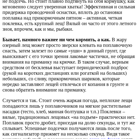
не подсечь. Но стоит плавно подтянуть на себя кормушку, как
мгновенно следует уверенная хватка! Эффективная и сильная
придержка проводочной оснастки, вплоть до остановки
поплавка над прикормочным пятном – активная, четкая
поклевка, есть крупный лещ! Вялый он часто от этого летного
зноя, впрочем, как и мы, рыбаки.
Бывает, намного важнее ни чем кормить, а как.
В жару
озерный лещ может просто зверски клевать на поплавочную
снасть, затем залезет по самые «уши» в донный грунт, где
выискивает с его точки зрения лакомые частички, не обращая
внимания на приманку на крючке. В таком случае, верным
средством от бесклевья выступает периодический подброс
(рукой на коротких дистанциях или рогаткой на больших)
небольших, со сливу, прикормочных шариков, которые
нередко заставляют лещей отвлечься от копания в грунте и
снова обратить внимание на приманку.
Случается и так. Стоит очень жаркая погода, неплохие лещи
попадаются лишь у поплавочников на мягкие растительные
насадки (тесто, хлеб, манная болтушка и т.п.) Поклевки –
вялые, традиционных лещовых «на подъем» практически нет.
Поплавок просто дробит, приседая на долю секунды, и тут же
сплывает. Успешные подсечки получаются лишь после того,
как сигнализатор прижмет на несколько секунд. Видя такое