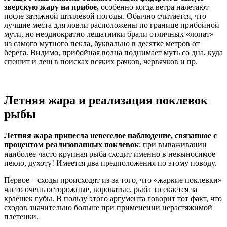
зверскую жару на прибое,
особенно когда ветра налетают
после затяжной штилевой погоды. Обычно считается, что
лучшие места для ловли расположены по границе прибойной
мути, но неоднократно лещатники брали отличных «лопат»
из самого мутного пекла, буквально в десятке метров от
берега. Видимо, прибойная волна поднимает муть со дна, куда
спешит и лещ в поисках всяких рачков, червячков и пр.
Летняя жара и реализация поклевок
рыбы
Летняя жара принесла невеселое наблюдение, связанное с
процентом реализованных поклевок
: при вываживании
наиболее часто крупная рыба сходит именно в невыносимое
пекло, духоту! Имеется два предположения по этому поводу.
Первое – сходы происходят из-за того, что «жаркие поклевки»
часто очень осторожные, вороватые, рыба засекается за
краешек губы. В пользу этого аргумента говорит тот факт, что
сходов значительно больше при применении нерастяжимой
плетенки.