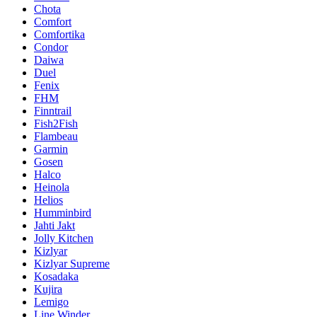
Chota
Comfort
Comfortika
Condor
Daiwa
Duel
Fenix
FHM
Finntrail
Fish2Fish
Flambeau
Garmin
Gosen
Halco
Heinola
Helios
Humminbird
Jahti Jakt
Jolly Kitchen
Kizlyar
Kizlyar Supreme
Kosadaka
Kujira
Lemigo
Line Winder