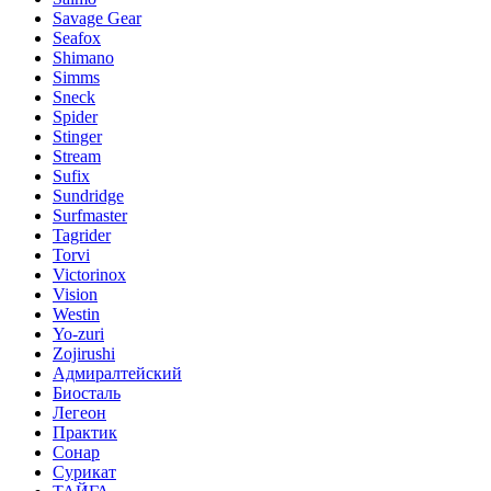
Savage Gear
Seafox
Shimano
Simms
Sneck
Spider
Stinger
Stream
Sufix
Sundridge
Surfmaster
Tagrider
Torvi
Victorinox
Vision
Westin
Yo-zuri
Zojirushi
Адмиралтейский
Биосталь
Легеон
Практик
Сонар
Сурикат