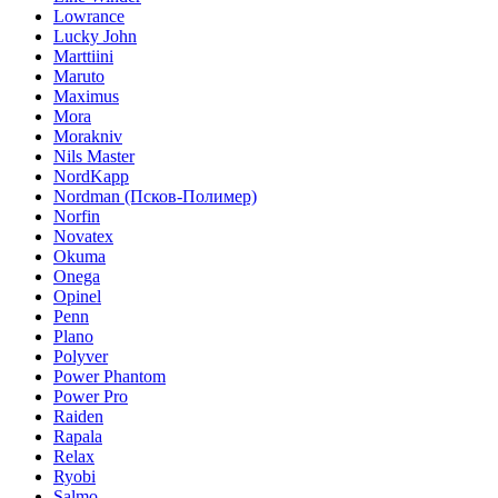
Lowrance
Lucky John
Marttiini
Maruto
Maximus
Mora
Morakniv
Nils Master
NordKapp
Nordman (Псков-Полимер)
Norfin
Novatex
Okuma
Onega
Opinel
Penn
Plano
Polyver
Power Phantom
Power Pro
Raiden
Rapala
Relax
Ryobi
Salmo