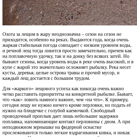
Охота за лещом в жару неоднозначна – сезон на сезон не
приходится, особенно на реках. Выдаются года, когда очень
жаркая стабильная погода совпадает с низким уровнем воды,
и речной лещ тогда ловится просто замечательно, причем как
на поплавочную удочку, так и на донку без всяких затей. Но
бывают сезоны, когда уровень воды в реке очень высокий, и в
купе с жарой это значительно осложняет рыбалку. Река несет
кусты, деревья, целые острова травы и прочий мусор, и
каждый лещ достается с большим трудом.
Для «жаркого» лещового успеха как никогда очень важно
четко расставить приоритеты на конкретной рыбалке. Бывает,
что «как» ловить намного важнее, чем «на что». К примеру,
сегодня лещу не нужно ничего кроме перловки, но подать её
нужно на блюдечке с голубой каемочкой. Свободный
проводочный проплыв дает лишь небольшие задержки
поплавка, напоминающие контакт перловины с дном. А при
неподвижном зернышке на фидерной оснастке
прослеживаются только легкие вздрагивания кивка, и никак