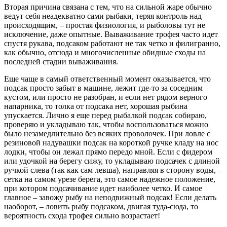
Вторая причина связана с тем, что на сильной жаре обычно
ведут себя неадекватно сами рыбаки, теряя контроль над
происходящим, – простая физиология, и рыболовы тут не
исключение, даже опытные. Вываживание трофея часто идет
спустя рукава, подсаком работают не так четко и филигранно,
как обычно, отсюда и многочисленные обидные сходы на
последней стадии вываживания.
Еще чаще в самый ответственный момент оказывается, что
подсак просто забыт в машине, лежит где-то за соседним
кустом, или просто не разобран, и если нет рядом верного
напарника, то толка от подсака нет, хорошая рыбина
упускается. Лично я еще перед рыбалкой подсак собираю,
проверяю и укладываю так, чтобы воспользоваться можно
было незамедлительно без всяких проволочек. При ловле с
резиновой надувашки подсак на короткой ручке кладу на нос
лодки, чтобы он лежал прямо передо мной. Если с фидером
или удочкой на берегу сижу, то укладываю подсачек с длиной
ручкой слева (так как сам левша), направляя в сторону воды, –
сетка на самом урезе берега, это самое надежное положение,
при котором подсачивание идет наиболее четко. И самое
главное – завожу рыбу на неподвижный подсак! Если делать
наоборот, – ловить рыбу подсаком, двигая туда-сюда, то
вероятность схода трофея сильно возрастает!