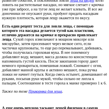
развитие событий, и поклонники ловли
леща на фидер
хотят
ловить на растительные насадки, но мягкое слетает с крючка
уже при забросе, а на тугое лещ не желает клевать. И все же
доночники не опускают руки, пробуют придать насадкам
нужную плотность, которая лещу окажется по вкусу.
Есть один рецепт теста для ловли леща, с помощью
которого эта насадка делается тугой как пластилин,
отлично держится на крючке и прекрасно привлекает
леща
. Сухой горох измельчают в мощном миксере или
мясорубке, затем просеивают через мелкое сито, если
частички крупноваты, то еще раз перемалывают, добиваясь,
чтобы получилась гороховая мука. В нее понемногу
добавляют воду, мешают, масса должна по консистенции
напоминать густой кисель. После закипания гороху дают
немного провариться, помешивая ложкой. Снимают с огня,
добавляют манной крупы и активно мешают, пока ручка
ложки не начнет гнуться. Когда смесь остынет, домешивают её
руками, посыпав руки мукой, чтобы сильно не липла к
пальцам. Соотношение в тесте гороха к манке примерно 1 к 6.
Также по теме
Прикормка для леща
.
А еще очень неплохо таскают лещей фидером в самую