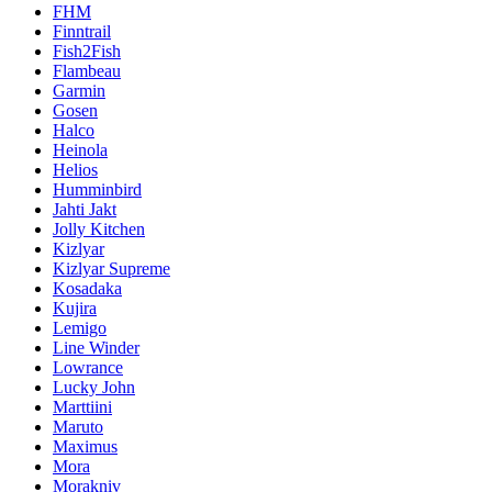
FHM
Finntrail
Fish2Fish
Flambeau
Garmin
Gosen
Halco
Heinola
Helios
Humminbird
Jahti Jakt
Jolly Kitchen
Kizlyar
Kizlyar Supreme
Kosadaka
Kujira
Lemigo
Line Winder
Lowrance
Lucky John
Marttiini
Maruto
Maximus
Mora
Morakniv