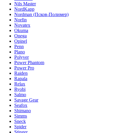
Nils Master
NordKapp
Nordman (Псков-Полимер)
Norfin
Novatex
Okuma
Onega
Opinel
Penn
Plano
Polyver
Power Phantom
Power Pro
Raiden
Rapala
Relax
Ryobi
Salmo
Savage Gear
Seafox
Shimano
Simms
Sneck
Spider
Stinger