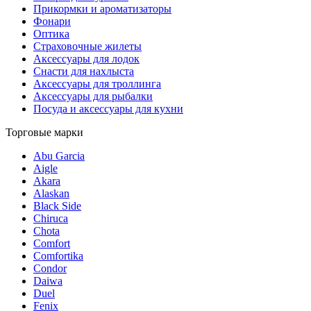
Прикормки и ароматизаторы
Фонари
Оптика
Страховочные жилеты
Аксессуары для лодок
Снасти для нахлыста
Аксессуары для троллинга
Аксессуары для рыбалки
Посуда и аксессуары для кухни
Торговые марки
Abu Garcia
Aigle
Akara
Alaskan
Black Side
Chiruca
Chota
Comfort
Comfortika
Condor
Daiwa
Duel
Fenix