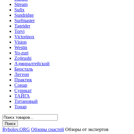
Stream
Sufix
Sundridge
Surfmaster
Tagrider
Torvi
Victorinox
Vision
Westin
Yo-zuri
Zojirushi
Адмиралтейский
Биосталь
Легеон
Практик
Сонар
Сурикат
ТАЙГА
Титановый
Тонар
Rybolov.ORG
Обзоры снастей
Обзоры от экспертов