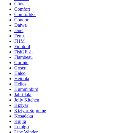
Chota
Comfort
Comfortika
Condor
Daiwa
Duel
Fenix
FHM
Finntrail
Fish2Fish
Flambeau
Garmin
Gosen
Halco
Heinola
Helios
Humminbird
Jahti Jakt
Jolly Kitchen
Kizlyar
Kizlyar Supreme
Kosadaka
Kujira
Lemigo
Line Winder