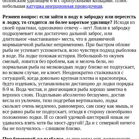
болонским удилищем 6 м с пропускными кольцами. Плюс
небольшая
катушка инерционная проводочная
.
Резонен вопрос: если зайти в воду в забродку или пересесть
в лодку, то сгодится ли более короткое удилище?
Исходя из
своей практики, однозначно отвечу – нет! Ловля в забродку
подразумевает или достаточно дальний заброс, или
длительное «выстаивание» места, что в динамичной
мормышечной рыбалке неприменимо. При быстром облове
рыба не успевает успокоиться, ясно чувствуя подход рыболова
в воде. На лодке похожая история. Небольшой-то окунек
смелый, ловится без проблем, как и мелочь бели, но
нормальная рыба на мелководьях лодку близко не подпускает,
во всяком случае, не клюет. Неоднократно сталкивался с
ситуацией, когда довольно крупная плотва и красноперка,
будто издеваясь, устанавливали дистанцию до лодки порядка
8-9 м. Вода чистая, и двигающаяся рыба хорошо заметна в
верхних слоях. Подплываю абсолютно бесшумно, достав
весла из уключин, тихо подгребая вертикально, лодка
скользит очень медленно, равномерно, сам сижу как мышь, и
все равно рыба не подпускает, отходя в сторону своеобразно
положению лодки. И со своей удочкой-шестеркой никак не
удавалось взять хотя бы хвост-другой! Да и с семеркой ничего
бы не получилось – слишком близко.
При береговой же рыбалке
, да еще когда есть возможность