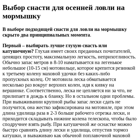
Выбор снасти для осенней ловли на
мормышку
В выборе подходящей снасти для ловли на мормышку
скрыто два принципиальных момента
.
Первый – выбирать лучше глухую снасть или
катушечную?
Глухая имеет своих преданных почитателей,
ценящих простоту, максимальную легкость, неприхотливость.
Обычно запас метров в 8-10 наматывается на легенькое
небольшое (10-15 см) мотовильце, которое крепится резинкой
к третьему колену маховой удочки без каких-либо
пропускных колец. От мотовила леска обматывается
несколько раз вокруг верхних колен, идя к кивку на
вершинке. Соответственно, леска не цепляется ни за что, не
прилипает в дождь к бланку. Но в остальном одни проблемы.
При вываживании крупной рыбы запас лески сдать не
получится, она жестко зафиксирована на мотовиле, при этом
длина удилища раза в 2-3 больше рабочего отрезка лески, и
приходится складывать нижние колена телескопа, чтобы было
сподручнее взять рыбу. При катушечной же оснастке можно
быстро сравнять длину лески и удилища, отпустив тормоз
катушки, и вываживаю как обычной поплавочной маховой