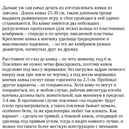
Дальше уж сам начал делать их изготавливать кивки из
лавсана. Длина кивка 25-30 см, таким длинным проще
выдавать размеренную игру, и сбои проводки в ней удачно
сглаживаются. На кивке имеются два небольших
разгрузочных пропускных (для лески) кольца из пластиковых
кембриков – спереди и по центру лавсановой пластины.
Крепление кивка к кончику удилища традиционное и
максимально надежное, – из тех же кембриков разных
диаметров, натянутых друг на дружку.
Расстояние от глаз до кивка – не чета зимнему, под 6 м.
Поклевки же нужно четко фиксировать, поэтому кивок
подгоняю под массу мормышки: без нагрузки задран немного
кверху (как при ловле не чертик), а под весом мормышки
кончик кивка согнут ниже горизонта на 2-3 см. Пробовал
другие варианты – не понравилось. Хотя кому-то могут и
понравиться, но, в любом случае, рабочая амплитуда изгиба
кончика должна быть значительной, как минимум в пределах
3-4 мм. В противном случае поклевки «на подъем» будут
плохо просматриваться, а таких поклевок бывает немало,
особенно бели, та же красноперка любит так клевать. Как
вариант – сделать не прямой, а боковой кивок, отходящий от
удилища под прямым углом, тогда и виден намного лучше, и
можно поставить более жесткую конструкцию с меньшим