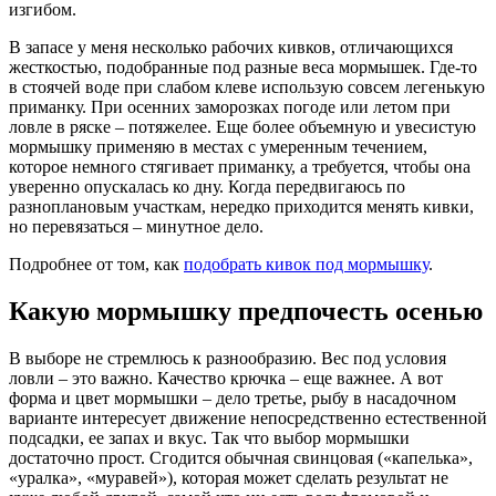
изгибом.
В запасе у меня несколько рабочих кивков, отличающихся
жесткостью, подобранные под разные веса мормышек. Где-то
в стоячей воде при слабом клеве использую совсем легенькую
приманку. При осенних заморозках погоде или летом при
ловле в ряске – потяжелее. Еще более объемную и увесистую
мормышку применяю в местах с умеренным течением,
которое немного стягивает приманку, а требуется, чтобы она
уверенно опускалась ко дну. Когда передвигаюсь по
разноплановым участкам, нередко приходится менять кивки,
но перевязаться – минутное дело.
Подробнее от том, как
подобрать кивок под мормышку
.
Какую мормышку предпочесть осенью
В выборе не стремлюсь к разнообразию. Вес под условия
ловли – это важно. Качество крючка – еще важнее. А вот
форма и цвет мормышки – дело третье, рыбу в насадочном
варианте интересует движение непосредственно естественной
подсадки, ее запах и вкус. Так что выбор мормышки
достаточно прост. Сгодится обычная свинцовая («капелька»,
«уралка», «муравей»), которая может сделать результат не