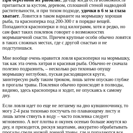
притаиться за кустом, деревом, сплошной стеной надводной
растительности, и при тихом подходе,
удочки в 6 м за глаза
хватает
. Ловится в таком варианте на мормышку хорошая
рыба, та красноперка под 200-300 г в порядке вещей.
Попадаются красноперки и под килограмм, хотя и редко, но
сам факт таких поклевок говорит о возможностях
мормышечной снасти. Причем крупные особи обычно ловятся
в таких сложных местах, где с другой снастью и не
подступишься.
Мне вообще очень нравится ловля красноперки на мормышку,
так как эта очень хитрая и красивая рыба. Обычно ее сначала
полезно подразнить, – несколько раз тихонько опущу
мормышку неглубоко, пуская расходящиеся круги,
заинтересую рыбу таким трюком, лишь затем опускаю глубже
в прогалы травы. Поклевки обычно происходят в полводы,
видимо, здесь красноперка и ходит, не опускаясь к самому
дну.
Если ловля идет по еще не легшему на дно кувшиночнику, то
могу 2-4 раза тихонько постучать по плавающему листу и
лишь затем стянуть в воду – часто поклевка следует
мгновенно. А вот плотва и окунек осенью больше жмутся ко
дну, и приходится, рискуя зацепами, аккуратно обрабатывать
прогалы среди низкой донной травы, где и попадаются все