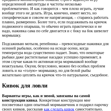
определенной амплитуды и частоты несколько
проблематично. И как говорится – чем плохо играть, лучше
вообще этого не делать. Игра, конечно, имеет место, но
специфическая и совсем не напрягающая, – стараюсь работать
плавно, размеренно. Более того, если подсаживать на крючок
подвижного опарыша, то обычно играть практически и не
надо, наживка сама по себе двигается и с боку на бок шевелит
мормышку.
Подсаживаю мотыля, репейника – превосходные наживки для
осенней рыбалки, особенно на исходе осени, когда
температура вода существенно падает. Знаю, что некоторые
рыбаки даже растительные насадки успешно применяет, в
этом случае какая-то активная игра мормышкой вообще
неактуальна. Окуня, безусловно, можно без особых проблем
ловить и на «голую» мормышку, но для белой рыбы
желательно цеплять на крючок что-то натуральное, съедобное.
Кивок для ловли
Варианты игры, как и зимой, завязаны на самой
конструкции кивка
. Конкретные конструкции мне
посоветовал один опытный мормышечник и подарил парочку
своих кивков, рассказав
как сделать кивок
самостоятельно.