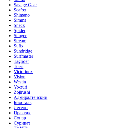
Savage Gear
Seafox
Shimano
Simms
Sneck
Spider
Stinger
Stream
Sufix
Sundridge
Surfmaster
Tagrider
Torvi
Victorinox
Vision
Westin
Yo-zuri
Zojirushi
Адмиралтейский
Биосталь
Легеон
Практик
Сонар
Сурикат