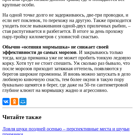
крупные особи.
На одной точке долго не задерживаюсь, две-три проводки, и
если нет поклевок, то перехожу на другую. Также приходится
уходить после вываживания одной-двух приличных рыбин, –
стая распугивается и разбегается. В итоге за день прохожу
пару-тройку километров с уловистой снастью.
Обычно «осенняя мормышка» не снижает своей
эффективности до самых морозов
. И закрываюсь только
тогда, когда приманка уже не может пробить тонкую ледовую
корку. Хотя тут не стоит спешить. Уж сколько раз бывало, что
после морозов приходит затяжная оттепель, появляются у
берегов широкие промоины. И вновь можно запускать в дело
любимую кивочную снасть, тем более окуни в такую пору
буквально щемятся в берег, где даже на 50-ти сантиметровой
глубине клюют на мормышку жадно и агрессивно.
Читайте также
Ловля щуки поздней осенью – перспективные места и щучьи
приманки