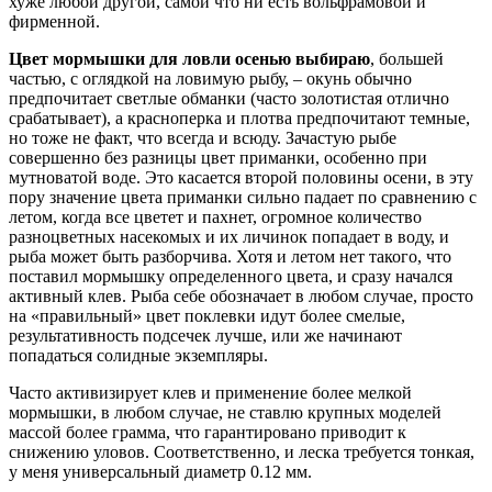
хуже любой другой, самой что ни есть вольфрамовой и
фирменной.
Цвет мормышки для ловли осенью выбираю
, большей
частью, с оглядкой на ловимую рыбу, – окунь обычно
предпочитает светлые обманки (часто золотистая отлично
срабатывает), а красноперка и плотва предпочитают темные,
но тоже не факт, что всегда и всюду. Зачастую рыбе
совершенно без разницы цвет приманки, особенно при
мутноватой воде. Это касается второй половины осени, в эту
пору значение цвета приманки сильно падает по сравнению с
летом, когда все цветет и пахнет, огромное количество
разноцветных насекомых и их личинок попадает в воду, и
рыба может быть разборчива. Хотя и летом нет такого, что
поставил мормышку определенного цвета, и сразу начался
активный клев. Рыба себе обозначает в любом случае, просто
на «правильный» цвет поклевки идут более смелые,
результативность подсечек лучше, или же начинают
попадаться солидные экземпляры.
Часто активизирует клев и применение более мелкой
мормышки, в любом случае, не ставлю крупных моделей
массой более грамма, что гарантировано приводит к
снижению уловов. Соответственно, и леска требуется тонкая,
у меня универсальный диаметр 0.12 мм.