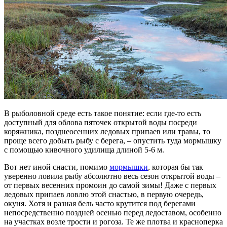
В рыболовной среде есть такое понятие: если где-то есть
доступный для облова пяточек открытой воды посреди
коряжника, позднеосенних ледовых припаев или травы, то
проще всего добыть рыбу с берега, – опустить туда мормышку
с помощью кивочного удилища длиной 5-6 м.
Вот нет иной снасти, помимо
мормышки
, которая бы так
уверенно ловила рыбу абсолютно весь сезон открытой воды –
от первых весенних промоин до самой зимы! Даже с первых
ледовых припаев ловлю этой снастью, в первую очередь,
окуня. Хотя и разная бель часто крутится под берегами
непосредственно поздней осенью перед ледоставом, особенно
на участках возле трости и рогоза. Те же плотва и красноперка