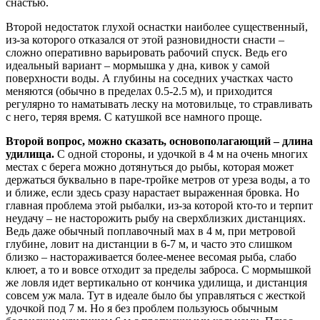
снастью.
Второй недостаток глухой оснастки наиболее существенный,
из-за которого отказался от этой разновидности снасти –
сложно оперативно варьировать рабочий спуск. Ведь его
идеальный вариант – мормышка у дна, кивок у самой
поверхности воды. А глубины на соседних участках часто
меняются (обычно в пределах 0.5-2.5 м), и приходится
регулярно то наматывать леску на мотовильце, то стравливать
с него, теряя время. С катушкой все намного проще.
Второй вопрос, можно сказать, основополагающий – длина
удилища.
С одной стороны, и удочкой в 4 м на очень многих
местах с берега можно дотянуться до рыбы, которая может
держаться буквально в паре-тройке метров от уреза воды, а то
и ближе, если здесь сразу нарастает выраженная бровка. Но
главная проблема этой рыбалки, из-за которой кто-то и терпит
неудачу – не насторожить рыбу на сверхблизких дистанциях.
Ведь даже обычный поплавочный мах в 4 м, при метровой
глубине, ловит на дистанции в 6-7 м, и часто это слишком
близко – настораживается более-менее весомая рыба, слабо
клюет, а то и вовсе отходит за пределы заброса. С мормышкой
же ловля идет вертикально от кончика удилища, и дистанция
совсем уж мала. Тут в идеале было бы управляться с жесткой
удочкой под 7 м. Но я без проблем пользуюсь обычным