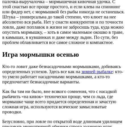
палочка-выручалочка – мормышечная кивочная удочка. С
этой снастью все проще простого, и если клева на спиннинг
или фидер нет, с мормышкой без рыбы никогда не останешься.
Штука – универсальна до такой степени, что клюет на нее
абсолютно вся рыба. Нет у снасти конкурентов и по точности
ловли, даже поплавок в жизни не забросишь туда, куда можно
опустить мормышку, – хоть в самое маленькое окошко в траве,
в камышах, в кувшинках и даже между льдин. По сути, без
проблем облавливается все самое сложное и компактное.
Игра мормышки осенью
Кто-то ловит даже безнасадочными мормышками, добиваясь
определенных успехов. Здесь все как на
зимней рыбалке
: кто-
то умело работает насадочными мормышками, а кто-то
предпочитает безнасадочные варианты.
Как бы там ни было, вне всякого сомнения, что с насадкой
рыбачить «на кивок» технически проще, чем со льда, где
мормышке чаще всего придается определенная и зачастую
сложная игра, используются всяческие замысловатые
проводки.
Безусловно, при ловле по открытой воде длинным удилищем
придавать миниатюрной обманке строго заданную игру