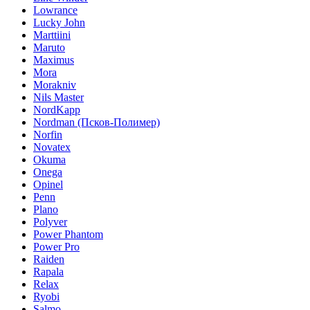
Lowrance
Lucky John
Marttiini
Maruto
Maximus
Mora
Morakniv
Nils Master
NordKapp
Nordman (Псков-Полимер)
Norfin
Novatex
Okuma
Onega
Opinel
Penn
Plano
Polyver
Power Phantom
Power Pro
Raiden
Rapala
Relax
Ryobi
Salmo