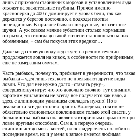
лишь с приходом стабильных морозов и установлением льда
отходят на значительные глубины. Причем именно
красноперка до 400 г доминирует в уловах бели, так как
держится у берегов постоянно, а подходы плотвы
периодичные. В прилове бывают некрупные, но зачетные
щучки. А уж совсем мелкие зубастики столько мормышек
отгрызли, что иногда до такой степени становишься на них
обозленным, – сам бы покусал этих вреднюг…
Даже когда стоячую воду лед скует, на речном течении
продолжается ловля на кивок, в особенности по прибрежным,
еще не замерзшим омутам.
Часть рыбаков, почему-то, пребывает в уверенности, что такая
рыбалка – удел лишь тех, кого не прельщают другие виды
ловли. Что для нее нужно долго «ставить руку»,
совершенствуя игру; что это довольно сложно, тут с зимним
коротким удильником не всегда все получается как надо, а
здесь с длиннющим удилищем совладать нужно! Но в
реальности все достаточно просто. Во-первых, совсем не
обязательно становиться поклонником только этой снасти, у
большинства рыбаков она является вторичным вариантом при
ловле другими способами. Сам я, в первую очередь,
спиннингист до мозга костей, плюс фидер очень полюбил в
последнее время, но и у меня в запасе имеется любимая