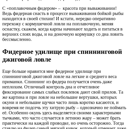
С «поплавочным фидером» – красота при вываживании!
Ведь фидерная снасть в процессе вываживания бойкой рыбы
находится в своей стихии! И кстати, нередко оперативно
перехожу с кормушечной ловли на поплавочную, меняя
оснастку, скажем, когда карпы начинают ходить и питаться в
верхних слоях воды, и на доночную кормушку со дна ловить
бессмысленно.
Фидерное удилище при спиннинговой
джиговой ловле
Еще больше нравится мне фидерное удилище при
спиннинговой джиговой ловле на легкие и среднего веса
приманки. Спиннинг из фидера получается очень даже
неплохим. Отличный контроль дна и отчетливое
фиксирование самых слабых поклевок дают свой прилов. Та
же картина и при ловле на небольшие вертушки, которых
окуни и небольшие щучки часто лишь коротко касаются, и
вовремя не подсечь эту хитрую рыбу – однозначно не поймать
её. Особенно окунь здесь выделяется своими характерными
тычками, что часто случается в летнюю жару – может брать
практически на каждой проводке, но очень осторожно. Тогда
ставлю на фидер самый мягкий кивок, который отмечает даже