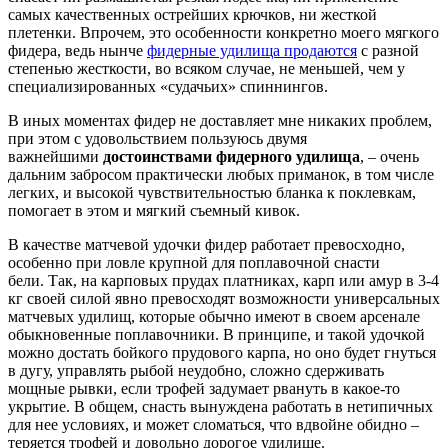
самых качественных острейших крючков, ни жесткой
плетенки. Впрочем, это особенности конкретно моего мягкого
фидера, ведь нынче
фидерные удилища продаются
с разной
степенью жесткости, во всяком случае, не меньшей, чем у
специализированных «судачьих» спиннингов.
В иных моментах фидер не доставляет мне никаких проблем,
при этом с удовольствием пользуюсь двумя
важнейшими
достоинствами фидерного удилища
, – очень
дальним забросом практически любых приманок, в том числе
легких, и высокой чувствительностью бланка к поклевкам,
помогает в этом и мягкий съемный кивок.
В качестве матчевой удочки фидер работает превосходно,
особенно при ловле крупной для поплавочной снасти
бели. Так, на карповых прудах платниках, карп или амур в 3-4
кг своей силой явно превосходят возможности универсальных
матчевых удилищ, которые обычно имеют в своем арсенале
обыкновенные поплавочники. В принципе, и такой удочкой
можно достать бойкого прудового карпа, но оно будет гнуться
в дугу, управлять рыбой неудобно, сложно сдерживать
мощные рывки, если трофей задумает рвануть в какое-то
укрытие. В общем, снасть вынуждена работать в нетипичных
для нее условиях, и может сломаться, что вдвойне обидно –
теряется трофей и довольно дорогое удилище.