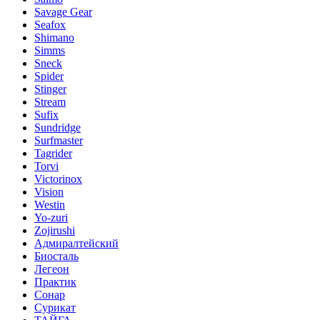
Savage Gear
Seafox
Shimano
Simms
Sneck
Spider
Stinger
Stream
Sufix
Sundridge
Surfmaster
Tagrider
Torvi
Victorinox
Vision
Westin
Yo-zuri
Zojirushi
Адмиралтейский
Биосталь
Легеон
Практик
Сонар
Сурикат