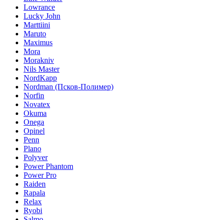
Lowrance
Lucky John
Marttiini
Maruto
Maximus
Mora
Morakniv
Nils Master
NordKapp
Nordman (Псков-Полимер)
Norfin
Novatex
Okuma
Onega
Opinel
Penn
Plano
Polyver
Power Phantom
Power Pro
Raiden
Rapala
Relax
Ryobi
Salmo