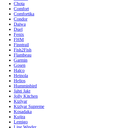
Chota
Comfort
Comfortika
Condor
Daiwa
Duel
Fenix
FHM
Finntrail
Fish2Fish
Flambeau
Garmin
Gosen
Halco
Heinola
Helios
Humminbird
Jahti Jakt
Jolly Kitchen
Kizlyar
Kizlyar Supreme
Kosadaka
Kujira
Lemigo
Line Winder