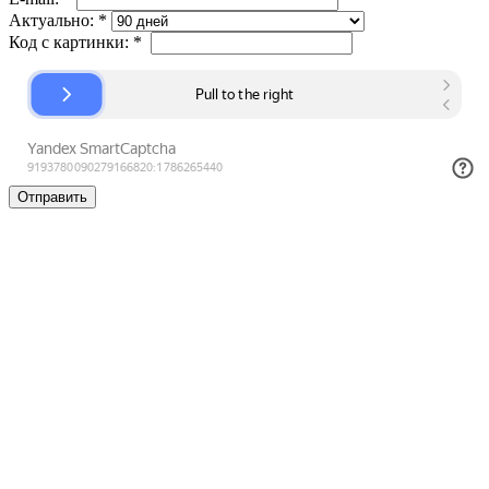
Актуально:
*
Код с картинки:
*