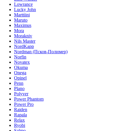
Lowrance
Lucky John
Marttiini
Maruto
Maximus
Mora
Morakniv
Nils Master
NordKapp
Nordman (Псков-Полимер)
Norfin
Novatex
Okuma
Onega
Opinel
Penn
Plano
Polyver
Power Phantom
Power Pro
Raiden
Rapala
Relax
Ryobi
Salmo