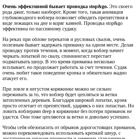
Очень эффективной бывает проводка stop&go.
Это своего
рода джиг, только наоборот. Кроме того, такая анимация
глубоководного воблера позволяет обходить препятствия в
виде лежащих на дне и коряг камней. Проводка stop&go
эффективна по пассивному судаку.
На реках при облове перекатов и русловых свалов, очень
полезным бывает задержать приманку на одном месте. Делая
проводку против течения, в момент, когда воблер начнет
чиркать лопаткой по свалу, спиннингист перестает
подматывать шнур. В это время приманка несколько
всплывает, но продолжает работать за счет течения. Судак
очень любит такое поведение крэнка и обязательно жадно
атакует его.
При ловле в негустом коряжнике можно не сильно
переживать за то, что воблер будет цепляться за ветки
затопленных деревьев. Благодаря широкой лопатке, крэнк
просто отлетает от препятствий, ударяясь о них лопастью. Но
ловить воблерами deep в коряжнике без потери приманок не
удастся. Они тоже цепляются за ветки и довольно успешно.
Чтобы себя обезопасить от обрывов дорогостоящих приманок,
можно порекомендовать использовать крепкий шнур, с
достаточным запасом прочности и заменить стандартные