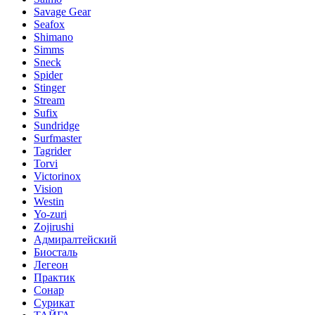
Savage Gear
Seafox
Shimano
Simms
Sneck
Spider
Stinger
Stream
Sufix
Sundridge
Surfmaster
Tagrider
Torvi
Victorinox
Vision
Westin
Yo-zuri
Zojirushi
Адмиралтейский
Биосталь
Легеон
Практик
Сонар
Сурикат