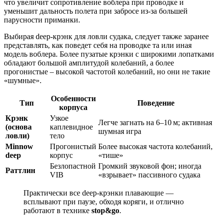
что увеличит сопротивление воблера при проводке и
уменьшит дальность полета при забросе из-за большей
парусности приманки.
Выбирая deep-крэнк для ловли судака, следует также заранее
представлять, как поведет себя на проводке та или иная
модель воблера. Более пузатые крэнки с широкими лопатками
обладают большой амплитудой колебаний, а более
прогонистые – высокой частотой колебаний, но они не такие
«шумные».
Особенности
Тип
Поведение
корпуса
Крэнк
Узкое
Легче загнать на 6–10 м; активная
(основа
каплевидное
шумная игра
ловли)
тело
Minnow
Прогонистый
Более высокая частота колебаний,
deep
корпус
«тише»
Безлопастной
Громкий звуковой фон; иногда
Раттлин
VIB
«взрывает» пассивного судака
Практически все deep‑крэнки плавающие —
всплывают при паузе, обходя коряги, и отлично
работают в технике
stop&go
.