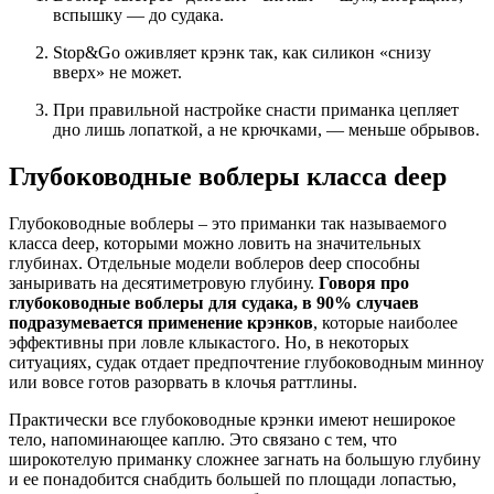
вспышку — до судака.
Stop&Go оживляет крэнк так, как силикон «снизу
вверх» не может.
При правильной настройке снасти приманка цепляет
дно лишь лопаткой, а не крючками, — меньше обрывов.
Глубоководные воблеры класса deep
Глубоководные воблеры – это приманки так называемого
класса deep, которыми можно ловить на значительных
глубинах. Отдельные модели воблеров deep способны
заныривать на десятиметровую глубину.
Говоря про
глубоководные воблеры для судака, в 90% случаев
подразумевается применение крэнков
, которые наиболее
эффективны при ловле клыкастого. Но, в некоторых
ситуациях, судак отдает предпочтение глубоководным минноу
или вовсе готов разорвать в клочья раттлины.
Практически все глубоководные крэнки имеют неширокое
тело, напоминающее каплю. Это связано с тем, что
широкотелую приманку сложнее загнать на большую глубину
и ее понадобится снабдить большей по площади лопастью,