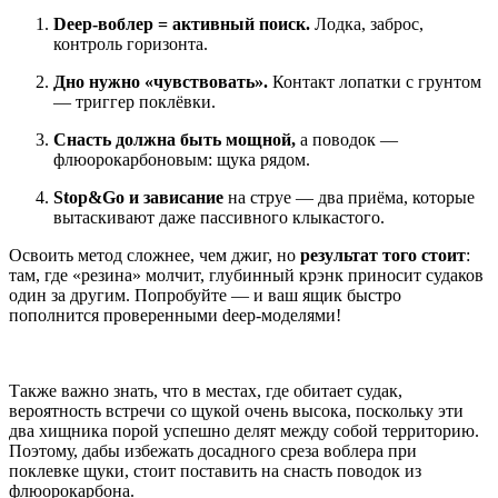
Deep‑воблер = активный поиск.
Лодка, заброс,
контроль горизонта.
Дно нужно «чувствовать».
Контакт лопатки с грунтом
— триггер поклёвки.
Снасть должна быть мощной,
а поводок —
флюорокарбоновым: щука рядом.
Stop&Go и зависание
на струе — два приёма, которые
вытаскивают даже пассивного клыкастого.
Освоить метод сложнее, чем джиг, но
результат того стоит
:
там, где «резина» молчит, глубинный крэнк приносит судаков
один за другим. Попробуйте — и ваш ящик быстро
пополнится проверенными deep‑моделями!
Также важно знать, что в местах, где обитает судак,
вероятность встречи со щукой очень высока, поскольку эти
два хищника порой успешно делят между собой территорию.
Поэтому, дабы избежать досадного среза воблера при
поклевке щуки, стоит поставить на снасть поводок из
флюорокарбона.