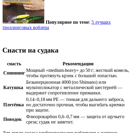
Популярное по теме
:
5 лучших
троллинговых воблера
Снасти на судака
снасть
Рекомендации
Мощный «medium‑heavy» до 50 г; жесткий комель,
Спиннинг
чтобы протянуть крэнк с большой лопастью.
Безынерционная 4000 (по Shimano) или
Катушка
мультипликатор с металлической шестернёй —
выдержит сопротивление приманки.
0,14–0,18 мм PE — тонкая для дальнего заброса,
Плетёнка
но достаточно прочная, чтобы выгибать крючки
при зацепе.
Флюорокарбон 0,6–0,7 мм — защита от щучьего
Поводок
среза; судак не заметит.
Для ловли судака глубоководными воблерами к вопросу