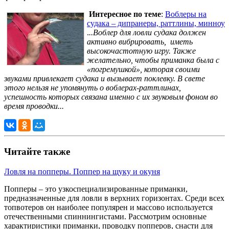
Интересное по теме
:
Воблеры на
судака – дипранеры, раттлины, минноу
.
..Воблер для ловли судака должен
активно вибрировать, иметь
высокочастотную игру. Также
желательно, чтобы приманка была с
«погремушкой», которая своими
звуками привлекает судака и вызывает поклевку. В свете
этого нельзя не упомянуть о воблерах-раттлинах,
успешность которых связана именно с их звуковым фоном во
время проводки...
Читайте также
Ловля на попперы. Поппер на щуку и окуня
Попперы – это узкоспециализированные приманки,
предназначенные для ловли в верхних горизонтах. Среди всех
топвотеров он наиболее популярен и массово используется
отечественными спиннингистами. Рассмотрим основные
характиристики приманки, проводку попперов, снасти для