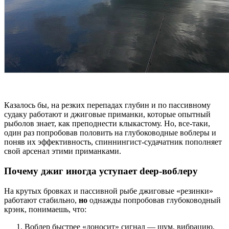
Казалось бы, на резких перепадах глубин и по пассивному
судаку работают и джиговые приманки, которые опытный
рыболов знает, как преподнести клыкастому. Но, все-таки,
один раз попробовав половить на глубоководные воблеры и
поняв их эффективность, спиннингист-судачатник пополняет
свой арсенал этими приманками.
Почему джиг иногда уступает deep‑воблеру
На крутых бровках и пассивной рыбе джиговые «резинки»
работают стабильно,
но
однажды попробовав глубоководный
крэнк, понимаешь, что:
Воблер быстрее «доносит» сигнал — шум, вибрацию,