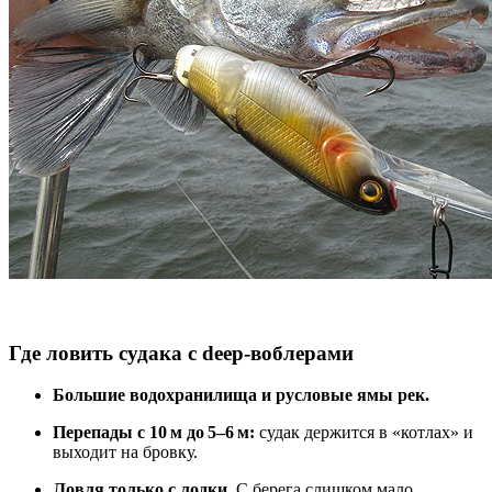
Где ловить судака с deep‑воблерами
Большие водохранилища и русловые ямы рек.
Перепады с 10 м до 5–6 м:
судак держится в «котлах» и
выходит на бровку.
Ловля только с лодки.
С берега слишком мало