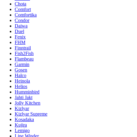
Chota
Comfort
Comfortika
Condor
Daiwa
Duel
Fenix
FHM
Finntrail
Fish2Fish
Flambeau
Garmin
Gosen
Halco
Heinola
Helios
Humminbird
Jahti Jakt
Jolly Kitchen
Kizlyar
Kizlyar Supreme
Kosadaka
Kujira
Lemigo
Line Winder