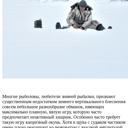
Многие рыболовы, любители зимней рыбалки, признают
существенным недостатком зимнего вертикального блеснения
совсем небольшое разнообразие обманок, имеющих
максимально плавную, вялую игру, которую часто
предпочитает неактивный хищник. Особенно часто требует
такую игру капризный окунь. Хотя и щука с судаком частиком
очень плохо реагируют на резковатую с высокой амплитудой