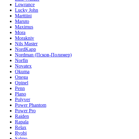
Lowrance
Lucky John
Marttiini
Maruto
Maximus
Mora
Morakniv
Nils Master
NordKapp
Nordman (Псков-Полимер)
Norfin
Novatex
Okuma
Onega
Opinel
Penn
Plano
Polyver
Power Phantom
Power Pro
Raiden
Rapala
Relax
Ryobi
Salmo