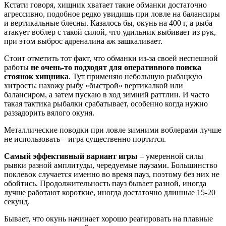
Кстати говоря, хищник хватает такие обманки достаточно
агрессивно, подобное редко увидишь при ловле на балансиры
и вертикальные блесны. Казалось бы, окунь на 400 г, а рыба
атакует воблер с такой силой, что удильник выбивает из рук,
при этом выброс адреналина аж зашкаливает.
Стоит отметить тот факт, что обманки из-за своей неспешной
работы
не очень-то подходят для оперативного поиска
стоянок хищника
. Тут применяю небольшую рыбацкую
хитрость: нахожу рыбу «быстрой» вертикалкой или
балансиром, а затем пускаю в ход зимний раттлин. И часто
такая тактика рыбалки срабатывает, особенно когда нужно
раззадорить вялого окуня.
Металлические поводки при ловле зимними воблерами лучше
не использовать – игра существенно портится.
Самый эффективный вариант игры
– умеренной силы
рывки разной амплитуды, чередуемые паузами. Большинство
поклевок случается именно во время пауз, поэтому без них не
обойтись. Продолжительность пауз бывает разной, иногда
лучше работают короткие, иногда достаточно длинные 15-20
секунд.
Бывает, что окунь начинает хорошо реагировать на плавные