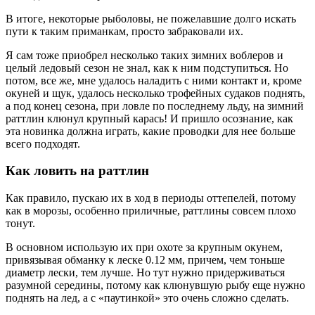
В итоге, некоторые рыболовы, не пожелавшие долго искать
пути к таким приманкам, просто забраковали их.
Я сам тоже приобрел несколько таких зимних воблеров и
целый ледовый сезон не знал, как к ним подступиться. Но
потом, все же, мне удалось наладить с ними контакт и, кроме
окуней и щук, удалось несколько трофейных судаков поднять,
а под конец сезона, при ловле по последнему льду, на зимний
раттлин клюнул крупный карась! И пришло осознание, как
эта новинка должна играть, какие проводки для нее больше
всего подходят.
Как ловить на раттлин
Как правило, пускаю их в ход в периоды оттепелей, потому
как в морозы, особенно приличные, раттлины совсем плохо
тонут.
В основном использую их при охоте за крупным окунем,
привязывая обманку к леске 0.12 мм, причем, чем тоньше
диаметр лески, тем лучше. Но тут нужно придерживаться
разумной середины, потому как клюнувшую рыбу еще нужно
поднять на лед, а с «паутинкой» это очень сложно сделать.