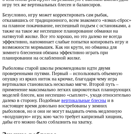
игру тех же вертикальных блесен и балансиров.
Безусловно, игру может корректировать сам рыбак,
отказавшись от традиционного, всем знакомого «взмах-сброс»
на плавное покачивание, неспешный подъем с остановками, а
также на такое же неспешное планирование обманки на
натянутой жилке. Все это хорошо, но это далеко не всегда
эффективно, напоминает слабые попытки копировать игру и
возможности мормышек. Как ни крути, но обманка для
зимнего блеснения обязана эффективно играть при
планировании на ослабленной жилке.
Рыболовы старой школы рекомендовали идти двумя
проверенными путями. Первый – использовать объемную
опушку из ярких ниток на крючке, благодаря чему игра
вертикалки становилась несколько мягче. Второй путь –
применение максимально легких широкотелых планирующих
моделей блесен, кои неспешно «сыплют», уходя относительно
далеко в сторону. Подобные
вертикальные блесны
и в
настоящее время довольно востребованы у зимних
рыболовов, но и они не могут выдавать очень медленную
«воздушную» игру, кою часто требует капризный хищник,
дабы его можно было соблазнить на хватку.