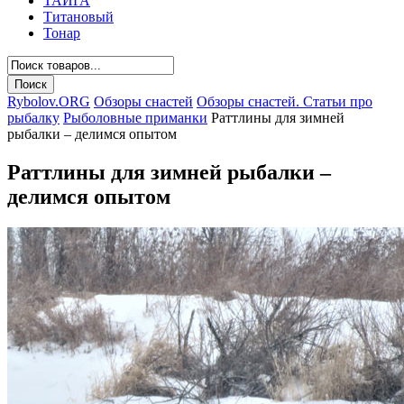
ТАЙГА
Титановый
Тонар
Rybolov.ORG
Обзоры снастей
Обзоры снастей. Статьи про
рыбалку
Рыболовные приманки
Раттлины для зимней
рыбалки – делимся опытом
Раттлины для зимней рыбалки –
делимся опытом