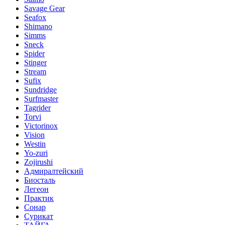
Savage Gear
Seafox
Shimano
Simms
Sneck
Spider
Stinger
Stream
Sufix
Sundridge
Surfmaster
Tagrider
Torvi
Victorinox
Vision
Westin
Yo-zuri
Zojirushi
Адмиралтейский
Биосталь
Легеон
Практик
Сонар
Сурикат