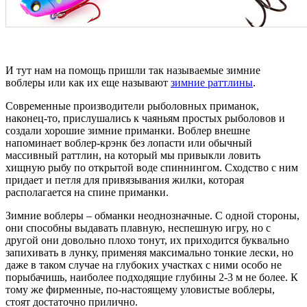
И тут нам на помощь пришли так называемые зимние
воблеры или как их еще называют
зимние раттлины
.
Современные производители рыболовных приманок,
наконец-то, прислушались к чаяньям простых рыболовов и
создали хорошие зимние приманки. Воблер внешне
напоминает воблер-крэнк без лопасти или обычный
массивный раттлин, на который мы привыкли ловить
хищную рыбу по открытой воде спиннингом. Сходство с ним
придает и петля для привязывания жилки, которая
располагается на спине приманки.
Зимние воблеры – обманки неоднозначные. С одной стороны,
они способны выдавать плавную, неспешную игру, но с
другой они довольно плохо тонут, их приходится буквально
запихивать в лунку, применяя максимально тонкие лески, но
даже в таком случае на глубоких участках с ними особо не
порыбачишь, наиболее подходящие глубины 2-3 м не более. К
тому же фирменные, по-настоящему уловистые воблеры,
стоят достаточно прилично.