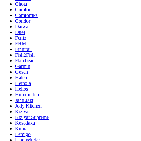
Chota
Comfort
Comfortika
Condor
Daiwa
Duel
Fenix
FHM
Finntrail
Fish2Fish
Flambeau
Garmin
Gosen
Halco
Heinola
Helios
Humminbird
Jahti Jakt
Jolly Kitchen
Kizlyar
Kizlyar Supreme
Kosadaka
Kujira
Lemigo
Line Winder