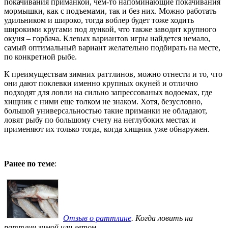
покачивания приманкой, чем-то напоминающие покачивания
мормышки, как с подъемами, так и без них. Можно работать
удильником и широко, тогда воблер будет тоже ходить
широкими кругами под лункой, что также заводит крупного
окуня – горбача. Клевых вариантов игры найдется немало,
самый оптимальный вариант желательно подбирать на месте,
по конкретной рыбе.
К преимуществам зимних раттлинов, можно отнести и то, что
они дают поклевки именно крупных окуней и отлично
подходят для ловли на сильно запрессованых водоемах, где
хищник с ними еще толком не знаком. Хотя, безусловно,
большой универсальностью такие приманки не обладают,
ловят рыбу по большому счету на неглубоких местах и
применяют их только тогда, когда хищник уже обнаружен.
Ранее по теме
:
Отзыв о раттлине
. Когда ловить на
раттлин зимой или летом.