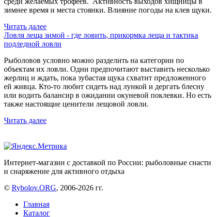
среди желаемых трофеев. Активность выходов хищницы в
зимнее время и места стоянки. Влияние погоды на клев щуки.
Читать далее
Ловля леща зимой - где ловить, прикормка леща и тактика
подледной ловли
Рыболовов условно можно разделить на категории по
объектам их ловли. Одни предпочитают выставить несколько
жерлиц и ждать, пока зубастая щука схватит предложенного
ей живца. Кто-то любит сидеть над лункой и дергать блесну
или водить балансир в ожидании окуневой поклевки. Но есть
также настоящие ценители лещовой ловли.
Читать далее
Интернет-магазин с доставкой по России: рыболовные снасти
и снаряжение для активного отдыха
©
Rybolov.ORG
, 2006-2026 гг.
Главная
Каталог