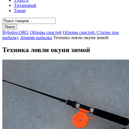
ТАЙГА
Титановый
Тонар
Rybolov.ORG
Обзоры снастей
Обзоры снастей. Статьи про
рыбалку
Зимняя рыбалка
Техника ловли окуня зимой
Техника ловли окуня зимой