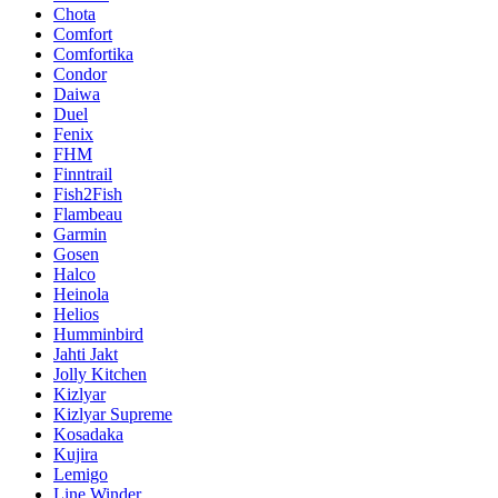
Chota
Comfort
Comfortika
Condor
Daiwa
Duel
Fenix
FHM
Finntrail
Fish2Fish
Flambeau
Garmin
Gosen
Halco
Heinola
Helios
Humminbird
Jahti Jakt
Jolly Kitchen
Kizlyar
Kizlyar Supreme
Kosadaka
Kujira
Lemigo
Line Winder