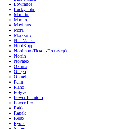
Lowrance
Lucky John
Marttiini
Maruto
Maximus
Mora
Morakniv
Nils Master
NordKapp
Nordman (Псков-Полимер)
Norfin
Novatex
Okuma
Onega
Opinel
Penn
Plano
Polyver
Power Phantom
Power Pro
Raiden
Rapala
Relax
Ryobi
Salmo