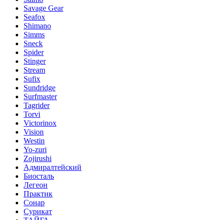
Savage Gear
Seafox
Shimano
Simms
Sneck
Spider
Stinger
Stream
Sufix
Sundridge
Surfmaster
Tagrider
Torvi
Victorinox
Vision
Westin
Yo-zuri
Zojirushi
Адмиралтейский
Биосталь
Легеон
Практик
Сонар
Сурикат