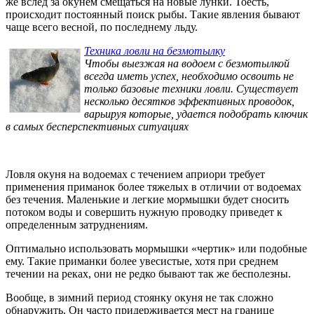
же вслед за окунем смещаться на новые лунки. Тоесть,
происходит постоянный поиск рыбы. Такие явления бывают
чаще всего весной, по последнему льду.
Техника ловли на безмотылку
Чтобы выезжая на водоем с безмотылкой
всегда иметь успех, необходимо освоить не
только базовые техники ловли. Существует
несколько десятков эффективных проводок,
варьируя которые, удается подобрать ключик
в самых бесперспективных ситуациях
Ловля окуня на водоемах с течением априори требует
применения приманок более тяжелых в отличии от водоемах
без течения. Маленькие и легкие мормышки будет сносить
потоком воды и совершить нужную проводку приведет к
определенным затруднениям.
Оптимально использовать мормышки «чертик» или подобные
ему. Такие приманки более увесистые, хотя при среднем
течении на реках, они не редко бывают так же бесполезны.
Вообще, в зимний период стоянку окуня не так сложно
обнаружить. Он часто придерживается мест на границе