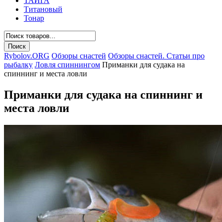
ТАЙГА
Титановый
Тонар
Rybolov.ORG
Обзоры снастей
Обзоры снастей. Статьи про
рыбалку
Ловля спиннингом
Приманки для судака на
спиннинг и места ловли
Приманки для судака на спиннинг и
места ловли