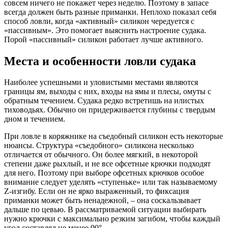
совсем ничего не покажет через неделю. Поэтому в запасе
всегда должен быть разные приманки. Неплохо показал себя
способ ловли, когда «активный» силикон чередуется с
«пассивным». Это помогает выяснить настроение судака.
Порой «пассивный» силикон работает лучше активного.
Места и особенности ловли судака
Наиболее успешными и уловистыми местами являются
границы ям, выходы с них, входы на ямы и плесы, омуты с
обратным течением. Судака редко встретишь на илистых
тиховодьях. Обычно он придерживается глубины с твердым
дном и течением.
При ловле в коряжнике на съедобный силикон есть некоторые
нюансы. Структура «съедобного» силикона несколько
отличается от обычного. Он более мягкий, в некоторой
степени даже рыхлый, и не все офсетные крючки подходят
для него. Поэтому при выборе офсетных крючков особое
внимание следует уделять «ступеньке» или так называемому
Z-изгибу. Если он не ярко выраженный, то фиксация
приманки может быть ненадежной, – она соскальзывает
дальше по цевью. В рассматриваемой ситуации выбирать
нужно крючки с максимально резким загибом, чтобы каждый
угол составлял не менее 90°.