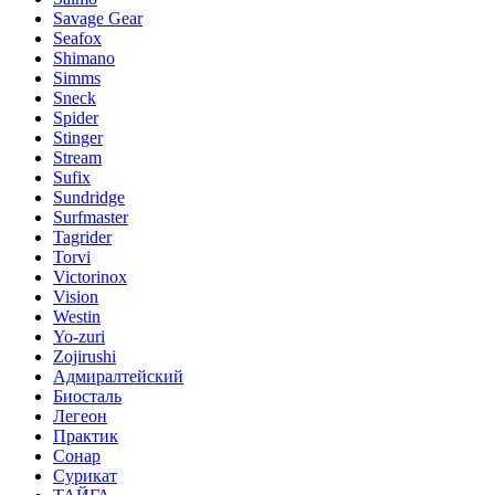
Savage Gear
Seafox
Shimano
Simms
Sneck
Spider
Stinger
Stream
Sufix
Sundridge
Surfmaster
Tagrider
Torvi
Victorinox
Vision
Westin
Yo-zuri
Zojirushi
Адмиралтейский
Биосталь
Легеон
Практик
Сонар
Сурикат