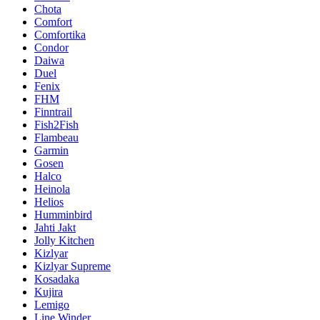
Chota
Comfort
Comfortika
Condor
Daiwa
Duel
Fenix
FHM
Finntrail
Fish2Fish
Flambeau
Garmin
Gosen
Halco
Heinola
Helios
Humminbird
Jahti Jakt
Jolly Kitchen
Kizlyar
Kizlyar Supreme
Kosadaka
Kujira
Lemigo
Line Winder