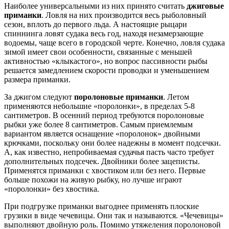
Наиболее универсальными из них принято считать
джиговые
приманки
. Ловля на них производится весь рыболовный
сезон, вплоть до первого льда. А настоящие рыцари
спиннинга ловят судака весь год, находя незамерзающие
водоемы, чаще всего в городской черте. Конечно, ловля судака
зимой имеет свои особенности, связанные с меньшей
активностью «клыкастого», но вопрос пассивности рыбы
решается замедлением скорости проводки и уменьшением
размера приманки.
За джигом следуют
поролоновые приманки
. Летом
применяются небольшие «поролонки», в пределах 5-8
сантиметров. В осенний период требуются поролоновые
рыбки уже более 8 сантиметров. Самым приемлемым
вариантом является оснащение «поролонок» двойными
крючками, поскольку они более надежны в момент подсечки.
А, как известно, непробиваемая судачья пасть часто требует
дополнительных подсечек. Двойники более зацеписты.
Применятся приманки с хвостиком или без него. Первые
больше похожи на живую рыбку, но лучше играют
«поролонки» без хвостика.
При подгрузке приманки выгоднее применять плоские
грузики в виде чечевицы. Они так и называются. «Чечевицы»
выполняют двойную роль. Помимо утяжеления поролоновой