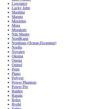
Lowrance
Lucky John
Marttiini
Maruto
Maximus
Mora
Morakniv
Nils Master
NordKapp
Nordman (Псков-Полимер)
Norfin
Novatex
Okuma
Onega
Opinel
Penn
Plano
Polyver
Power Phantom
Power Pro
Raiden
Rapala
Relax
Ryobi
Salmo